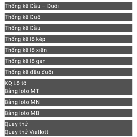
Thống kê Đầu – Đuôi
Thống kê Đuôi
Thống kê Đầu
Thống kê lô kép
Thống kê lô xiên
Thống kê lô gan
Thống kê đầu đuôi
KQ Lô tô
Bảng loto MT
Bảng loto MN
Bảng loto MB
Quay thử
Quay thử Vietlott