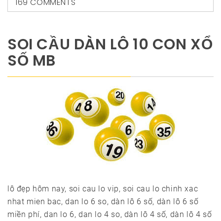
169 COMMENTS
SOI CẦU DÀN LÔ 10 CON XỔ
SỐ MB
lô đẹp hôm nay, soi cau lo vip, soi cau lo chinh xac
nhat mien bac, dan lo 6 so, dàn lô 6 số, dàn lô 6 số
miền phí, dan lo 6, dan lo 4 so, dàn lô 4 số, dàn lô 4 số