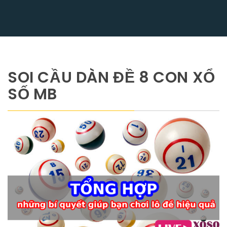
SOI CẦU DÀN ĐỀ 8 CON XỔ
SỐ MB