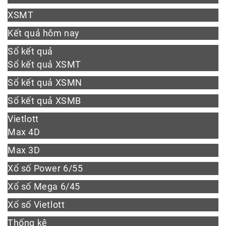
XSMT
Kết quả hôm nay
Sổ kết quả
Sổ kết quả XSMT
Sổ kết quả XSMN
Sổ kết quả XSMB
Vietlott
Max 4D
Max 3D
Xổ số Power 6/55
Xổ số Mega 6/45
Xổ số Vietlott
Thống kê