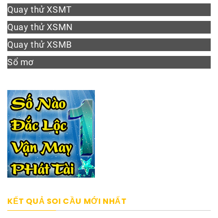
Quay thử XSMT
Quay thử XSMN
Quay thử XSMB
Sổ mơ
KẾT QUẢ SOI CẦU MỚI NHẤT