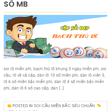
SỐ MB
soi lô miễn phí, bạch thủ lô khung 3 ngày miễn phí, soi
cầu, lô về cả cặp, dàn lô 10 số miền phí, dàn lô xiên 3,
lô 6 số miền bắc miễn phí, dàn lô 4 số miền bắc miễn
phí, dàn lô 6 số cao cấp, dàn […]
POSTED IN
SOI CẦU MIỀN BẮC SIÊU CHUẨN