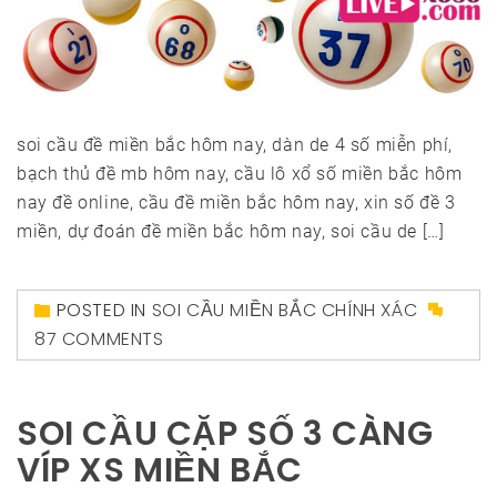
soi cầu đề miền bắc hôm nay, dàn de 4 số miễn phí,
bạch thủ đề mb hôm nay, cầu lô xổ số miền bắc hôm
nay đề online, cầu đề miền bắc hôm nay, xin số đề 3
miền, dự đoán đề miền bắc hôm nay, soi cầu de […]
POSTED IN
SOI CẦU MIỀN BẮC CHÍNH XÁC
87 COMMENTS
SOI CẦU CẶP SỐ 3 CÀNG
VÍP XS MIỀN BẮC