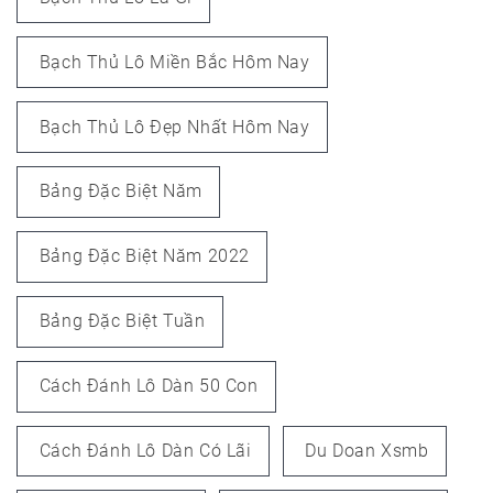
Bạch Thủ Lô Miền Bắc Hôm Nay
Bạch Thủ Lô Đẹp Nhất Hôm Nay
Bảng Đặc Biệt Năm
Bảng Đặc Biệt Năm 2022
Bảng Đặc Biệt Tuần
Cách Đánh Lô Dàn 50 Con
Cách Đánh Lô Dàn Có Lãi
Du Doan Xsmb