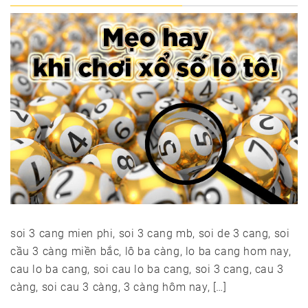
soi 3 cang mien phi, soi 3 cang mb, soi de 3 cang, soi
cầu 3 càng miền bắc, lô ba càng, lo ba cang hom nay,
cau lo ba cang, soi cau lo ba cang, soi 3 cang, cau 3
càng, soi cau 3 càng, 3 càng hôm nay, […]