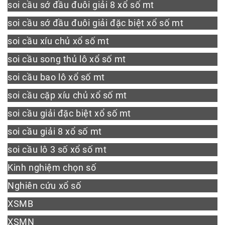
soi cầu sớ đầu đuôi giải 8 xổ số mt
soi cầu sớ đầu đuôi giải đặc biệt xổ số mt
soi cầu xíu chủ xổ số mt
soi cầu song thủ lô xổ số mt
soi cầu bao lô xổ số mt
soi cầu cặp xíu chủ xổ số mt
soi cầu giải đặc biệt xổ số mt
soi cầu giải 8 xổ số mt
soi cầu lô 3 số xổ số mt
Kinh nghiệm chọn số
Nghiên cứu xổ số
XSMB
XSMN