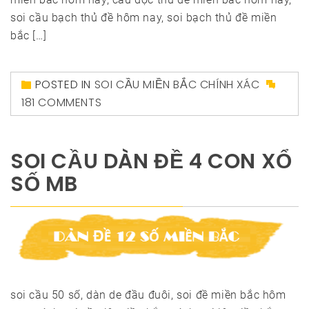
soi cầu bạch thủ đề hôm nay, soi bạch thủ đề miền
bắc […]
POSTED IN
SOI CẦU MIỀN BẮC CHÍNH XÁC
181 COMMENTS
SOI CẦU DÀN ĐỀ 4 CON XỔ
SỐ MB
soi cầu 50 số, dàn de đầu đuôi, soi đề miền bắc hôm