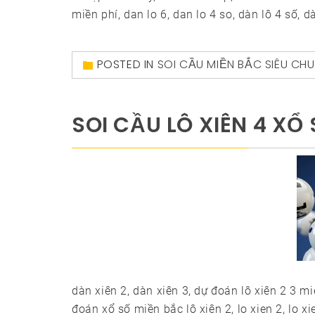
miền phí, dan lo 6, dan lo 4 so, dàn lô 4 số, dà
POSTED IN
SOI CẦU MIỀN BẮC SIÊU CH
SOI CẦU LÔ XIÊN 4 XỔ
dàn xiên 2, dàn xiên 3, dự đoán lô xiên 2 3 mi
đoán xổ số miền bắc lô xiên 2, lo xien 2, lo xie