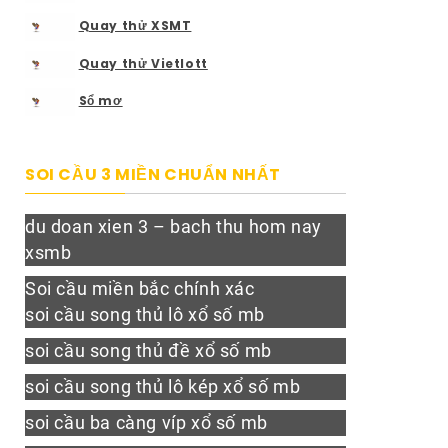
Quay thử XSMT
Quay thử Vietlott
Sổ mơ
SOI CẦU 3 MIỀN CHUẨN NHẤT
du doan xien 3 – bach thu hom nay
xsmb
Soi cầu miền bắc chính xác
soi cầu song thủ lô xổ số mb
soi cầu song thủ đề xổ số mb
soi cầu song thủ lô kép xổ số mb
soi cầu ba càng víp xổ số mb