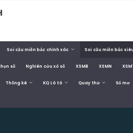
H
Soi cầu miền bắc chính xác
Soi cầu miền bắc siê
chọn số
Nghiên cứu xổ số
XSMB
XSMN
XSM
Thống kê
KQ Lô tô
Quay thử
Sổ mơ