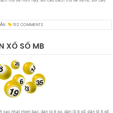
 bạch thủ đề hôm nay, soi cau bach thu de xsmb, soi cau
UẨN
152 COMMENTS
ON XỔ SỐ MB
nh xac nhat mien bac, dan lo 6 so, dàn lô 6 số, dàn lô 6 số