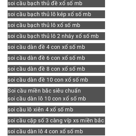
soi cầu bạch thủ đề xổ số mb
soi cầu bạch thủ lô kép xổ số mb
soi cầu bạch thủ lô xổ số mb
soi cầu bạch thủ lô 2 nháy xổ số mb
soi cầu dàn đề 4 con xổ số mb
soi cầu dàn đề 6 con xổ số mb
soi cầu dàn đề 8 con xổ số mb
soi cầu dàn đề 10 con xổ số mb
Soi cầu miền bắc siêu chuẩn
soi cầu dàn lô 10 con xổ số mb
soi cầu lô xiên 4 xổ số mb
soi cầu cặp số 3 càng víp xs miền bắc
soi cầu dàn lô 4 con xổ số mb