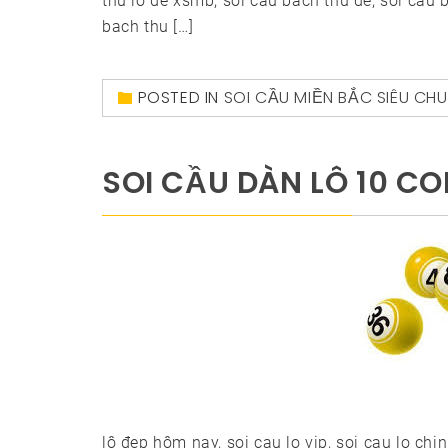
thu lo de xsmb, soi cau bach thu de, soi cầu
bach thu […]
POSTED IN
SOI CẦU MIỀN BẮC SIÊU CH
SOI CẦU DÀN LÔ 10 C
lô đẹp hôm nay, soi cau lo vip, soi cau lo chi