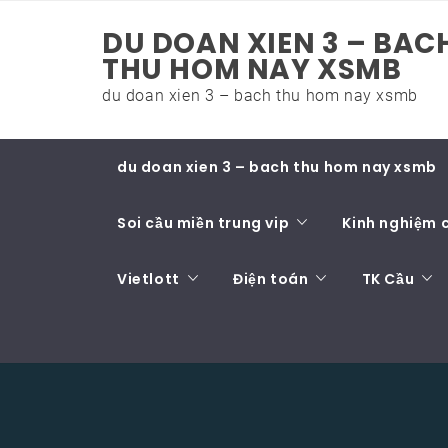
Skip
DU DOAN XIEN 3 – BAC
to
THU HOM NAY XSMB
content
du doan xien 3 – bach thu hom nay xsmb
du doan xien 3 – bach thu hom nay xsmb
Soi cầu miền trung vip
Kinh nghiệm 
Vietlott
Điện toán
TK Cầu