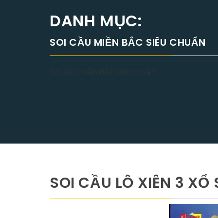
DANH MỤC:
SOI CẦU MIỀN BẮC SIÊU CHUẨN
Soi cầu miền bắc siêu chuẩn
SOI CẦU LÔ XIÊN 3 XỔ