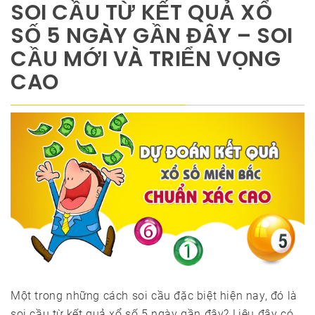
SOI CẦU TỪ KẾT QUẢ XỔ
SỐ 5 NGÀY GẦN ĐÂY – SOI
CẦU MỚI VÀ TRIỂN VỌNG
CAO
Một trong những cách soi cầu đặc biệt hiện nay, đó là
soi cầu từ kết quả xổ số 5 ngày gần đây? Liệu đây có