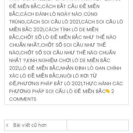
ĐỀ MIỀN BẮC
,
CÁCH BẮT CẦU ĐỀ MIỀN
BẮC
,
CÁCH ĐÁNH LÔ NGÀY NÀO CŨNG
TRÚNG
,
CÁCH SOI CẦU LÔ 2021
,
CÁCH SOI CẦU LÔ
MIỀN BẮC 2021
,
CÁCH TÍNH LÔ DE MIỀN
BẮC
,
CHỐT SỐ LÔ ĐỀ MIỀN BẮC NHƯ THẾ NÀO
CHUẨN NHẤT
,
CHỐT SỐ SOI CẦU NHƯ THẾ
NÀO
,
CHỐT SỐ SOI CẦU NHƯ THẾ NÀO CHUẨN
NHẤT ?
,
KINH NGHIỆM CHƠI LÔ DE MIỀN BẮC
2021
,
LÔ ĐỀ MIỀN BẮC
,
NHẬN ĐỊNH LÔ GAN CHÍNH
XÁC LÔ ĐỀ MIỀN BẮC
,
NUÔI LÔ RƠI TỪ
ĐỀ
,
PHƯƠNG PHÁP BẮT LÔ 2021
,
THỰC HÀNH CÁC
PHƯƠNG PHÁP SOI CẦU LÔ ĐỀ MIỀN BẮC
2
COMMENTS
Điều
Bài viết cũ hơn