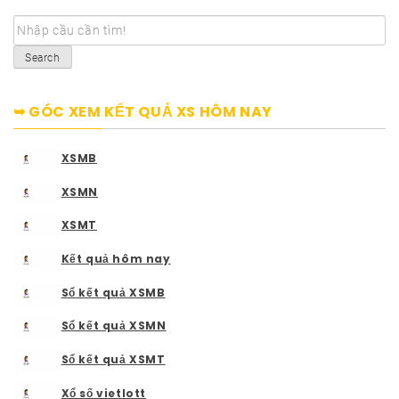
hướng
bài
viết
Search
➥ GÓC XEM KẾT QUẢ XS HÔM NAY
XSMB
XSMN
XSMT
Kết quả hôm nay
Sổ kết quả XSMB
Sổ kết quả XSMN
Sổ kết quả XSMT
Xổ số vietlott