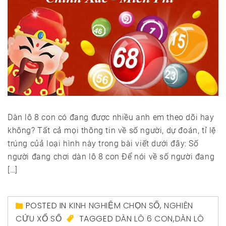
Dàn lô 8 con có đang được nhiều anh em theo dõi hay
không? Tất cả mọi thông tin về số người, dự đoán, tỉ lệ
trúng củả loại hình này trong bài viết dưới đây: Số
người đang chơi dàn lô 8 con Để nói về số người đang
[…]
POSTED IN
KINH NGHIỆM CHỌN SỐ
,
NGHIÊN
CỨU XỔ SỐ
TAGGED
DÀN LÔ 6 CON
,
DÀN LÔ