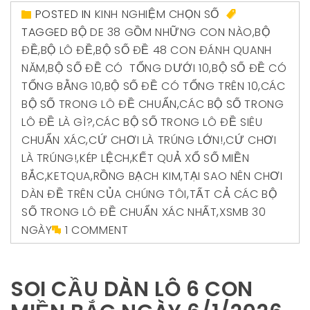
POSTED IN
KINH NGHIỆM CHỌN SỐ
TAGGED
BỘ DE 38 GỒM NHỮNG CON NÀO
,
BỘ
ĐỀ
,
BỘ LÔ ĐỀ
,
BỘ SỐ ĐỀ 48 CON ĐÁNH QUANH
NĂM
,
BỘ SỐ ĐỀ CÓ TỔNG DƯỚI 10
,
BỘ SỐ ĐỀ CÓ
TỔNG BẰNG 10
,
BỘ SỐ ĐỀ CÓ TỔNG TRÊN 10
,
CÁC
BỘ SỐ TRONG LÔ ĐỀ CHUẨN
,
CÁC BỘ SỐ TRONG
LÔ ĐỀ LÀ GÌ?
,
CÁC BỘ SỐ TRONG LÔ ĐỀ SIÊU
CHUẨN XÁC
,
CỨ CHƠI LÀ TRÚNG LỚN!
,
CỨ CHƠI
LÀ TRÚNG!
,
KÉP LỆCH
,
KẾT QUẢ XỔ SỐ MIỀN
BẮC
,
KETQUA
,
RỒNG BẠCH KIM
,
TẠI SAO NÊN CHƠI
DÀN ĐỀ TRÊN CỦA CHÚNG TÔI
,
TẤT CẢ CÁC BỘ
SỐ TRONG LÔ ĐỀ CHUẨN XÁC NHẤT
,
XSMB 30
NGÀY
1 COMMENT
SOI CẦU DÀN LÔ 6 CON