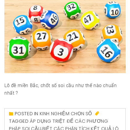
Lô đề miền Bắc, chốt số soi cầu như thế nào chuẩn
nhất ?
POSTED IN
KINH NGHIỆM CHỌN SỐ
TAGGED
ÁP DỤNG TRIỆT ĐỂ CÁC PHƯƠNG
PHÁP SOI CẦU
,
BIẾT CÁC PHÂN TÍCH KẾT QUẢ LÔ