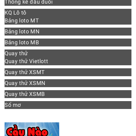
Thống kê đầu đuôi
KQ Lô tô
Bảng loto MT
Bảng loto MN
Bảng loto MB
Quay thử
Quay thử Vietlott
Quay thử XSMT
Quay thử XSMN
Quay thử XSMB
Sổ mơ