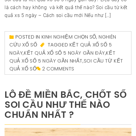
là cách hay không và kết quả thế nào? Soi cầu từ kết
quả xs 5 ngày – Cách soi cầu mới Nếu như […]
POSTED IN
KINH NGHIỆM CHỌN SỐ
,
NGHIÊN
CỨU XỔ SỐ
TAGGED
KẾT QUẢ XỔ SỐ 5
NGÀY
,
KẾT QUẢ XỔ SỐ 5 NGÀY GẦN ĐÂY
,
KẾT
QUẢ XỔ SỐ 5 NGÀY GẦN NHẤT
,
SOI CẦU TỪ KẾT
QUẢ XỔ SỐ
2 COMMENTS
LÔ ĐỀ MIỀN BẮC, CHỐT SỐ
SOI CẦU NHƯ THẾ NÀO
CHUẨN NHẤT ?