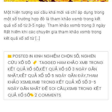
Một hiện tượng soi cầu khá mới và chỉ áp dụng trong
một số trường hợp đó là tham khảo xsmb trong kết
quả xổ số từ 3-5 ngày. Tham khảo xsmb trong 3 ngày
Rất hiếm khi các chuyên gia tham khảo xsmb trong
kết quả xổ số từ […]
POSTED IN
KINH NGHIỆM CHỌN SỐ
,
NGHIÊN
CỨU XỔ SỐ
TAGGED
HAM KHẢO XMB TRONG
KẾT QUẢ XỔ SỐ
,
KẾT QUẢ XỔ SỐ 3 NGÀY GẦN
NHẤT
,
KẾT QUẢ XỔ SỐ 5 NGÀY GẦN ĐÂY
,
THAM
KHẢO XSMB
,
XMB TRONG KẾT QUẢ XỔ SỐ 3-5
NGÀY GẦN NHẤT ĐỂ SOI CẦU
,
XSMB TRONG KẾT
QUẢ XỔ SỐ
2 COMMENTS