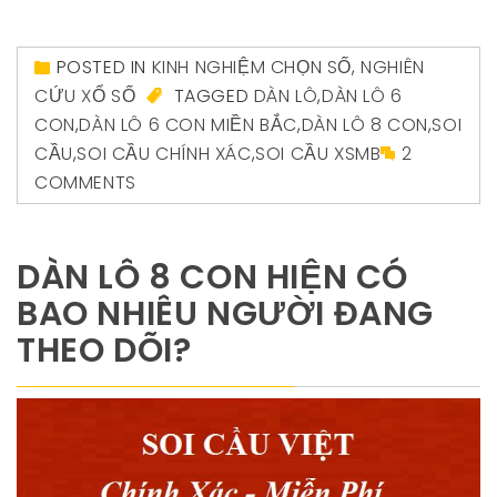
POSTED IN
KINH NGHIỆM CHỌN SỐ
,
NGHIÊN
CỨU XỔ SỐ
TAGGED
DÀN LÔ
,
DÀN LÔ 6
CON
,
DÀN LÔ 6 CON MIỀN BẮC
,
DÀN LÔ 8 CON
,
SOI
CẦU
,
SOI CẦU CHÍNH XÁC
,
SOI CẦU XSMB
2
COMMENTS
DÀN LÔ 8 CON HIỆN CÓ
BAO NHIÊU NGƯỜI ĐANG
THEO DÕI?