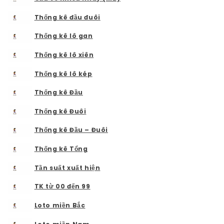
Thống kê đầu đuôi
Thống kê lô gan
Thống kê lô xiên
Thống kê lô kép
Thống kê Đầu
Thống kê Đuôi
Thống kê Đầu – Đuôi
Thống kê Tổng
Tần suất xuất hiện
TK từ 00 đến 99
Loto miền Bắc