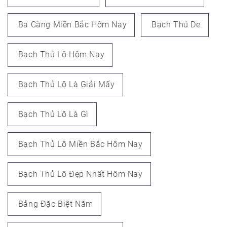
Ba Càng Miền Bắc Hôm Nay
Bạch Thủ De
Bạch Thủ Lô Hôm Nay
Bạch Thủ Lô Là Giải Mấy
Bạch Thủ Lô Là Gì
Bạch Thủ Lô Miền Bắc Hôm Nay
Bạch Thủ Lô Đẹp Nhất Hôm Nay
Bảng Đặc Biệt Năm