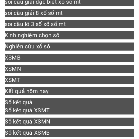
soi cầu giải đặc biệt xổ số mt
soi cầu giải 8 xổ số mt
soi cầu lô 3 số xổ số mt
Kinh nghiệm chọn số
Nghiên cứu xổ số
XSMB
XSMN
XSMT
Kết quả hôm nay
Sổ kết quả
Sổ kết quả XSMT
Sổ kết quả XSMN
Sổ kết quả XSMB