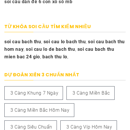
soi cầu dàn đề 6 con xổ số mb
TỪ KHÓA SOI CẦU TÌM KIẾM NHIỀU
soi cau bach thu
,
soi cau lo bach thu
,
soi cau bach thu
hom nay
,
soi cau lo de bach thu
,
soi cau bach thu
mien bac 24 gio
,
bach thu lo
,
DỰ ĐOÁN XIÊN 3 CHUẨN NHẤT
3 Càng Khung 7 Ngày
3 Càng Miền Bắc
3 Càng Miền Bắc Hôm Nay
3 Càng Siêu Chuẩn
3 Càng Víp Hôm Nay