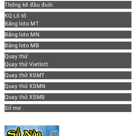
Thống kê đầu đuôi
KQ Lô tô
Bảng loto MT
Bảng loto MN
Bảng loto MB
Quay thử
Quay thử Vietlott
Quay thử XSMT
Quay thử XSMN
Quay thử XSMB
Sổ mơ