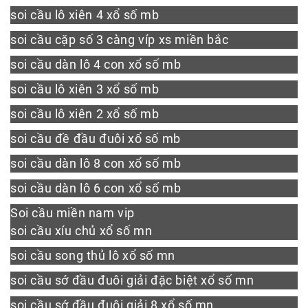
soi cầu lô xiên 4 xổ số mb
soi cầu cặp số 3 càng víp xs miền bắc
soi cầu dàn lô 4 con xổ số mb
soi cầu lô xiên 3 xổ số mb
soi cầu lô xiên 2 xổ số mb
soi cầu đề đầu đuôi xổ số mb
soi cầu dàn lô 8 con xổ số mb
soi cầu dàn lô 6 con xổ số mb
Soi cầu miền nam vip
soi cầu xíu chủ xổ số mn
soi cầu song thủ lô xổ số mn
soi cầu sớ đầu đuôi giải đặc biệt xổ số mn
soi cầu sớ đầu đuôi giải 8 xổ số mn