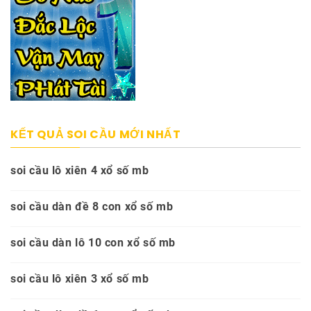
KẾT QUẢ SOI CẦU MỚI NHẤT
soi cầu lô xiên 4 xổ số mb
soi cầu dàn đề 8 con xổ số mb
soi cầu dàn lô 10 con xổ số mb
soi cầu lô xiên 3 xổ số mb