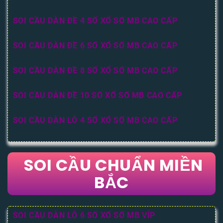
SOI CẦU DÀN ĐỀ 4 SỐ XỔ SỐ MB CAO CẤP
SOI CẦU DÀN ĐỀ 6 SỐ XỔ SỐ MB CAO CẤP
SOI CẦU DÀN ĐỀ 8 SỐ XỔ SỐ MB CAO CẤP
SOI CẦU DÀN ĐỀ 10 SỐ XỔ SỐ MB CAO CẤP
SOI CẦU DÀN LÔ 4 SỐ XỔ SỐ MB CAO CẤP
SOI CẦU CHUẨN MIỀN
BẮC
SOI CẦU DÀN LÔ 6 SỐ XỔ SỐ MB VÍP