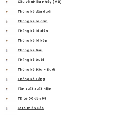
Cầu về nhiều nháy (MB)
Thống kê đầu đuôi
Thống kê lô gan
Thống kê lô xiên
Thống kê lô kép
Thống kê Đầu
Thống kê Đuôi
Thống kê Đầu – Đuôi
Thống kê Tổng
Tần suất xuất hiện
TK từ 00 đến 99
Loto miền Bắc