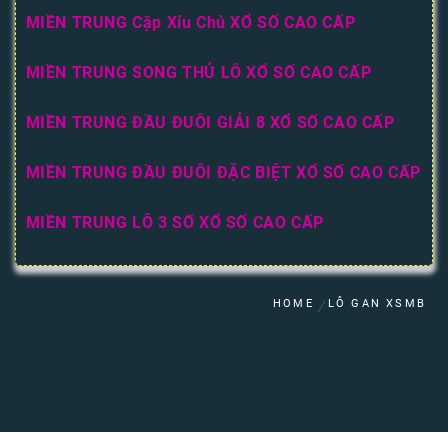
MIỀN TRUNG Cặp Xỉu Chủ XỔ SỐ CAO CẤP
MIỀN TRUNG SONG THỦ LÔ XỔ SỐ CAO CẤP
MIỀN TRUNG ĐẦU ĐUÔI GIẢI 8 XỔ SỐ CAO CẤP
MIỀN TRUNG ĐẦU ĐUÔI ĐẶC BIỆT XỔ SỐ CAO CẤP
MIỀN TRUNG LÔ 3 SỐ XỔ SỐ CAO CẤP
HOME
LÔ GAN XSMB