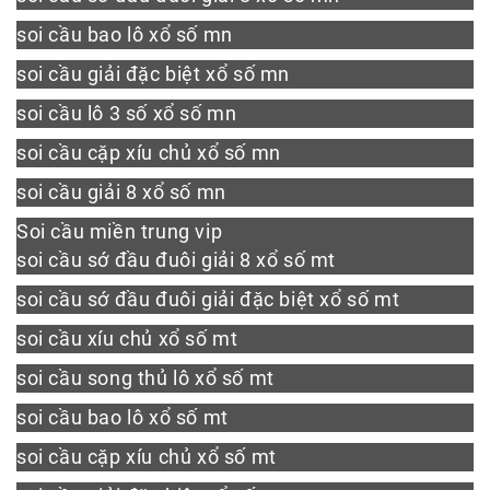
soi cầu bao lô xổ số mn
soi cầu giải đặc biệt xổ số mn
soi cầu lô 3 số xổ số mn
soi cầu cặp xíu chủ xổ số mn
soi cầu giải 8 xổ số mn
Soi cầu miền trung vip
soi cầu sớ đầu đuôi giải 8 xổ số mt
soi cầu sớ đầu đuôi giải đặc biệt xổ số mt
soi cầu xíu chủ xổ số mt
soi cầu song thủ lô xổ số mt
soi cầu bao lô xổ số mt
soi cầu cặp xíu chủ xổ số mt