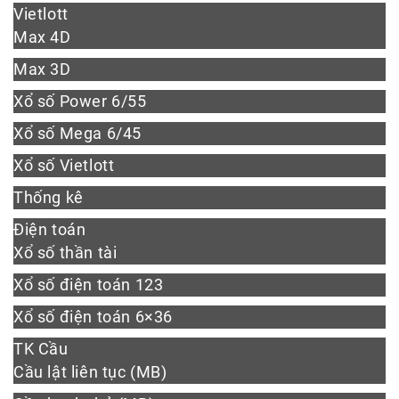
Vietlott
Max 4D
Max 3D
Xổ số Power 6/55
Xổ số Mega 6/45
Xổ số Vietlott
Thống kê
Điện toán
Xổ số thần tài
Xổ số điện toán 123
Xổ số điện toán 6×36
TK Cầu
Cầu lật liên tục (MB)