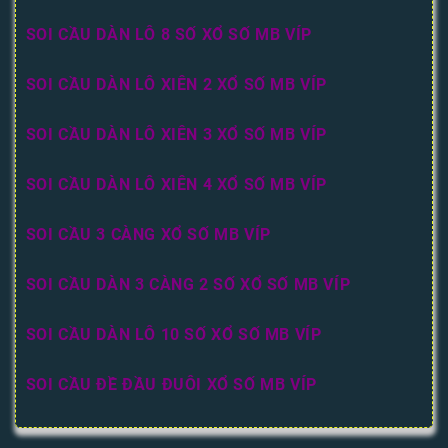
SOI CẦU DÀN LÔ 8 SỐ XỔ SỐ MB VÍP
SOI CẦU DÀN LÔ XIÊN 2 XỔ SỐ MB VÍP
SOI CẦU DÀN LÔ XIÊN 3 XỔ SỐ MB VÍP
SOI CẦU DÀN LÔ XIÊN 4 XỔ SỐ MB VÍP
SOI CẦU 3 CÀNG XỔ SỐ MB VÍP
SOI CẦU DÀN 3 CÀNG 2 SỐ XỔ SỐ MB VÍP
SOI CẦU DÀN LÔ 10 SỐ XỔ SỐ MB VÍP
SOI CẦU ĐỀ ĐẦU ĐUÔI XỔ SỐ MB VÍP