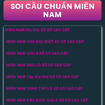
SOI CẦU CHUẨN MIỀN
NAM
MIỀN NAM Xỉu Chủ XỔ SỐ CAO CẤP
MIỀN NAM GIẢI ĐẶC BIỆT XỔ SỐ CAO CẤP
MIỀN NAM GIẢI 8 XỔ SỐ CAO CẤP
MIỀN NAM BAO LÔ XỔ SỐ CAO CẤP
MIỀN NAM Cặp Xỉu Chủ XỔ SỐ CAO CẤP
MIỀN NAM SONG THỦ LÔ XỔ SỐ CAO CẤP
MIỀN NAM ĐẦU ĐUÔI GIẢI 8 XỔ SỐ CAO CẤP