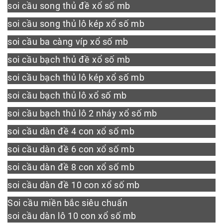
soi cầu song thủ đề xổ số mb
soi cầu song thủ lô kép xổ số mb
soi cầu ba càng víp xổ số mb
soi cầu bạch thủ đề xổ số mb
soi cầu bạch thủ lô kép xổ số mb
soi cầu bạch thủ lô xổ số mb
soi cầu bạch thủ lô 2 nháy xổ số mb
soi cầu dàn đề 4 con xổ số mb
soi cầu dàn đề 6 con xổ số mb
soi cầu dàn đề 8 con xổ số mb
soi cầu dàn đề 10 con xổ số mb
Soi cầu miền bắc siêu chuẩn
soi cầu dàn lô 10 con xổ số mb