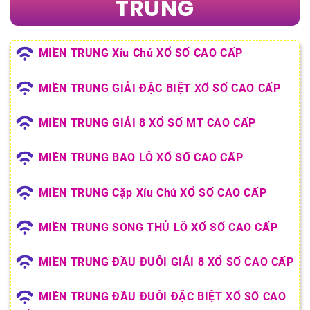
TRUNG
MIỀN TRUNG Xỉu Chủ XỔ SỐ CAO CẤP
MIỀN TRUNG GIẢI ĐẶC BIỆT XỔ SỐ CAO CẤP
MIỀN TRUNG GIẢI 8 XỔ SỐ MT CAO CẤP
MIỀN TRUNG BAO LÔ XỔ SỐ CAO CẤP
MIỀN TRUNG Cặp Xỉu Chủ XỔ SỐ CAO CẤP
MIỀN TRUNG SONG THỦ LÔ XỔ SỐ CAO CẤP
MIỀN TRUNG ĐẦU ĐUÔI GIẢI 8 XỔ SỐ CAO CẤP
MIỀN TRUNG ĐẦU ĐUÔI ĐẶC BIỆT XỔ SỐ CAO