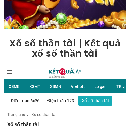
Xổ số thần tài | Kết quả
xổ số thần tài