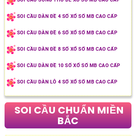
SOI CẦU DÀN ĐỀ 4 SỐ XỔ SỐ MB CAO CẤP
SOI CẦU DÀN ĐỀ 6 SỐ XỔ SỐ MB CAO CẤP
SOI CẦU DÀN ĐỀ 8 SỐ XỔ SỐ MB CAO CẤP
SOI CẦU DÀN ĐỀ 10 SỐ XỔ SỐ MB CAO CẤP
SOI CẦU DÀN LÔ 4 SỐ XỔ SỐ MB CAO CẤP
SOI CẦU CHUẨN MIỀN
BẮC