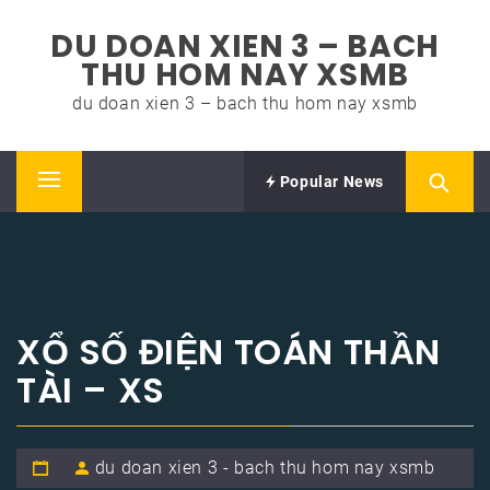
Skip
DU DOAN XIEN 3 – BACH
to
THU HOM NAY XSMB
content
du doan xien 3 – bach thu hom nay xsmb
Popular News
Primary
Menu
XỔ SỐ ĐIỆN TOÁN THẦN
TÀI – XS
du doan xien 3 - bach thu hom nay xsmb