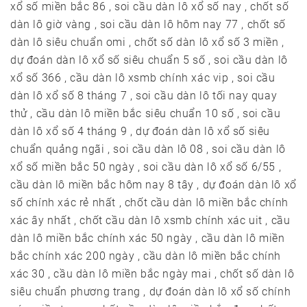
xổ số miền bắc 86 , soi cầu dàn lô xổ số nay , chốt số
dàn lô giờ vàng , soi cầu dàn lô hôm nay 77 , chốt số
dàn lô siêu chuẩn omi , chốt số dàn lô xổ số 3 miền ,
dự đoán dàn lô xổ số siêu chuẩn 5 số , soi cầu dàn lô
xổ số 366 , cầu dàn lô xsmb chính xác vip , soi cầu
dàn lô xổ số 8 tháng 7 , soi cầu dàn lô tối nay quay
thử , cầu dàn lô miền bắc siêu chuẩn 10 số , soi cầu
dàn lô xổ số 4 tháng 9 , dự đoán dàn lô xổ số siêu
chuẩn quảng ngãi , soi cầu dàn lô 08 , soi cầu dàn lô
xổ số miền bắc 50 ngày , soi cầu dàn lô xổ số 6/55 ,
cầu dàn lô miền bắc hôm nay 8 tây , dự đoán dàn lô xổ
số chính xác rẻ nhất , chốt cầu dàn lô miền bắc chính
xác ây nhất , chốt cầu dàn lô xsmb chính xác uit , cầu
dàn lô miền bắc chính xác 50 ngày , cầu dàn lô miền
bắc chính xác 200 ngày , cầu dàn lô miền bắc chính
xác 30 , cầu dàn lô miền bắc ngày mai , chốt số dàn lô
siêu chuẩn phương trang , dự đoán dàn lô xổ số chính