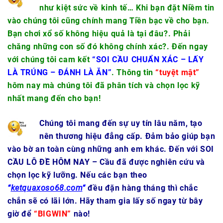
như kiệt sức về kinh tế… Khi bạn đặt Niềm tin
vào chúng tôi cũng chính mang Tiền bạc về cho bạn.
Bạn chơi xổ số không hiệu quả là tại đâu?. Phải
chăng những con số đó không chính xác?. Đến ngay
với chúng tôi cam kết
“SOI CẦU CHUẨN XÁC – LẤY
LÀ TRÚNG – ĐÁNH LÀ ĂN”
. Thông tin
“tuyệt mật”
hôm nay mà chúng tôi đã phân tích và chọn lọc kỹ
nhất mang đến cho bạn!
Chúng tôi mang đến sự uy tín lâu năm, tạo
nên thương hiệu đẳng cấp. Đảm bảo giúp bạn
vào bờ an toàn cùng những anh em khác. Đến với SOI
CẦU LÔ ĐỀ HÔM NAY – Cầu đã được nghiên cứu và
chọn lọc kỹ lưỡng. Nếu các bạn theo
“
ketquaxoso68.com
“
đều đặn hàng tháng thì chắc
chắn sẽ có lãi lớn. Hãy tham gia lấy số ngay từ bây
giờ để
“BIGWIN”
nào!