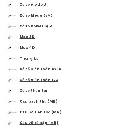
Xổ số vietlott
Xổ số Mega 6/45
Xổ số Power 6/55
Max 3D
Max 4D
Thống kê
Xổ số điện toán 6x36
Xổ số điện toán 123
Xổ số thần tài
Cầu bạch thủ (MB)
Cầu lật liên tục (MB)
Cầu về cả cặp (MB)