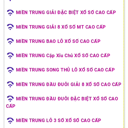
MIỀN TRUNG GIẢI ĐẶC BIỆT XỔ SỐ CAO CẤP
MIỀN TRUNG GIẢI 8 XỔ SỐ MT CAO CẤP
MIỀN TRUNG BAO LÔ XỔ SỐ CAO CẤP
MIỀN TRUNG Cặp Xỉu Chủ XỔ SỐ CAO CẤP
MIỀN TRUNG SONG THỦ LÔ XỔ SỐ CAO CẤP
MIỀN TRUNG ĐẦU ĐUÔI GIẢI 8 XỔ SỐ CAO CẤP
MIỀN TRUNG ĐẦU ĐUÔI ĐẶC BIỆT XỔ SỐ CAO
CẤP
MIỀN TRUNG LÔ 3 SỐ XỔ SỐ CAO CẤP