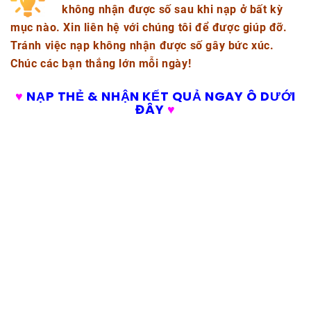
không nhận được số sau khi nạp ở bất kỳ
mục nào. Xin liên hệ với chúng tôi để được giúp đỡ.
Tránh việc nạp không nhận được số gây bức xúc.
Chúc các bạn thắng lớn mỗi ngày!
♥
NẠP THẺ & NHẬN KẾT QUẢ NGAY Ô DƯỚI
ĐÂY
♥