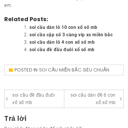
em.
Related Posts:
soi cầu dàn lô 10 con xổ số mb
soi cầu cặp số 3 càng víp xs miền bắc
soi cầu dàn lô 4 con xổ số mb
soi cầu đề đầu đuôi xổ số mb
POSTED IN
SOI CẦU MIỀN BẮC SIÊU CHUẨN
Điều
soi cầu đề đầu đuôi
soi cầu dàn đề 6 con
hướng
xổ số mb
xổ số mb
bài
Trả lời
viết