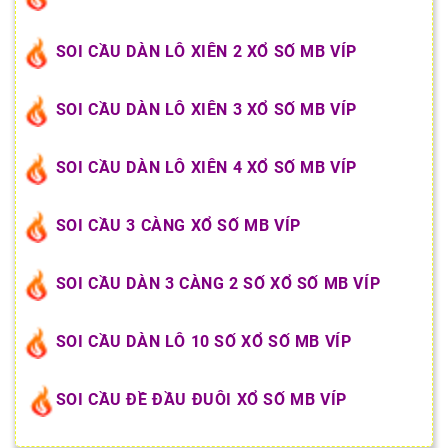
SOI CẦU DÀN LÔ XIÊN 2 XỔ SỐ MB VÍP
SOI CẦU DÀN LÔ XIÊN 3 XỔ SỐ MB VÍP
SOI CẦU DÀN LÔ XIÊN 4 XỔ SỐ MB VÍP
SOI CẦU 3 CÀNG XỔ SỐ MB VÍP
SOI CẦU DÀN 3 CÀNG 2 SỐ XỔ SỐ MB VÍP
SOI CẦU DÀN LÔ 10 SỐ XỔ SỐ MB VÍP
SOI CẦU ĐỀ ĐẦU ĐUÔI XỔ SỐ MB VÍP