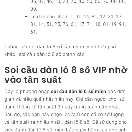
05, 87, 46, 10, 20, 70, 40, 50, 60, 70, 08, 80,
09,
Lô dàn cầu chạm 1: 01, 14, 81, 12, 21, 13,
81, 14, 51, 25, 76, 61, 17, 71, 18, 81, 19, 91,
61.
Tương tự nuôi dàn lô 8 số cầu chạm với những số
khác , soi cầu dàn lô 8 số chính xác.
Soi cầu dàn lô 8 số VIP nhờ
vào tần suất
Đây là phương pháp
soi cầu dàn lô 8 số miền
bắc đơn
giản và hiệu quả nhất hiện nay. Chỉ cần người chơi sử
dụng thống kê tần suất 3 ngày trong tuần gần nhất.
Sau đó, các bạn hãy chọn lọc ra 8 con số có số lượng
và tần suất ra nhiều nhất , dàn lô 8 số. Để sử dụng cho
việc đánh dàn lô 8 số miền bắc ngày hôm sau nhé anh