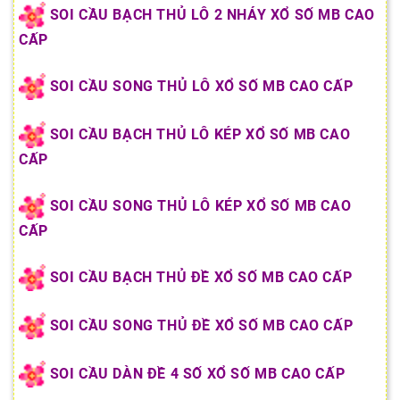
SOI CẦU BẠCH THỦ LÔ 2 NHÁY XỔ SỐ MB CAO
CẤP
SOI CẦU SONG THỦ LÔ XỔ SỐ MB CAO CẤP
SOI CẦU BẠCH THỦ LÔ KÉP XỔ SỐ MB CAO
CẤP
SOI CẦU SONG THỦ LÔ KÉP XỔ SỐ MB CAO
CẤP
SOI CẦU BẠCH THỦ ĐỀ XỔ SỐ MB CAO CẤP
SOI CẦU SONG THỦ ĐỀ XỔ SỐ MB CAO CẤP
SOI CẦU DÀN ĐỀ 4 SỐ XỔ SỐ MB CAO CẤP