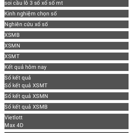
soi cầu lô 3 số xổ số mt
Kinh nghiệm chọn số
Nghiên cứu xổ số
XSMB
XSMN
XSMT
Kết quả hôm nay
Sổ kết quả
Sổ kết quả XSMT
Sổ kết quả XSMN
Sổ kết quả XSMB
Vietlott
Max 4D