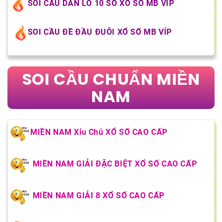
SOI CẦU DÀN LÔ 10 SỐ XỔ SỐ MB VÍP
SOI CẦU ĐỀ ĐẦU ĐUÔI XỔ SỐ MB VÍP
SOI CẦU CHUẨN MIỀN
NAM
MIỀN NAM Xỉu Chủ XỔ SỐ CAO CẤP
MIỀN NAM GIẢI ĐẶC BIỆT XỔ SỐ CAO CẤP
MIỀN NAM GIẢI 8 XỔ SỐ CAO CẤP