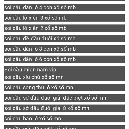
soi cầu dàn lô 4 con xổ số mb
soi cầu lô xiên 3 xổ số mb
soi cầu lô xiên 2 xổ số mb
soi cầu đề đầu đuôi xổ số mb
soi cầu dàn lô 8 con xổ số mb
soi cầu dàn lô 6 con xổ số mb
Soi cầu miền nam vip
soi cầu xíu chủ xổ số mn
soi cầu song thủ lô xổ số mn
soi cầu sớ đầu đuôi giải đặc biệt xổ số mn
soi cầu sớ đầu đuôi giải 8 xổ số mn
soi cầu bao lô xổ số mn
soi cầu giải đặc biệt xổ số mn