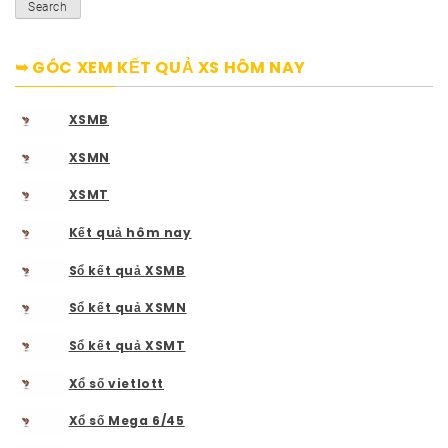
Search
➥ GÓC XEM KẾT QUẢ XS HÔM NAY
XSMB
XSMN
XSMT
Kết quả hôm nay
Sổ kết quả XSMB
Sổ kết quả XSMN
Sổ kết quả XSMT
Xổ số vietlott
Xổ số Mega 6/45