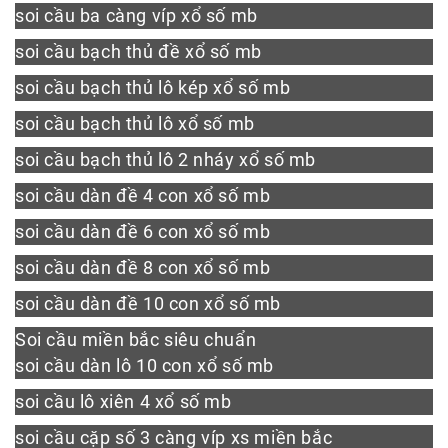
soi cầu ba càng víp xổ số mb
soi cầu bạch thủ đề xổ số mb
soi cầu bạch thủ lô kép xổ số mb
soi cầu bạch thủ lô xổ số mb
soi cầu bạch thủ lô 2 nháy xổ số mb
soi cầu dàn đề 4 con xổ số mb
soi cầu dàn đề 6 con xổ số mb
soi cầu dàn đề 8 con xổ số mb
soi cầu dàn đề 10 con xổ số mb
Soi cầu miền bắc siêu chuẩn
soi cầu dàn lô 10 con xổ số mb
soi cầu lô xiên 4 xổ số mb
soi cầu cặp số 3 càng víp xs miền bắc