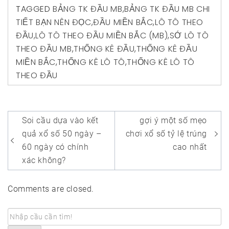
TAGGED
BẢNG TK ĐẦU MB
,
BẢNG TK ĐẦU MB CHI
TIẾT BẠN NÊN ĐỌC
,
ĐẦU MIỀN BẮC
,
LÔ TÔ THEO
ĐẦU
,
LÔ TÔ THEO ĐẦU MIỀN BẮC (MB)
,
SỚ LÔ TÔ
THEO ĐẦU MB
,
THỐNG KÊ ĐẦU
,
THỐNG KÊ ĐẦU
MIỀN BẮC
,
THỐNG KÊ LÔ TÔ
,
THỐNG KÊ LÔ TÔ
THEO ĐẦU
Điều
Soi cầu dựa vào kết
gợi ý một số mẹo
hướng
quả xổ số 50 ngày –
chơi xổ số tỷ lệ trúng
bài
60 ngày có chính
cao nhất
xác không?
viết
Comments are closed.