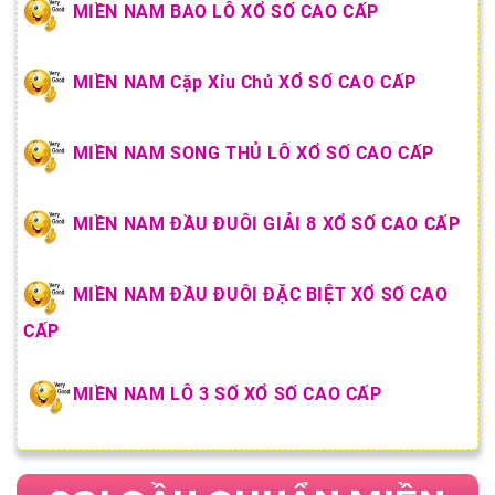
MIỀN NAM BAO LÔ XỔ SỐ CAO CẤP
MIỀN NAM Cặp Xỉu Chủ XỔ SỐ CAO CẤP
MIỀN NAM SONG THỦ LÔ XỔ SỐ CAO CẤP
MIỀN NAM ĐẦU ĐUÔI GIẢI 8 XỔ SỐ CAO CẤP
MIỀN NAM ĐẦU ĐUÔI ĐẶC BIỆT XỔ SỐ CAO
CẤP
MIỀN NAM LÔ 3 SỐ XỔ SỐ CAO CẤP