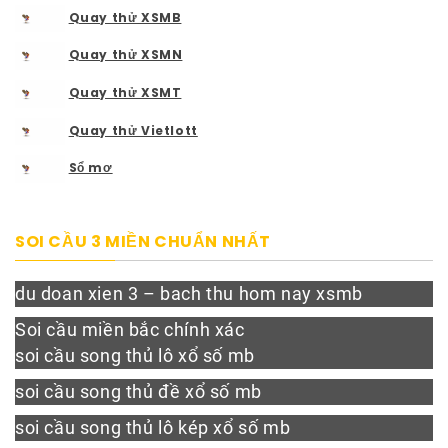
Quay thử XSMB
Quay thử XSMN
Quay thử XSMT
Quay thử Vietlott
Sổ mơ
SOI CẦU 3 MIỀN CHUẨN NHẤT
du doan xien 3 – bach thu hom nay xsmb
Soi cầu miền bắc chính xác
soi cầu song thủ lô xổ số mb
soi cầu song thủ đề xổ số mb
soi cầu song thủ lô kép xổ số mb