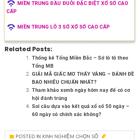
MIỀN TRUNG ĐẦU ĐUÔI ĐẶC BIỆT XỔ SỐ CAO
CẤP
MIỀN TRUNG LÔ 3 SỐ XỔ SỐ CAO CẤP
Related Posts:
Thống kê Tổng Miền Bắc – Sớ lô tô theo
Tổng MB
GIẢI MÃ GIẤC MƠ THẤY VÀNG – ĐÁNH ĐỀ
BAO NHIÊU CHUẨN NHẤT?
Tham khảo xsmb ngày hôm nay đế có cơ
hội đánh trúng
Soi cầu dựa vào kết quả xổ số 50 ngày –
60 ngày có chính xác không?
POSTED IN
KINH NGHIỆM CHỌN SỐ