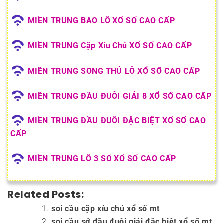
MIỀN TRUNG BAO LÔ XỔ SỐ CAO CẤP
MIỀN TRUNG Cặp Xỉu Chủ XỔ SỐ CAO CẤP
MIỀN TRUNG SONG THỦ LÔ XỔ SỐ CAO CẤP
MIỀN TRUNG ĐẦU ĐUÔI GIẢI 8 XỔ SỐ CAO CẤP
MIỀN TRUNG ĐẦU ĐUÔI ĐẶC BIỆT XỔ SỐ CAO
CẤP
MIỀN TRUNG LÔ 3 SỐ XỔ SỐ CAO CẤP
Related Posts:
soi cầu cặp xíu chủ xổ số mt
soi cầu sớ đầu đuôi giải đặc biệt xổ số mt