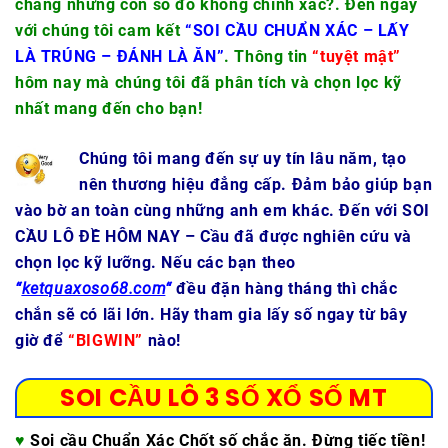
chăng những con số đó không chính xác?. Đến ngay
với chúng tôi cam kết
“SOI CẦU CHUẨN XÁC – LẤY
LÀ TRÚNG – ĐÁNH LÀ ĂN”
. Thông tin
“tuyệt mật”
hôm nay mà chúng tôi đã phân tích và chọn lọc kỹ
nhất mang đến cho bạn!
Chúng tôi mang đến sự uy tín lâu năm, tạo
nên thương hiệu đẳng cấp. Đảm bảo giúp bạn
vào bờ an toàn cùng những anh em khác. Đến với SOI
CẦU LÔ ĐỀ HÔM NAY – Cầu đã được nghiên cứu và
chọn lọc kỹ lưỡng. Nếu các bạn theo
“
ketquaxoso68.com
“
đều đặn hàng tháng thì chắc
chắn sẽ có lãi lớn. Hãy tham gia lấy số ngay từ bây
giờ để
“BIGWIN”
nào!
SOI CẦU LÔ 3 SỐ XỔ SỐ MT
♥
Soi cầu Chuẩn Xác Chốt số chắc ăn. Đừng tiếc tiền!