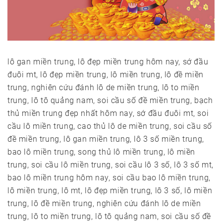
lô gan miền trung, lô đẹp miền trung hôm nay, sớ đầu
đuôi mt, lô đẹp miền trung, lô miền trung, lô đề miền
trung, nghiên cứu đánh lô de miền trung, lô to miền
trung, lô tô quảng nam, soi cầu số đề miền trung, bạch
thủ miền trung đẹp nhất hôm nay, sớ đầu đuôi mt, soi
cầu lô miền trung, cao thủ lô de miền trung, soi cầu số
đề miền trung, lô gan miền trung, lô 3 số miền trung,
bao lô miền trung, song thủ lô miền trung, lô miền
trung, soi cầu lô miền trung, soi cầu lô 3 số, lô 3 số mt,
bao lô miền trung hôm nay, soi cầu bao lô miền trung,
lô miền trung, lô mt, lô đẹp miền trung, lô 3 số, lô miền
trung, lô đề miền trung, nghiên cứu đánh lô de miền
trung, lô to miền trung, lô tô quảng nam, soi cầu số đề