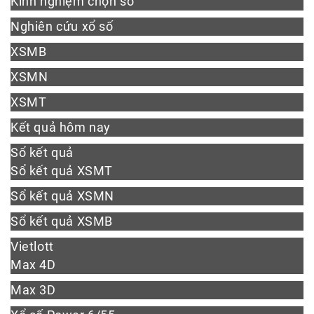
Kinh nghiệm chọn số
Nghiên cứu xổ số
XSMB
XSMN
XSMT
Kết quả hôm nay
Sổ kết quả
Sổ kết quả XSMT
Sổ kết quả XSMN
Sổ kết quả XSMB
Vietlott
Max 4D
Max 3D