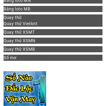
Bảng loto MN
Bảng loto MB
Quay thử
Quay thử Vietlott
Quay thử XSMT
Quay thử XSMN
Quay thử XSMB
Sổ mơ