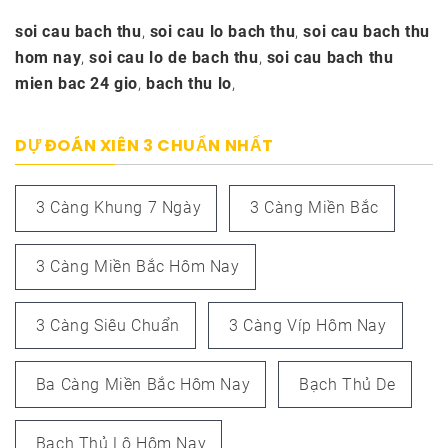
soi cau bach thu
,
soi cau lo bach thu
,
soi cau bach thu
hom nay
,
soi cau lo de bach thu
,
soi cau bach thu
mien bac 24 gio
,
bach thu lo
,
DỰ ĐOÁN XIÊN 3 CHUẨN NHẤT
3 Càng Khung 7 Ngày
3 Càng Miền Bắc
3 Càng Miền Bắc Hôm Nay
3 Càng Siêu Chuẩn
3 Càng Víp Hôm Nay
Ba Càng Miền Bắc Hôm Nay
Bạch Thủ De
Bạch Thủ Lô Hôm Nay