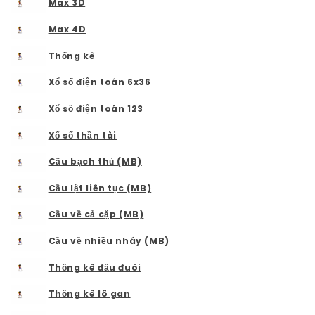
Max 3D
Max 4D
Thống kê
Xổ số điện toán 6x36
Xổ số điện toán 123
Xổ số thần tài
Cầu bạch thủ (MB)
Cầu lật liên tục (MB)
Cầu về cả cặp (MB)
Cầu về nhiều nháy (MB)
Thống kê đầu đuôi
Thống kê lô gan