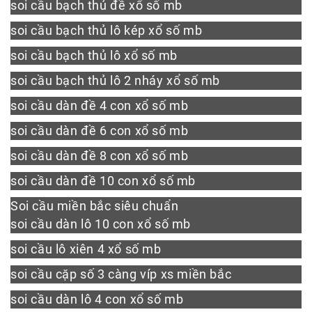
soi cầu bạch thủ đề xổ số mb
soi cầu bạch thủ lô kép xổ số mb
soi cầu bạch thủ lô xổ số mb
soi cầu bạch thủ lô 2 nháy xổ số mb
soi cầu dàn đề 4 con xổ số mb
soi cầu dàn đề 6 con xổ số mb
soi cầu dàn đề 8 con xổ số mb
soi cầu dàn đề 10 con xổ số mb
Soi cầu miền bắc siêu chuẩn
soi cầu dàn lô 10 con xổ số mb
soi cầu lô xiên 4 xổ số mb
soi cầu cặp số 3 càng víp xs miền bắc
soi cầu dàn lô 4 con xổ số mb