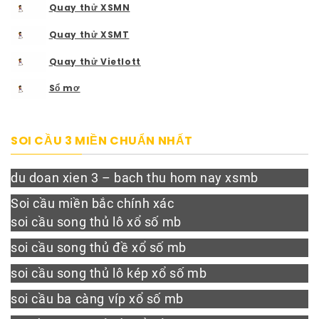
Quay thử XSMN
Quay thử XSMT
Quay thử Vietlott
Sổ mơ
SOI CẦU 3 MIỀN CHUẨN NHẤT
du doan xien 3 – bach thu hom nay xsmb
Soi cầu miền bắc chính xác
soi cầu song thủ lô xổ số mb
soi cầu song thủ đề xổ số mb
soi cầu song thủ lô kép xổ số mb
soi cầu ba càng víp xổ số mb