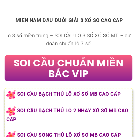
MIỀN NAM ĐẦU ĐUÔI GIẢI 8 XỔ SỐ CAO CẤP
lô 3 số miền trung – SOI CẦU LÔ 3 SỐ XỔ SỐ MT – dự
đoán chuẩn lô 3 số
SOI CẦU CHUẨN MIỀN
BẮC VIP
SOI CẦU BẠCH THỦ LÔ XỔ SỐ MB CAO CẤP
SOI CẦU BẠCH THỦ LÔ 2 NHÁY XỔ SỐ MB CAO
CẤP
SOI CẦU SONG THỦ LÔ XỔ SỐ MB CAO CẤP