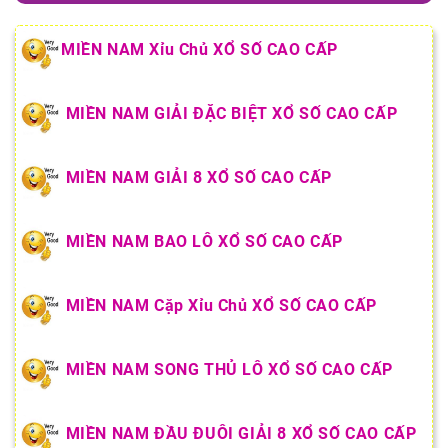
MIỀN NAM Xỉu Chủ XỔ SỐ CAO CẤP
MIỀN NAM GIẢI ĐẶC BIỆT XỔ SỐ CAO CẤP
MIỀN NAM GIẢI 8 XỔ SỐ CAO CẤP
MIỀN NAM BAO LÔ XỔ SỐ CAO CẤP
MIỀN NAM Cặp Xỉu Chủ XỔ SỐ CAO CẤP
MIỀN NAM SONG THỦ LÔ XỔ SỐ CAO CẤP
MIỀN NAM ĐẦU ĐUÔI GIẢI 8 XỔ SỐ CAO CẤP