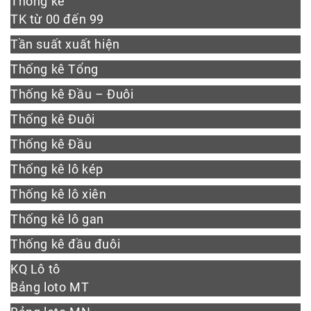
Thống kê
TK từ 00 đến 99
Tần suất xuất hiện
Thống kê Tổng
Thống kê Đầu – Đuôi
Thống kê Đuôi
Thống kê Đầu
Thống kê lô kép
Thống kê lô xiên
Thống kê lô gan
Thống kê đầu đuôi
KQ Lô tô
Bảng loto MT