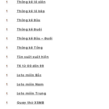
Thống kê lô xiên
Thống kê lô kép
Thống kê Đầu
Thống kê Đuôi
Thống kê Đầu – Đuôi
Thống kê Tổng
Tần suất xuất hiện
TK từ 00 đến 99
Loto miền Bắc
Loto miền Nam
Loto miền Trung
Quay thử XSMB