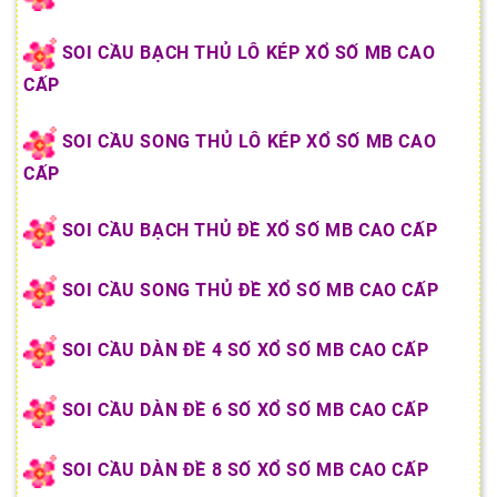
SOI CẦU BẠCH THỦ LÔ KÉP XỔ SỐ MB CAO
CẤP
SOI CẦU SONG THỦ LÔ KÉP XỔ SỐ MB CAO
CẤP
SOI CẦU BẠCH THỦ ĐỀ XỔ SỐ MB CAO CẤP
SOI CẦU SONG THỦ ĐỀ XỔ SỐ MB CAO CẤP
SOI CẦU DÀN ĐỀ 4 SỐ XỔ SỐ MB CAO CẤP
SOI CẦU DÀN ĐỀ 6 SỐ XỔ SỐ MB CAO CẤP
SOI CẦU DÀN ĐỀ 8 SỐ XỔ SỐ MB CAO CẤP