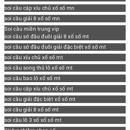
soi cầu cặp xíu chủ xổ số mn
soi cầu giải 8 xổ số mn
Soi cầu miền trung vip
soi cầu sớ đầu đuôi giải 8 xổ số mt
soi cầu sớ đầu đuôi giải đặc biệt xổ số mt
soi cầu xíu chủ xổ số mt
soi cầu song thủ lô xổ số mt
soi cầu bao lô xổ số mt
soi cầu cặp xíu chủ xổ số mt
soi cầu giải đặc biệt xổ số mt
soi cầu giải 8 xổ số mt
soi cầu lô 3 số xổ số mt