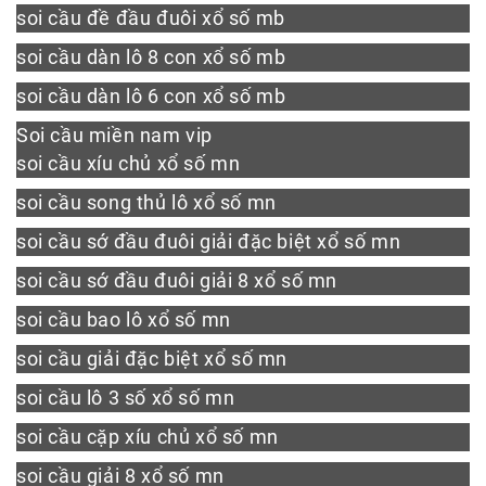
soi cầu đề đầu đuôi xổ số mb
soi cầu dàn lô 8 con xổ số mb
soi cầu dàn lô 6 con xổ số mb
Soi cầu miền nam vip
soi cầu xíu chủ xổ số mn
soi cầu song thủ lô xổ số mn
soi cầu sớ đầu đuôi giải đặc biệt xổ số mn
soi cầu sớ đầu đuôi giải 8 xổ số mn
soi cầu bao lô xổ số mn
soi cầu giải đặc biệt xổ số mn
soi cầu lô 3 số xổ số mn
soi cầu cặp xíu chủ xổ số mn
soi cầu giải 8 xổ số mn