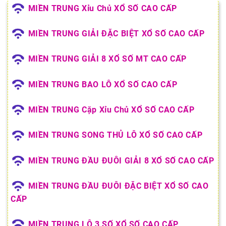
MIỀN TRUNG Xỉu Chủ XỔ SỐ CAO CẤP
MIỀN TRUNG GIẢI ĐẶC BIỆT XỔ SỐ CAO CẤP
MIỀN TRUNG GIẢI 8 XỔ SỐ MT CAO CẤP
MIỀN TRUNG BAO LÔ XỔ SỐ CAO CẤP
MIỀN TRUNG Cặp Xỉu Chủ XỔ SỐ CAO CẤP
MIỀN TRUNG SONG THỦ LÔ XỔ SỐ CAO CẤP
MIỀN TRUNG ĐẦU ĐUÔI GIẢI 8 XỔ SỐ CAO CẤP
MIỀN TRUNG ĐẦU ĐUÔI ĐẶC BIỆT XỔ SỐ CAO
CẤP
MIỀN TRUNG LÔ 3 SỐ XỔ SỐ CAO CẤP