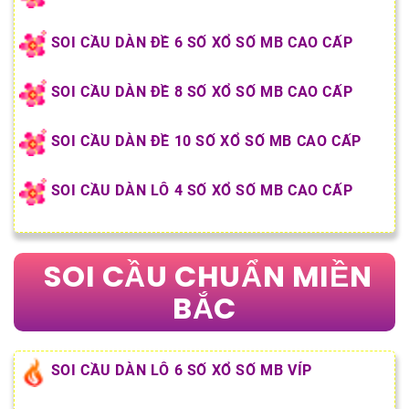
SOI CẦU DÀN ĐỀ 6 SỐ XỔ SỐ MB CAO CẤP
SOI CẦU DÀN ĐỀ 8 SỐ XỔ SỐ MB CAO CẤP
SOI CẦU DÀN ĐỀ 10 SỐ XỔ SỐ MB CAO CẤP
SOI CẦU DÀN LÔ 4 SỐ XỔ SỐ MB CAO CẤP
SOI CẦU CHUẨN MIỀN
BẮC
SOI CẦU DÀN LÔ 6 SỐ XỔ SỐ MB VÍP