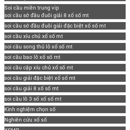
Soi cầu miền trung vip
soi cầu sớ đầu đuôi giải 8 xổ số mt
soi cầu sớ đầu đuôi giải đặc biệt xổ số mt
soi cầu xíu chủ xổ số mt
soi cầu song thủ lô xổ số mt
soi cầu bao lô xổ số mt
soi cầu cặp xíu chủ xổ số mt
soi cầu giải đặc biệt xổ số mt
soi cầu giải 8 xổ số mt
soi cầu lô 3 số xổ số mt
Kinh nghiệm chọn số
Nghiên cứu xổ số