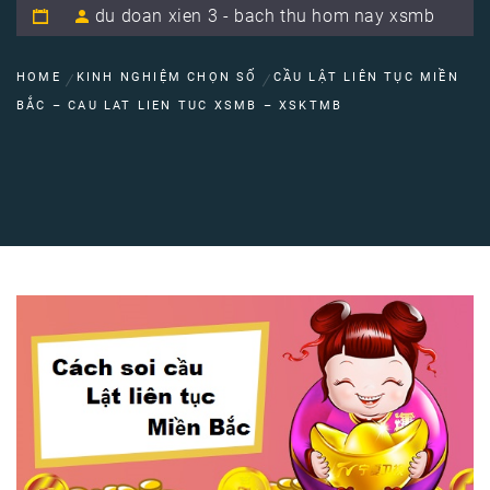
du doan xien 3 - bach thu hom nay xsmb
HOME
KINH NGHIỆM CHỌN SỐ
CẦU LẬT LIÊN TỤC MIỀN
BẮC – CAU LAT LIEN TUC XSMB – XSKTMB