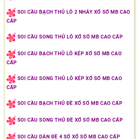
SOI CẦU BẠCH THỦ LÔ 2 NHÁY XỔ SỐ MB CAO
CẤP
SOI CẦU SONG THỦ LÔ XỔ SỐ MB CAO CẤP
SOI CẦU BẠCH THỦ LÔ KÉP XỔ SỐ MB CAO
CẤP
SOI CẦU SONG THỦ LÔ KÉP XỔ SỐ MB CAO
CẤP
SOI CẦU BẠCH THỦ ĐỀ XỔ SỐ MB CAO CẤP
SOI CẦU SONG THỦ ĐỀ XỔ SỐ MB CAO CẤP
SOI CẦU DÀN ĐỀ 4 SỐ XỔ SỐ MB CAO CẤP