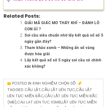
Related Posts:
GIẢI MÃ GIẤC MƠ THẤY KHỈ – ĐÁNH LÔ
CON GÌ ?
Soi cầu siêu chuẩn nhờ lấy kết quả xổ số 5
ngày gần đây?
Tham khảo xsmb – Những ẩn số vàng
được hóa giải
Lấy kết quả xổ số 5 ngày soi cầu có chính
xác không?
POSTED IN
KINH NGHIỆM CHỌN SỐ
TAGGED
CẦU LẬT
,
CẦU LẬT LIÊN TỤC
,
CẦU LẬT
LIÊN TỤC MIỀN BẮC
,
CẦU LẬT LIÊN TỤC MIỀN BẮC
(MB)
,
CAU LAT LIEN TUC XSMB
,
LẬT LIÊN TỤC MIỀN