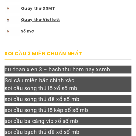
Quay thử XSMT
Quay thử Vietlott
Sổ mơ
SOI CẦU 3 MIỀN CHUẨN NHẤT
du doan xien 3 – bach thu hom nay xsmb
Soi cầu miền bắc chính xác
soi cầu song thủ lô xổ số mb
soi cầu song thủ đề xổ số mb
soi cầu song thủ lô kép xổ số mb
soi cầu ba càng víp xổ số mb
soi cầu bạch thủ đề xổ số mb