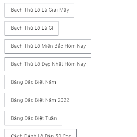
Bạch Thủ Lô Là Giải Mấy
Bạch Thủ Lô Là Gì
Bạch Thủ Lô Miền Bắc Hôm Nay
Bạch Thủ Lô Đẹp Nhất Hôm Nay
Bảng Đặc Biệt Năm
Bảng Đặc Biệt Năm 2022
Bảng Đặc Biệt Tuần
Cách Đánh Lô Dàn 50 Con