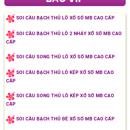
SOI CẦU BẠCH THỦ LÔ XỔ SỐ MB CAO CẤP
SOI CẦU BẠCH THỦ LÔ 2 NHÁY XỔ SỐ MB CAO
CẤP
SOI CẦU SONG THỦ LÔ XỔ SỐ MB CAO CẤP
SOI CẦU BẠCH THỦ LÔ KÉP XỔ SỐ MB CAO
CẤP
SOI CẦU SONG THỦ LÔ KÉP XỔ SỐ MB CAO
CẤP
SOI CẦU BẠCH THỦ ĐỀ XỔ SỐ MB CAO CẤP