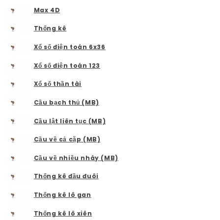
Max 4D
Thống kê
Xổ số điện toán 6x36
Xổ số điện toán 123
Xổ số thần tài
Cầu bạch thủ (MB)
Cầu lật liên tục (MB)
Cầu về cả cặp (MB)
Cầu về nhiều nháy (MB)
Thống kê đầu đuôi
Thống kê lô gan
Thống kê lô xiên