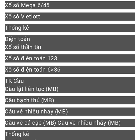
Xổ số Mega 6/45
Xổ số Vietlott
Thống kê
Điện toán
Xổ số thần tài
Xổ số điện toán 123
Xổ số điện toán 6×36
TK Cầu
Cầu lật liên tục (MB)
Cầu bạch thủ (MB)
Cầu về nhiều nháy (MB)
Cầu về cả cặp (MB) Cầu về nhiều nháy (MB)
Thống kê