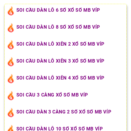
SOI CẦU DÀN LÔ 6 SỐ XỔ SỐ MB VÍP
SOI CẦU DÀN LÔ 8 SỐ XỔ SỐ MB VÍP
SOI CẦU DÀN LÔ XIÊN 2 XỔ SỐ MB VÍP
SOI CẦU DÀN LÔ XIÊN 3 XỔ SỐ MB VÍP
SOI CẦU DÀN LÔ XIÊN 4 XỔ SỐ MB VÍP
SOI CẦU 3 CÀNG XỔ SỐ MB VÍP
SOI CẦU DÀN 3 CÀNG 2 SỐ XỔ SỐ MB VÍP
SOI CẦU DÀN LÔ 10 SỐ XỔ SỐ MB VÍP