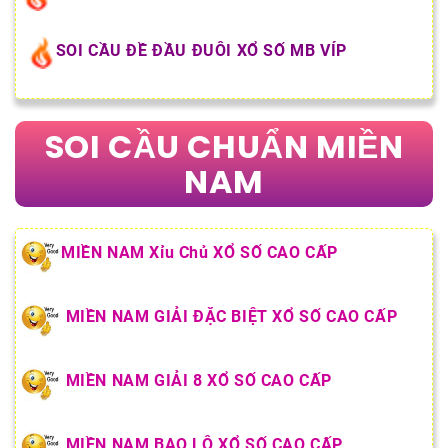
SOI CẦU ĐỀ ĐẦU ĐUÔI XỔ SỐ MB VÍP
SOI CẦU CHUẨN MIỀN
NAM
MIỀN NAM Xỉu Chủ XỔ SỐ CAO CẤP
MIỀN NAM GIẢI ĐẶC BIỆT XỔ SỐ CAO CẤP
MIỀN NAM GIẢI 8 XỔ SỐ CAO CẤP
MIỀN NAM BAO LÔ XỔ SỐ CAO CẤP