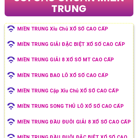
TRUNG
MIỀN TRUNG Xỉu Chủ XỔ SỐ CAO CẤP
MIỀN TRUNG GIẢI ĐẶC BIỆT XỔ SỐ CAO CẤP
MIỀN TRUNG GIẢI 8 XỔ SỐ MT CAO CẤP
MIỀN TRUNG BAO LÔ XỔ SỐ CAO CẤP
MIỀN TRUNG Cặp Xỉu Chủ XỔ SỐ CAO CẤP
MIỀN TRUNG SONG THỦ LÔ XỔ SỐ CAO CẤP
MIỀN TRUNG ĐẦU ĐUÔI GIẢI 8 XỔ SỐ CAO CẤP
MIỀN TRUNG ĐẦU ĐUÔI ĐẶC BIỆT XỔ SỐ CAO