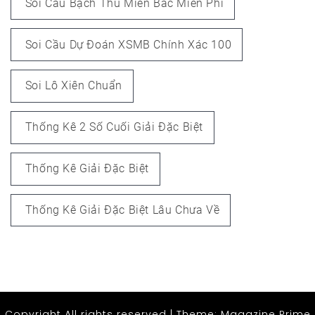
Soi Cầu Bạch Thủ Miền Bắc Miễn Phí
Soi Cầu Dự Đoán XSMB Chính Xác 100
Soi Lô Xiên Chuẩn
Thống Kê 2 Số Cuối Giải Đặc Biệt
Thống Kê Giải Đặc Biệt
Thống Kê Giải Đặc Biệt Lâu Chưa Về
Copyright All rights reserved
|
Theme: Magazine Prime