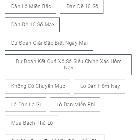
Dàn Lô Miền Bắc
Dàn Đề 10 Số
Dàn Đề 10 Số Max
Dự Đoán Giải Đặc Biệt Ngày Mai
Dự Đoán Kết Quả Xổ Số Siêu Chính Xác Hôm
Nay
Không Có Chuyên Mục
Lô Dàn Hôm Nay
Lô Dàn Là Gì
Lô Dàn Miễn Phí
Mua Bạch Thủ Lô