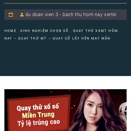
du doan xien 3 - bach thu hom nay xsmb
HOME
KINH NGHIỆM CHỌN SỐ
QUAY THỬ XSMT HÔM
NAY – QUAY THỬ MT – QUAY SỐ LẤY HÊN MAY MẮN