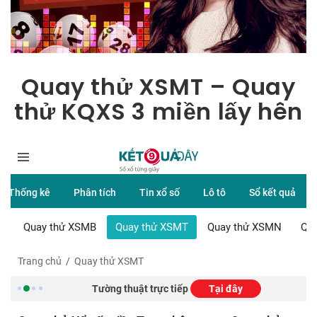
Quay thử XSMT – Quay
thử KQXS 3 miền lấy hên