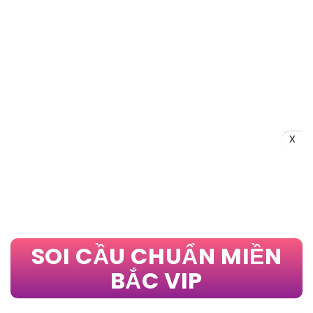
SOI CẦU CHUẨN MIỀN
BẮC VIP