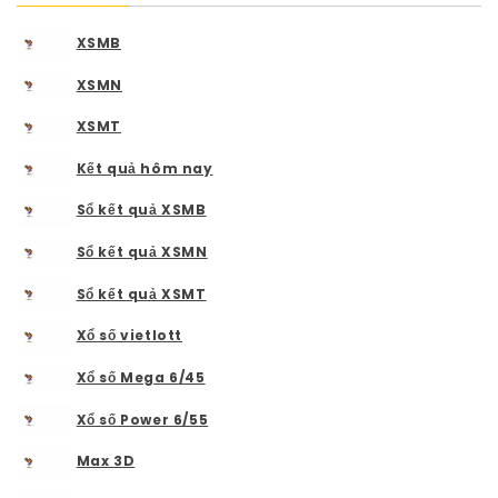
XSMB
XSMN
XSMT
Kết quả hôm nay
Sổ kết quả XSMB
Sổ kết quả XSMN
Sổ kết quả XSMT
Xổ số vietlott
Xổ số Mega 6/45
Xổ số Power 6/55
Max 3D