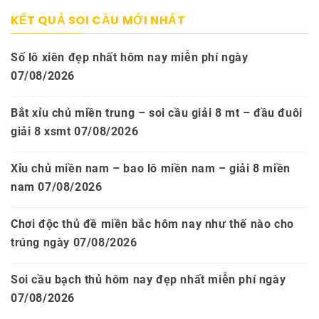
KẾT QUẢ SOI CẦU MỚI NHẤT
Số lô xiên đẹp nhất hôm nay miễn phí ngày
07/08/2026
Bắt xỉu chủ miền trung – soi cầu giải 8 mt – đầu đuôi
giải 8 xsmt 07/08/2026
Xỉu chủ miền nam – bao lô miền nam – giải 8 miền
nam 07/08/2026
Chơi độc thủ đề miền bắc hôm nay như thế nào cho
trúng ngày 07/08/2026
Soi cầu bạch thủ hôm nay đẹp nhất miễn phí ngày
07/08/2026