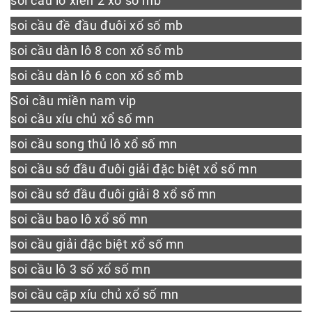
soi cầu lô xiên 2 xổ số mb
soi cầu đề đầu đuôi xổ số mb
soi cầu dàn lô 8 con xổ số mb
soi cầu dàn lô 6 con xổ số mb
Soi cầu miền nam vip
soi cầu xíu chủ xổ số mn
soi cầu song thủ lô xổ số mn
soi cầu sớ đầu đuôi giải đặc biệt xổ số mn
soi cầu sớ đầu đuôi giải 8 xổ số mn
soi cầu bao lô xổ số mn
soi cầu giải đặc biệt xổ số mn
soi cầu lô 3 số xổ số mn
soi cầu cặp xíu chủ xổ số mn