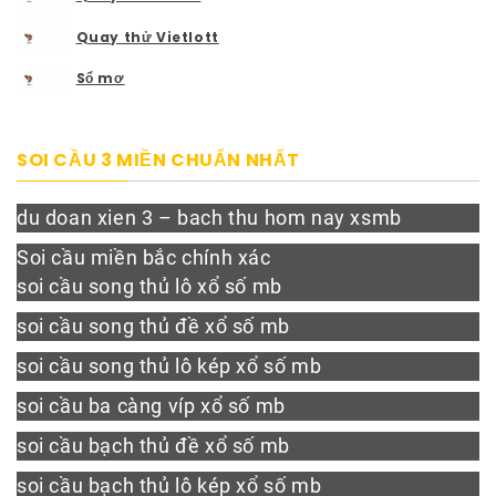
Quay thử Vietlott
Sổ mơ
SOI CẦU 3 MIỀN CHUẨN NHẤT
du doan xien 3 – bach thu hom nay xsmb
Soi cầu miền bắc chính xác
soi cầu song thủ lô xổ số mb
soi cầu song thủ đề xổ số mb
soi cầu song thủ lô kép xổ số mb
soi cầu ba càng víp xổ số mb
soi cầu bạch thủ đề xổ số mb
soi cầu bạch thủ lô kép xổ số mb