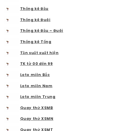
Thống kê Đầu
Thống kê Đuôi
Thống kê Đầu – Đuôi
Thống kê Tổng
Tần suất xuất hiện
TK từ 00 đến 99
Loto miền Bắc
Loto miền Nam
Loto miền Trung
Quay thử XSMB
Quay thử XSMN
Quay thử XSMT