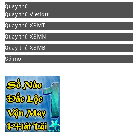
Quay thử
Quay thử Vietlott
Quay thử XSMT
Quay thử XSMN
Quay thử XSMB
Sổ mơ