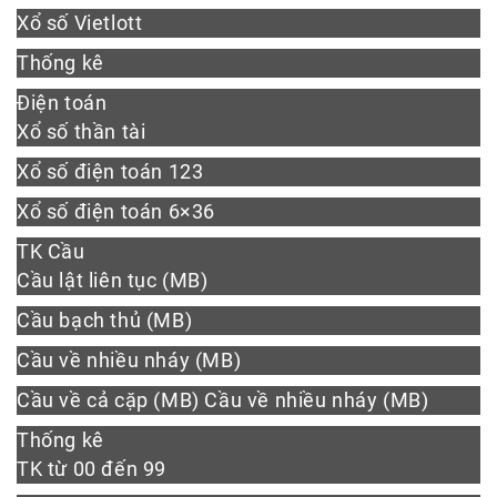
Xổ số Vietlott
Thống kê
Điện toán
Xổ số thần tài
Xổ số điện toán 123
Xổ số điện toán 6×36
TK Cầu
Cầu lật liên tục (MB)
Cầu bạch thủ (MB)
Cầu về nhiều nháy (MB)
Cầu về cả cặp (MB) Cầu về nhiều nháy (MB)
Thống kê
TK từ 00 đến 99