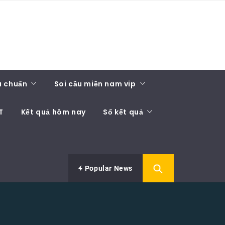
u chuẩn
Soi cầu miền nam vip
T
Kết quả hôm nay
Sổ kết quả
Popular News