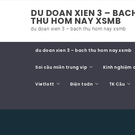
Skip
DU DOAN XIEN 3 – BAC
to
THU HOM NAY XSMB
content
du doan xien 3 – bach thu hom nay xsmb
du doan xien 3 – bach thu hom nay xsmb
Soi cầu miền trung vip
Kinh nghiệm 
Vietlott
Điện toán
TK Cầu