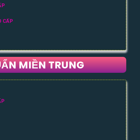
ẤP
O CẤP
UẨN MIỀN TRUNG
ẤP