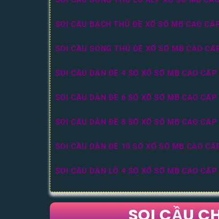
SOI CẦU BẠCH THỦ ĐỀ XỔ SỐ MB CAO CẤ
SOI CẦU SONG THỦ ĐỀ XỔ SỐ MB CAO CẤ
SOI CẦU DÀN ĐỀ 4 SỐ XỔ SỐ MB CAO CẤP
SOI CẦU DÀN ĐỀ 6 SỐ XỔ SỐ MB CAO CẤP
SOI CẦU DÀN ĐỀ 8 SỐ XỔ SỐ MB CAO CẤP
SOI CẦU DÀN ĐỀ 10 SỐ XỔ SỐ MB CAO CẤ
SOI CẦU DÀN LÔ 4 SỐ XỔ SỐ MB CAO CẤP
SOI CẦU C