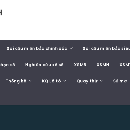
H
Soi cầu miền bắc chính xác
Soi cầu miền bắc siê
chọn số
Nghiên cứu xổ số
XSMB
XSMN
XSM
Thống kê
KQ Lô tô
Quay thử
Sổ mơ