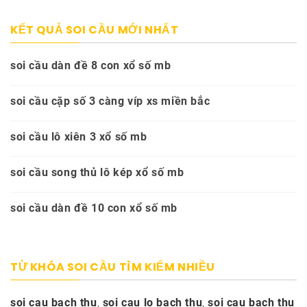
KẾT QUẢ SOI CẦU MỚI NHẤT
soi cầu dàn đề 8 con xổ số mb
soi cầu cặp số 3 càng víp xs miền bắc
soi cầu lô xiên 3 xổ số mb
soi cầu song thủ lô kép xổ số mb
soi cầu dàn đề 10 con xổ số mb
TỪ KHÓA SOI CẦU TÌM KIẾM NHIỀU
soi cau bach thu
,
soi cau lo bach thu
,
soi cau bach thu