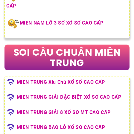
CẤP
MIỀN NAM LÔ 3 SỐ XỔ SỐ CAO CẤP
SOI CẦU CHUẨN MIỀN
TRUNG
MIỀN TRUNG Xỉu Chủ XỔ SỐ CAO CẤP
MIỀN TRUNG GIẢI ĐẶC BIỆT XỔ SỐ CAO CẤP
MIỀN TRUNG GIẢI 8 XỔ SỐ MT CAO CẤP
MIỀN TRUNG BAO LÔ XỔ SỐ CAO CẤP