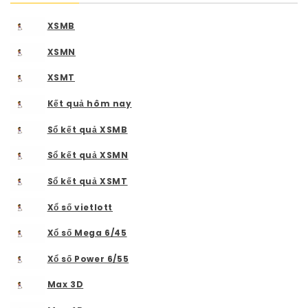
XSMB
XSMN
XSMT
Kết quả hôm nay
Sổ kết quả XSMB
Sổ kết quả XSMN
Sổ kết quả XSMT
Xổ số vietlott
Xổ số Mega 6/45
Xổ số Power 6/55
Max 3D