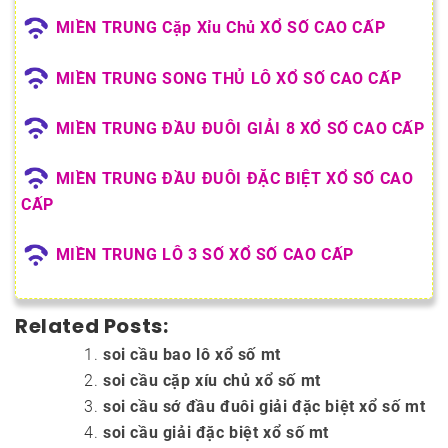
MIỀN TRUNG Cặp Xỉu Chủ XỔ SỐ CAO CẤP
MIỀN TRUNG SONG THỦ LÔ XỔ SỐ CAO CẤP
MIỀN TRUNG ĐẦU ĐUÔI GIẢI 8 XỔ SỐ CAO CẤP
MIỀN TRUNG ĐẦU ĐUÔI ĐẶC BIỆT XỔ SỐ CAO
CẤP
MIỀN TRUNG LÔ 3 SỐ XỔ SỐ CAO CẤP
Related Posts:
soi cầu bao lô xổ số mt
soi cầu cặp xíu chủ xổ số mt
soi cầu sớ đầu đuôi giải đặc biệt xổ số mt
soi cầu giải đặc biệt xổ số mt