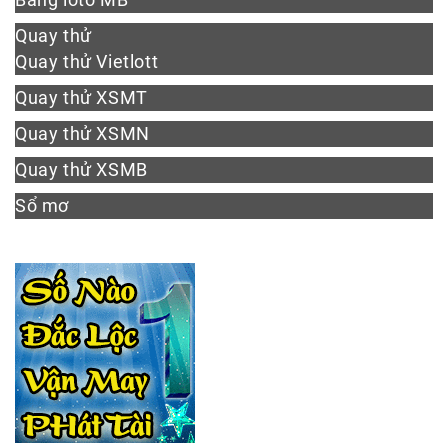
Quay thử
Quay thử Vietlott
Quay thử XSMT
Quay thử XSMN
Quay thử XSMB
Sổ mơ