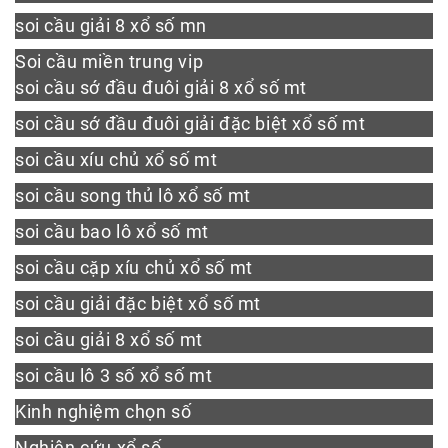
soi cầu giải 8 xổ số mn
Soi cầu miền trung vip
soi cầu sớ đầu đuôi giải 8 xổ số mt
soi cầu sớ đầu đuôi giải đặc biệt xổ số mt
soi cầu xíu chủ xổ số mt
soi cầu song thủ lô xổ số mt
soi cầu bao lô xổ số mt
soi cầu cặp xíu chủ xổ số mt
soi cầu giải đặc biệt xổ số mt
soi cầu giải 8 xổ số mt
soi cầu lô 3 số xổ số mt
Kinh nghiệm chọn số
Nghiên cứu xổ số