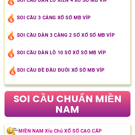
SOI CẦU DÀN LÔ XIÊN 4 XỔ SỐ MB VÍP
SOI CẦU 3 CÀNG XỔ SỐ MB VÍP
SOI CẦU DÀN 3 CÀNG 2 SỐ XỔ SỐ MB VÍP
SOI CẦU DÀN LÔ 10 SỐ XỔ SỐ MB VÍP
SOI CẦU ĐỀ ĐẦU ĐUÔI XỔ SỐ MB VÍP
SOI CẦU CHUẨN MIỀN
NAM
MIỀN NAM Xỉu Chủ XỔ SỐ CAO CẤP