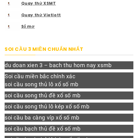
Quay thử XSMT
Quay thử Vietlott
Sổ mơ
SOI CẦU 3 MIỀN CHUẨN NHẤT
du doan xien 3 – bach thu hom nay xsmb
Soi cầu miền bắc chính xác
soi cầu song thủ lô xổ số mb
soi cầu song thủ đề xổ số mb
soi cầu song thủ lô kép xổ số mb
soi cầu ba càng víp xổ số mb
soi cầu bạch thủ đề xổ số mb