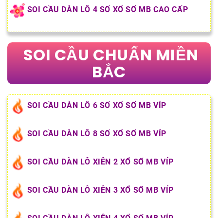
SOI CẦU DÀN LÔ 4 SỐ XỔ SỐ MB CAO CẤP
SOI CẦU CHUẨN MIỀN
BẮC
SOI CẦU DÀN LÔ 6 SỐ XỔ SỐ MB VÍP
SOI CẦU DÀN LÔ 8 SỐ XỔ SỐ MB VÍP
SOI CẦU DÀN LÔ XIÊN 2 XỔ SỐ MB VÍP
SOI CẦU DÀN LÔ XIÊN 3 XỔ SỐ MB VÍP