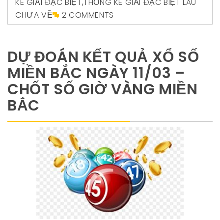
KÊ GIẢI ĐẶC BIỆT
,
THỐNG KÊ GIẢI ĐẶC BIỆT LÂU
CHƯA VỀ
2 COMMENTS
DỰ ĐOÁN KẾT QUẢ XỔ SỐ
MIỀN BẮC NGÀY 11/03 –
CHỐT SỐ GIỜ VÀNG MIỀN
BẮC