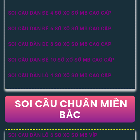
SOI CẦU DÀN ĐỀ 4 SỐ XỔ SỐ MB CAO CẤP
SOI CẦU DÀN ĐỀ 6 SỐ XỔ SỐ MB CAO CẤP
SOI CẦU DÀN ĐỀ 8 SỐ XỔ SỐ MB CAO CẤP
SOI CẦU DÀN ĐỀ 10 SỐ XỔ SỐ MB CAO CẤP
SOI CẦU DÀN LÔ 4 SỐ XỔ SỐ MB CAO CẤP
SOI CẦU CHUẨN MIỀN
BẮC
SOI CẦU DÀN LÔ 6 SỐ XỔ SỐ MB VÍP