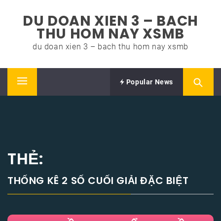
Skip
DU DOAN XIEN 3 – BACH
to
THU HOM NAY XSMB
content
du doan xien 3 – bach thu hom nay xsmb
Popular News
Primary
Menu
THẺ:
THỐNG KÊ 2 SỐ CUỐI GIẢI ĐẶC BIỆT