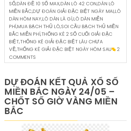
SỐ
,
DÀN ĐỀ 10 SỐ MAX
,
DÀN LÔ 42 CON
,
DÀN LÔ
MIỀN BẮC
,
DỰ ĐOÁN GIẢI ĐẶC BIỆT NGÀY MAI
,
LÔ
DÀN HÔM NAY
,
LÔ DÀN LÀ GÌ
,
LÔ DÀN MIỄN
PHÍ
,
MUA BẠCH THỦ LÔ
,
SOI CẦU BẠCH THỦ MIỀN
BẮC MIỄN PHÍ
,
THỐNG KÊ 2 SỐ CUỐI GIẢI ĐẶC
BIỆT
,
THỐNG KÊ GIẢI ĐẶC BIỆT LÂU CHƯA
VỀ
,
THỐNG KÊ GIẢI ĐẶC BIỆT NGÀY HÔM SAU
2
COMMENTS
DỰ ĐOÁN KẾT QUẢ XỔ SỐ
MIỀN BẮC NGÀY 24/05 –
CHỐT SỐ GIỜ VÀNG MIỀN
BẮC