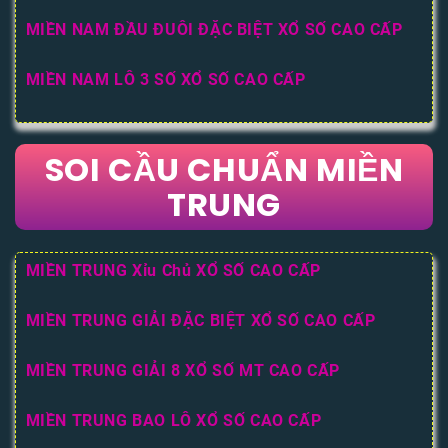
MIỀN NAM ĐẦU ĐUÔI ĐẶC BIỆT XỔ SỐ CAO CẤP
MIỀN NAM LÔ 3 SỐ XỔ SỐ CAO CẤP
SOI CẦU CHUẨN MIỀN
TRUNG
MIỀN TRUNG Xỉu Chủ XỔ SỐ CAO CẤP
MIỀN TRUNG GIẢI ĐẶC BIỆT XỔ SỐ CAO CẤP
MIỀN TRUNG GIẢI 8 XỔ SỐ MT CAO CẤP
MIỀN TRUNG BAO LÔ XỔ SỐ CAO CẤP