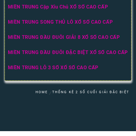
MIỀN TRUNG Cặp Xỉu Chủ XỔ SỐ CAO CẤP
MIỀN TRUNG SONG THỦ LÔ XỔ SỐ CAO CẤP
MIỀN TRUNG ĐẦU ĐUÔI GIẢI 8 XỔ SỐ CAO CẤP
MIỀN TRUNG ĐẦU ĐUÔI ĐẶC BIỆT XỔ SỐ CAO CẤP
MIỀN TRUNG LÔ 3 SỐ XỔ SỐ CAO CẤP
HOME
THỐNG KÊ 2 SỐ CUỐI GIẢI ĐẶC BIỆT