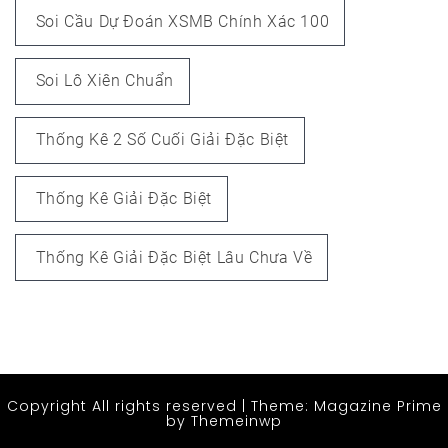
Soi Cầu Dự Đoán XSMB Chính Xác 100
Soi Lô Xiên Chuẩn
Thống Kê 2 Số Cuối Giải Đặc Biệt
Thống Kê Giải Đặc Biệt
Thống Kê Giải Đặc Biệt Lâu Chưa Về
Copyright All rights reserved
|
Theme: Magazine Prime
by
Themeinwp