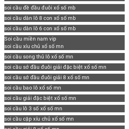
soi cầu đề đầu đuôi xổ số mb
soi cầu dàn lô 8 con xổ số mb
soi cầu dàn lô 6 con xổ số mb
Soi cầu miền nam vip
soi cầu xíu chủ xổ số mn
soi cầu song thủ lô xổ số mn
soi cầu sớ đầu đuôi giải đặc biệt xổ số mn
soi cầu sớ đầu đuôi giải 8 xổ số mn
soi cầu bao lô xổ số mn
soi cầu giải đặc biệt xổ số mn
soi cầu lô 3 số xổ số mn
soi cầu cặp xíu chủ xổ số mn