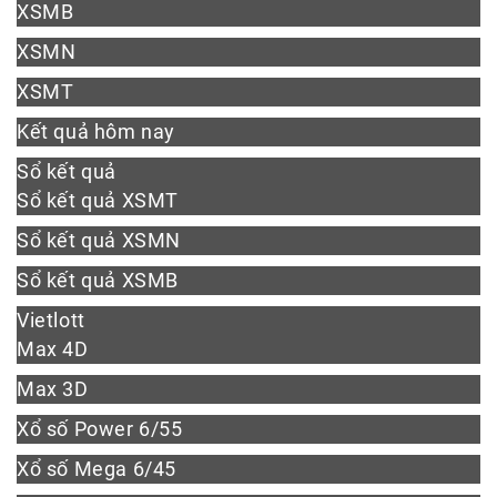
XSMB
XSMN
XSMT
Kết quả hôm nay
Sổ kết quả
Sổ kết quả XSMT
Sổ kết quả XSMN
Sổ kết quả XSMB
Vietlott
Max 4D
Max 3D
Xổ số Power 6/55
Xổ số Mega 6/45