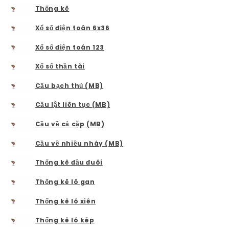
Thống kê
Xổ số điện toán 6x36
Xổ số điện toán 123
Xổ số thần tài
Cầu bạch thủ (MB)
Cầu lật liên tục (MB)
Cầu về cả cặp (MB)
Cầu về nhiều nháy (MB)
Thống kê đầu đuôi
Thống kê lô gan
Thống kê lô xiên
Thống kê lô kép