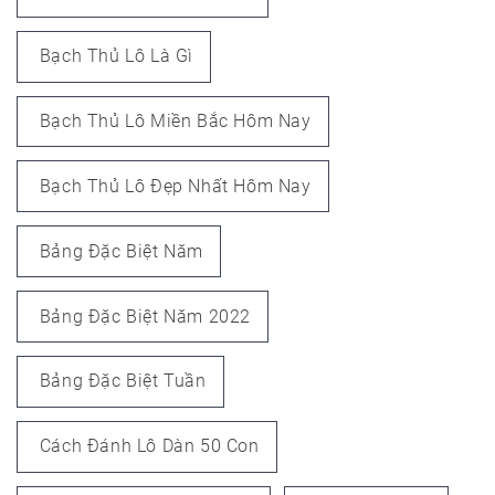
Bạch Thủ Lô Là Gì
Bạch Thủ Lô Miền Bắc Hôm Nay
Bạch Thủ Lô Đẹp Nhất Hôm Nay
Bảng Đặc Biệt Năm
Bảng Đặc Biệt Năm 2022
Bảng Đặc Biệt Tuần
Cách Đánh Lô Dàn 50 Con