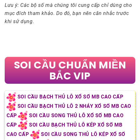
Lưu ý: Các bộ số mà chúng tôi cung cấp chỉ dùng cho
mục đích tham khảo. Do đó, bạn nên cân nhắc trước
khi sử dụng.
SOI CẦU CHUẨN MIỀN
BẮC VIP
SOI CẦU BẠCH THỦ LÔ XỔ SỐ MB CAO CẤP
SOI CẦU BẠCH THỦ LÔ 2 NHÁY XỔ SỐ MB CAO
CẤP
SOI CẦU SONG THỦ LÔ XỔ SỐ MB CAO
CẤP
SOI CẦU BẠCH THỦ LÔ KÉP XỔ SỐ MB
CAO CẤP
SOI CẦU SONG THỦ LÔ KÉP XỔ SỐ