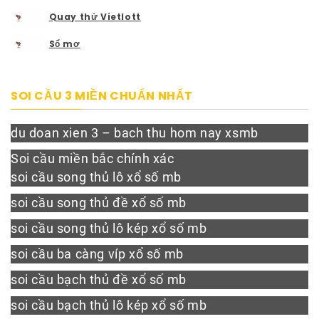
Quay thử Vietlott
Sổ mơ
SOI CẦU 3 MIỀN CHUẨN NHẤT
du doan xien 3 – bach thu hom nay xsmb
Soi cầu miền bắc chính xác
soi cầu song thủ lô xổ số mb
soi cầu song thủ đề xổ số mb
soi cầu song thủ lô kép xổ số mb
soi cầu ba càng víp xổ số mb
soi cầu bạch thủ đề xổ số mb
soi cầu bạch thủ lô kép xổ số mb