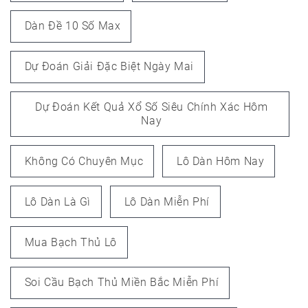
Dàn Đề 10 Số Max
Dự Đoán Giải Đặc Biệt Ngày Mai
Dự Đoán Kết Quả Xổ Số Siêu Chính Xác Hôm
Nay
Không Có Chuyên Mục
Lô Dàn Hôm Nay
Lô Dàn Là Gì
Lô Dàn Miễn Phí
Mua Bạch Thủ Lô
Soi Cầu Bạch Thủ Miền Bắc Miễn Phí