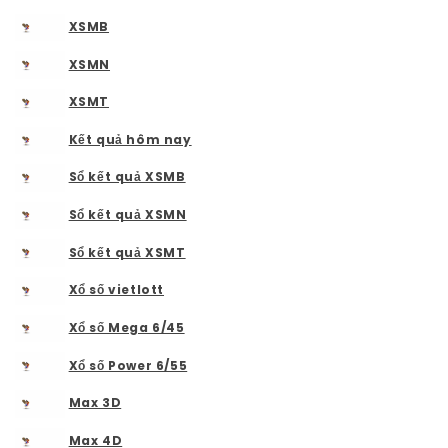
XSMB
XSMN
XSMT
Kết quả hôm nay
Sổ kết quả XSMB
Sổ kết quả XSMN
Sổ kết quả XSMT
Xổ số vietlott
Xổ số Mega 6/45
Xổ số Power 6/55
Max 3D
Max 4D