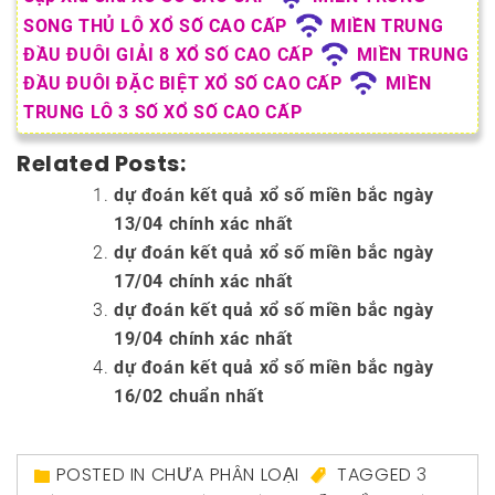
SONG THỦ LÔ XỔ SỐ CAO CẤP
MIỀN TRUNG
ĐẦU ĐUÔI GIẢI 8 XỔ SỐ CAO CẤP
MIỀN TRUNG
ĐẦU ĐUÔI ĐẶC BIỆT XỔ SỐ CAO CẤP
MIỀN
TRUNG LÔ 3 SỐ XỔ SỐ CAO CẤP
Related Posts:
dự đoán kết quả xổ số miền bắc ngày
13/04 chính xác nhất
dự đoán kết quả xổ số miền bắc ngày
17/04 chính xác nhất
dự đoán kết quả xổ số miền bắc ngày
19/04 chính xác nhất
dự đoán kết quả xổ số miền bắc ngày
16/02 chuẩn nhất
POSTED IN CHƯA PHÂN LOẠI
TAGGED
3