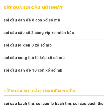
KẾT QUẢ SOI CẦU MỚI NHẤT
soi cầu dàn đề 8 con xổ số mb
soi cầu cặp số 3 càng víp xs miền bắc
soi cầu lô xiên 3 xổ số mb
soi cầu song thủ lô kép xổ số mb
soi cầu dàn đề 10 con xổ số mb
TỪ KHÓA SOI CẦU TÌM KIẾM NHIỀU
soi cau bach thu
,
soi cau lo bach thu
,
soi cau bach thu