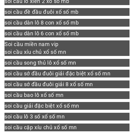
soi cầu lô xiên 2 xổ số mb
soi cầu đề đầu đuôi xổ số mb
soi cầu dàn lô 8 con xổ số mb
soi cầu dàn lô 6 con xổ số mb
Soi cầu miền nam vip
soi cầu xíu chủ xổ số mn
soi cầu song thủ lô xổ số mn
soi cầu sớ đầu đuôi giải đặc biệt xổ số mn
soi cầu sớ đầu đuôi giải 8 xổ số mn
soi cầu bao lô xổ số mn
soi cầu giải đặc biệt xổ số mn
soi cầu lô 3 số xổ số mn
soi cầu cặp xíu chủ xổ số mn