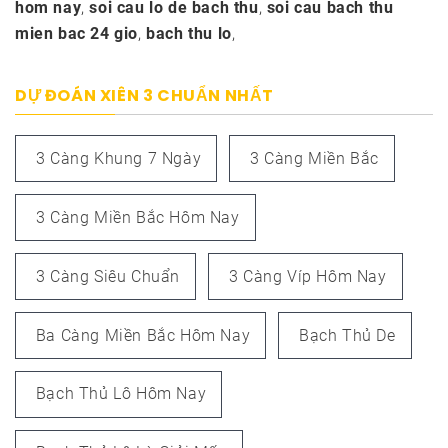
hom nay
,
soi cau lo de bach thu
,
soi cau bach thu
mien bac 24 gio
,
bach thu lo
,
DỰ ĐOÁN XIÊN 3 CHUẨN NHẤT
3 Càng Khung 7 Ngày
3 Càng Miền Bắc
3 Càng Miền Bắc Hôm Nay
3 Càng Siêu Chuẩn
3 Càng Víp Hôm Nay
Ba Càng Miền Bắc Hôm Nay
Bạch Thủ De
Bạch Thủ Lô Hôm Nay