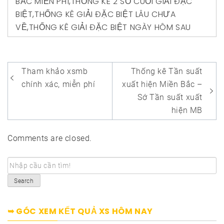
BẮC MIỄN PHÍ
,
THỐNG KÊ 2 SỐ CUỐI GIẢI ĐẶC
BIỆT
,
THỐNG KÊ GIẢI ĐẶC BIỆT LÂU CHƯA
VỀ
,
THỐNG KÊ GIẢI ĐẶC BIỆT NGÀY HÔM SAU
Điều
Tham khảo xsmb
Thống kê Tần suất
hướng
chính xác, miễn phí
xuất hiện Miền Bắc –
bài
Sớ Tần suất xuất
hiện MB
viết
Comments are closed.
Search
➥ GÓC XEM KẾT QUẢ XS HÔM NAY