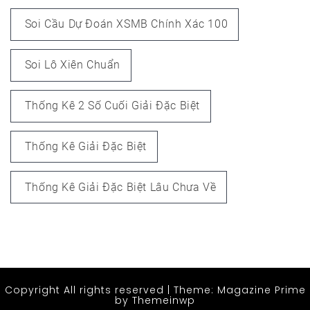
Soi Cầu Dự Đoán XSMB Chính Xác 100
Soi Lô Xiên Chuẩn
Thống Kê 2 Số Cuối Giải Đặc Biệt
Thống Kê Giải Đặc Biệt
Thống Kê Giải Đặc Biệt Lâu Chưa Về
Copyright All rights reserved
|
Theme: Magazine Prime
by
Themeinwp