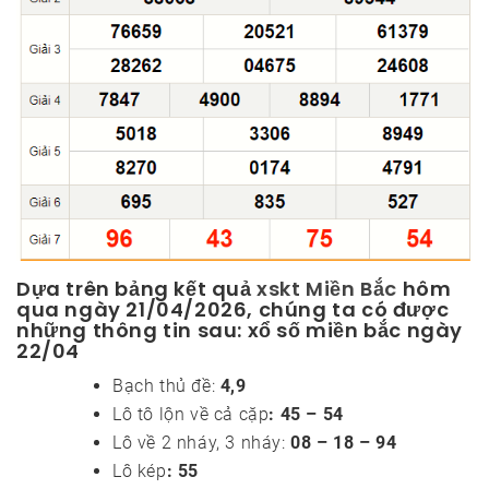
Dựa trên bảng kết quả
xskt Miền Bắc
hôm
qua ngày 21/04/2026, chúng ta có được
những thông tin sau: xổ số miền bắc ngày
22/04
Bạch thủ đề:
4,9
Lô tô lộn về cả cặp
: 45 – 54
Lô về 2 nháy, 3 nháy:
08 – 18 – 94
Lô kép
: 55