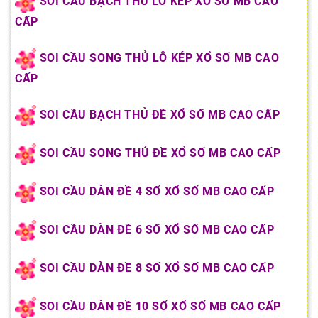
SOI CẦU BẠCH THỦ LÔ KÉP XỔ SỐ MB CAO
CẤP
SOI CẦU SONG THỦ LÔ KÉP XỔ SỐ MB CAO
CẤP
SOI CẦU BẠCH THỦ ĐỀ XỔ SỐ MB CAO CẤP
SOI CẦU SONG THỦ ĐỀ XỔ SỐ MB CAO CẤP
SOI CẦU DÀN ĐỀ 4 SỐ XỔ SỐ MB CAO CẤP
SOI CẦU DÀN ĐỀ 6 SỐ XỔ SỐ MB CAO CẤP
SOI CẦU DÀN ĐỀ 8 SỐ XỔ SỐ MB CAO CẤP
SOI CẦU DÀN ĐỀ 10 SỐ XỔ SỐ MB CAO CẤP