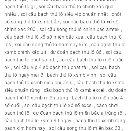
bạch thủ lô gì , soi cầu bạch thủ lô chính xác quá
nhiều , soi cầu bạch thủ lô siêu vip chuẩn nhất , chốt
số song thủ lô xsmb bắc , soi cầu bạch thủ lô xổ số
chính xác 200 , soi cầu song thủ lô chính xác amtek ,
cầu bạch thủ lô xổ số miền bắc xưa , cầu bạch thủ lô
ios , soi cầu song thủ lô hôm nay kim , cầu bạch thủ lô
xsmb chính xác uit , dự đoán bạch thủ lô 86 , soi cau
bach thu lo chot so mb , soi cầu bạch thủ lô miền bắc
ok , soi cầu vip 4 số bạch thủ phát tài , soi cau bach
thu lô ngay mai 3 , bạch thủ lô xsmb vinh , soi cầu
bạch thủ lô xsmb siêu chuẩn rj , cầu bạch thủ lô xsmb
siêu chuẩn rừng , cầu bạch thủ lô xsmb excel , dự đoán
bạch thủ lô xsmb miền trung , bạch thủ lô miền bắc 4
số cuối , soi cầu bạch thủ lô xổ số excel , cách chơi
bạch thủ lô , dự đoán bạch thủ lô miền bắc a trúng rồi ,
cầu bạch thủ lô xsmb 90 ngày , bach thu lo xsmb rong
bach kim hom nay , soi cầu song thủ lô miền bắc 33 ,