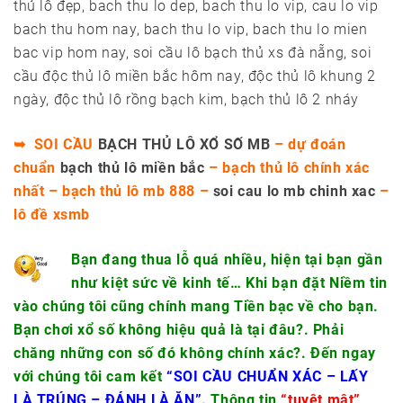
thủ lô đẹp, bach thu lo dep, bach thu lo vip, cau lo vip
bach thu hom nay, bach thu lo vip, bach thu lo mien
bac vip hom nay, soi cầu lô bạch thủ xs đà nẵng, soi
cầu độc thủ lô miền bắc hôm nay, độc thủ lô khung 2
ngày, độc thủ lô rồng bạch kim, bạch thủ lô 2 nháy
➥ SOI CẦU
BẠCH THỦ LÔ XỔ SỐ MB
– dự đoán
chuẩn
bạch thủ lô miền bắc
– bạch thủ lô chính xác
nhất – bạch thủ lô mb 888 –
soi cau lo mb chinh xac
–
lô đề xsmb
Bạn đang thua lỗ quá nhiều, hiện tại bạn gần
như kiệt sức về kinh tế… Khi bạn đặt Niềm tin
vào chúng tôi cũng chính mang Tiền bạc về cho bạn.
Bạn chơi xổ số không hiệu quả là tại đâu?. Phải
chăng những con số đó không chính xác?. Đến ngay
với chúng tôi cam kết
“SOI CẦU CHUẨN XÁC – LẤY
LÀ TRÚNG – ĐÁNH LÀ ĂN”
. Thông tin
“tuyệt mật”