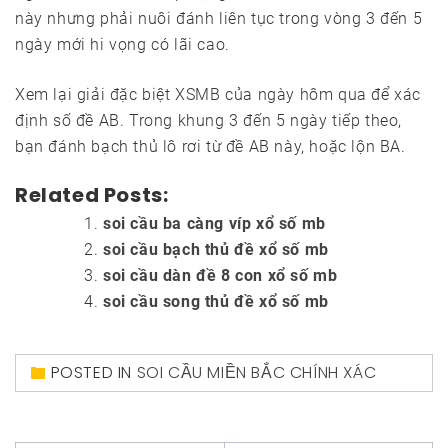
này nhưng phải nuôi đánh liên tục trong vòng 3 đến 5
ngày mới hi vọng có lãi cao.
Xem lại giải đặc biệt XSMB của ngày hôm qua để xác
định số đề AB. Trong khung 3 đến 5 ngày tiếp theo,
bạn đánh bạch thủ lô rơi từ đề AB này, hoặc lộn BA.
Related Posts:
soi cầu ba càng víp xổ số mb
soi cầu bạch thủ đề xổ số mb
soi cầu dàn đề 8 con xổ số mb
soi cầu song thủ đề xổ số mb
POSTED IN
SOI CẦU MIỀN BẮC CHÍNH XÁC