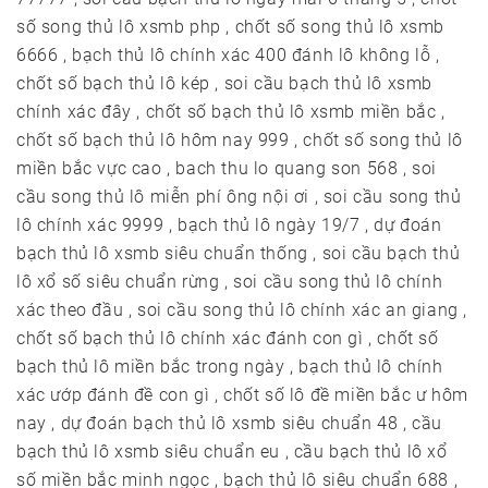
số song thủ lô xsmb php , chốt số song thủ lô xsmb
6666 , bạch thủ lô chính xác 400 đánh lô không lỗ ,
chốt số bạch thủ lô kép , soi cầu bạch thủ lô xsmb
chính xác đây , chốt số bạch thủ lô xsmb miền bắc ,
chốt số bạch thủ lô hôm nay 999 , chốt số song thủ lô
miền bắc vực cao , bach thu lo quang son 568 , soi
cầu song thủ lô miễn phí ông nội ơi , soi cầu song thủ
lô chính xác 9999 , bạch thủ lô ngày 19/7 , dự đoán
bạch thủ lô xsmb siêu chuẩn thống , soi cầu bạch thủ
lô xổ số siêu chuẩn rừng , soi cầu song thủ lô chính
xác theo đầu , soi cầu song thủ lô chính xác an giang ,
chốt số bạch thủ lô chính xác đánh con gì , chốt số
bạch thủ lô miền bắc trong ngày , bạch thủ lô chính
xác ướp đánh đề con gì , chốt số lô đề miền bắc ư hôm
nay , dự đoán bạch thủ lô xsmb siêu chuẩn 48 , cầu
bạch thủ lô xsmb siêu chuẩn eu , cầu bạch thủ lô xổ
số miền bắc minh ngọc , bạch thủ lô siêu chuẩn 688 ,