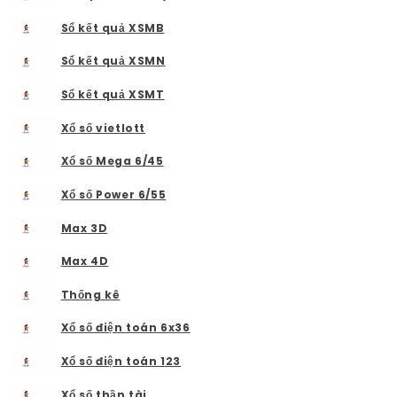
Sổ kết quả XSMB
Sổ kết quả XSMN
Sổ kết quả XSMT
Xổ số vietlott
Xổ số Mega 6/45
Xổ số Power 6/55
Max 3D
Max 4D
Thống kê
Xổ số điện toán 6x36
Xổ số điện toán 123
Xổ số thần tài