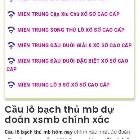
MIỀN TRUNG Cặp Xỉu Chủ XỔ SỐ CAO CẤP
MIỀN TRUNG SONG THỦ LÔ XỔ SỐ CAO CẤP
MIỀN TRUNG ĐẦU ĐUÔI GIẢI 8 XỔ SỐ CAO CẤP
MIỀN TRUNG ĐẦU ĐUÔI ĐẶC BIỆT XỔ SỐ CAO
CẤP
MIỀN TRUNG LÔ 3 SỐ XỔ SỐ CAO CẤP
Cầu lô bạch thủ mb dự
đoán xsmb chính xác
Cầu lô bạch thủ mb hôm nay
chính xác nhất.Dự đoán