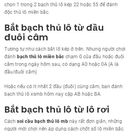
chọn 1 trong 2 bạch thủ lô kép 22 hoặc 55 để đánh
độc thủ lô miền bắc.
Bắt bạch thủ lô từ đầu
đuôi câm
Tương tự như cách bắt lô kép ở trên. Nhưng người chơi
đánh
bạch thủ lô miền bắc
chạm 0 của đầu hoặc đuôi
câm trong ngày hôm sau, có dạng A0 hoặc 0A (A là
đầu/đuôi câm)
Hoặc nếu có ít nhất 2 đầu (đuôi) cùng câm, bạn đánh
bạch thủ lô xsmb hôm nay cặp AB hoặc BA.
Bắt bạch thủ lô từ lô rơi
Cách
soi cầu bạch thủ lô mb
này rất đơn giản, những
người mới chơi nên áp dụng cách chốt số lô miền bắc