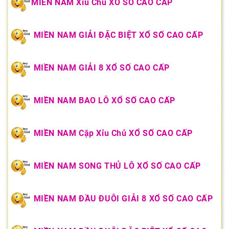
MIỀN NAM Xỉu Chủ XỔ SỐ CAO CẤP
MIỀN NAM GIẢI ĐẶC BIỆT XỔ SỐ CAO CẤP
MIỀN NAM GIẢI 8 XỔ SỐ CAO CẤP
MIỀN NAM BAO LÔ XỔ SỐ CAO CẤP
MIỀN NAM Cặp Xỉu Chủ XỔ SỐ CAO CẤP
MIỀN NAM SONG THỦ LÔ XỔ SỐ CAO CẤP
MIỀN NAM ĐẦU ĐUÔI GIẢI 8 XỔ SỐ CAO CẤP