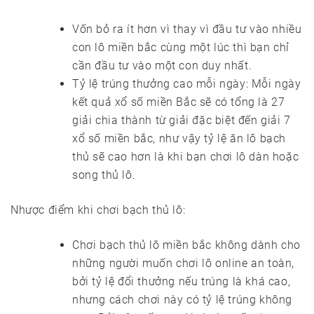
Vốn bỏ ra ít hơn vì thay vì đầu tư vào nhiều
con lô miền bắc cùng một lúc thì bạn chỉ
cần đầu tư vào một con duy nhất.
Tỷ lệ trúng thưởng cao mỗi ngày: Mỗi ngày
kết quả xổ số miền Bắc sẽ có tổng là 27
giải chia thành từ giải đặc biệt đến giải 7
xổ số miền bắc, như vậy tỷ lệ ăn lô bạch
thủ sẽ cao hơn là khi bạn chơi lô dàn hoặc
song thủ lô.
Nhược điểm khi chơi bạch thủ lô:
Chơi bạch thủ lô miền bắc không dành cho
những người muốn chơi lô online an toàn,
bởi tỷ lệ đổi thưởng nếu trúng là khá cao,
nhưng cách chơi này có tỷ lệ trúng không