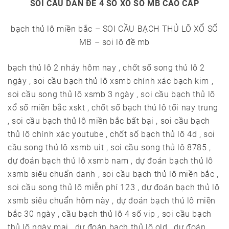
SOI CẦU DÀN ĐỀ 4 SỐ XỔ SỐ MB CAO CẤP
bạch thủ lô miền bắc – SOI CẦU BẠCH THỦ LÔ XỔ SỐ
MB – soi lô đề mb
bạch thủ lô 2 nháy hôm nay , chốt số song thủ lô 2
ngày , soi cầu bạch thủ lô xsmb chính xác bạch kim ,
soi cầu song thủ lô xsmb 3 ngày , soi cầu bạch thủ lô
xổ số miền bắc xskt , chốt số bạch thủ lô tối nay trung
, soi cầu bạch thủ lô miền bắc bất bại , soi cầu bạch
thủ lô chính xác youtube , chốt số bạch thủ lô 4d , soi
cầu song thủ lô xsmb uit , soi cầu song thủ lô 8785 ,
dự đoán bạch thủ lô xsmb nam , dự đoán bạch thủ lô
xsmb siêu chuẩn danh , soi cầu bạch thủ lô miền bắc ,
soi cầu song thủ lô miễn phí 123 , dự đoán bạch thủ lô
xsmb siêu chuẩn hôm này , dự đoán bạch thủ lô miền
bắc 30 ngày , cầu bạch thủ lô 4 số vip , soi cầu bạch
thủ lô ngày mai , dự đoán bạch thủ lô old , dự đoán