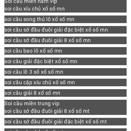
Soi cầu miền nam vip
soi cầu xíu chủ xổ số mn
soi cầu song thủ lô xổ số mn
soi cầu sớ đầu đuôi giải đặc biệt xổ số mn
soi cầu sớ đầu đuôi giải 8 xổ số mn
soi cầu bao lô xổ số mn
soi cầu giải đặc biệt xổ số mn
soi cầu lô 3 số xổ số mn
soi cầu cặp xíu chủ xổ số mn
soi cầu giải 8 xổ số mn
Soi cầu miền trung vip
soi cầu sớ đầu đuôi giải 8 xổ số mt
soi cầu sớ đầu đuôi giải đặc biệt xổ số mt