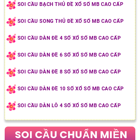
SOI CẦU BẠCH THỦ ĐỀ XỔ SỐ MB CAO CẤP
SOI CẦU SONG THỦ ĐỀ XỔ SỐ MB CAO CẤP
SOI CẦU DÀN ĐỀ 4 SỐ XỔ SỐ MB CAO CẤP
SOI CẦU DÀN ĐỀ 6 SỐ XỔ SỐ MB CAO CẤP
SOI CẦU DÀN ĐỀ 8 SỐ XỔ SỐ MB CAO CẤP
SOI CẦU DÀN ĐỀ 10 SỐ XỔ SỐ MB CAO CẤP
SOI CẦU DÀN LÔ 4 SỐ XỔ SỐ MB CAO CẤP
SOI CẦU CHUẨN MIỀN