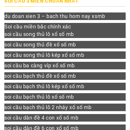
SOI CẦU 3 MIỀN CHUẨN NHẤT
du doan xien 3 – bach thu hom nay xsmb
Soi cầu miền bắc chính xác
soi cầu song thủ lô xổ số mb
soi cầu song thủ đề xổ số mb
soi cầu song thủ lô kép xổ số mb
soi cầu ba càng víp xổ số mb
soi cầu bạch thủ đề xổ số mb
soi cầu bạch thủ lô kép xổ số mb
soi cầu bạch thủ lô xổ số mb
soi cầu bạch thủ lô 2 nháy xổ số mb
soi cầu dàn đề 4 con xổ số mb
soi cầu dàn đề 6 con xổ số mb