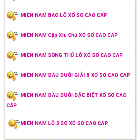
MIỀN NAM BAO LÔ XỔ SỐ CAO CẤP
MIỀN NAM Cặp Xỉu Chủ XỔ SỐ CAO CẤP
MIỀN NAM SONG THỦ LÔ XỔ SỐ CAO CẤP
MIỀN NAM ĐẦU ĐUÔI GIẢI 8 XỔ SỐ CAO CẤP
MIỀN NAM ĐẦU ĐUÔI ĐẶC BIỆT XỔ SỐ CAO
CẤP
MIỀN NAM LÔ 3 SỐ XỔ SỐ CAO CẤP