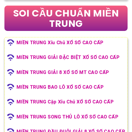
SOI CẦU CHUẨN MIỀN
TRUNG
MIỀN TRUNG Xỉu Chủ XỔ SỐ CAO CẤP
MIỀN TRUNG GIẢI ĐẶC BIỆT XỔ SỐ CAO CẤP
MIỀN TRUNG GIẢI 8 XỔ SỐ MT CAO CẤP
MIỀN TRUNG BAO LÔ XỔ SỐ CAO CẤP
MIỀN TRUNG Cặp Xỉu Chủ XỔ SỐ CAO CẤP
MIỀN TRUNG SONG THỦ LÔ XỔ SỐ CAO CẤP
MIỀN TRUNG ĐẦU ĐUÔI GIẢI 8 XỔ SỐ CAO CẤP