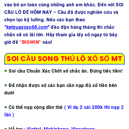
vào bờ an toàn cùng những anh em khác. Đến với SOI
CẦU LÔ ĐỀ HÔM NAY – Cầu đã được nghiên cứu và
chọn lọc kỹ lưỡng. Nếu các bạn theo
“
ketquaxoso68.com
“
đều đặn hàng tháng thì chắc
chắn sẽ có lãi lớn. Hãy tham gia lấy số ngay từ bây
giờ để
“BIGWIN”
nào!
SOI CẦU SONG THỦ LÔ XỔ SỐ MT
♥
Soi cầu Chuẩn Xác Chốt số chắc ăn. Đừng tiếc tiền!
♥
Để nhận được số các bạn cần nạp đủ số tiền bên
dưới
♥
Có thể nạp cộng dồn thẻ
( Ví dụ 2 cái 200k thì nạp 2
lần )