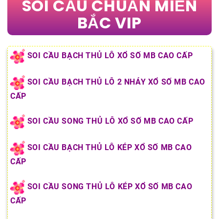
SOI CẦU CHUẨN MIỀN
BẮC VIP
SOI CẦU BẠCH THỦ LÔ XỔ SỐ MB CAO CẤP
SOI CẦU BẠCH THỦ LÔ 2 NHÁY XỔ SỐ MB CAO
CẤP
SOI CẦU SONG THỦ LÔ XỔ SỐ MB CAO CẤP
SOI CẦU BẠCH THỦ LÔ KÉP XỔ SỐ MB CAO
CẤP
SOI CẦU SONG THỦ LÔ KÉP XỔ SỐ MB CAO
CẤP