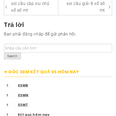
Điều
soi cầu cặp xíu chủ
soi cầu giải 8 xổ số
hướng
xổ số mt
mt
bài
Trả lời
viết
Bạn phải
đăng nhập
để gửi phản hồi.
Search
➥ GÓC XEM KẾT QUẢ XS HÔM NAY
XSMB
XSMN
XSMT
Kết quả hôm nay