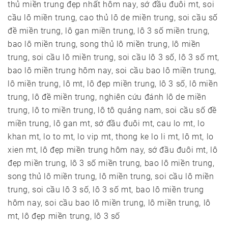
thủ miền trung đẹp nhất hôm nay, sớ đầu đuôi mt, soi
cầu lô miền trung, cao thủ lô de miền trung, soi cầu số
đề miền trung, lô gan miền trung, lô 3 số miền trung,
bao lô miền trung, song thủ lô miền trung, lô miền
trung, soi cầu lô miền trung, soi cầu lô 3 số, lô 3 số mt,
bao lô miền trung hôm nay, soi cầu bao lô miền trung,
lô miền trung, lô mt, lô đẹp miền trung, lô 3 số, lô miền
trung, lô đề miền trung, nghiên cứu đánh lô de miền
trung, lô to miền trung, lô tô quảng nam, soi cầu số đề
miền trung, lô gan mt, sớ đầu đuôi mt, cau lo mt, lo
khan mt, lo to mt, lo vip mt, thong ke lo li mt, lô mt, lo
xien mt, lô đẹp miền trung hôm nay, sớ đầu đuôi mt, lô
đẹp miền trung, lô 3 số miền trung, bao lô miền trung,
song thủ lô miền trung, lô miền trung, soi cầu lô miền
trung, soi cầu lô 3 số, lô 3 số mt, bao lô miền trung
hôm nay, soi cầu bao lô miền trung, lô miền trung, lô
mt, lô đẹp miền trung, lô 3 số