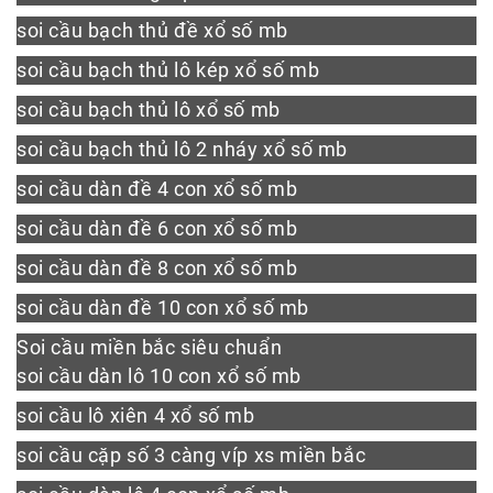
soi cầu bạch thủ đề xổ số mb
soi cầu bạch thủ lô kép xổ số mb
soi cầu bạch thủ lô xổ số mb
soi cầu bạch thủ lô 2 nháy xổ số mb
soi cầu dàn đề 4 con xổ số mb
soi cầu dàn đề 6 con xổ số mb
soi cầu dàn đề 8 con xổ số mb
soi cầu dàn đề 10 con xổ số mb
Soi cầu miền bắc siêu chuẩn
soi cầu dàn lô 10 con xổ số mb
soi cầu lô xiên 4 xổ số mb
soi cầu cặp số 3 càng víp xs miền bắc