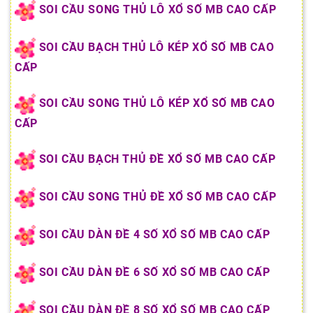
SOI CẦU SONG THỦ LÔ XỔ SỐ MB CAO CẤP
SOI CẦU BẠCH THỦ LÔ KÉP XỔ SỐ MB CAO
CẤP
SOI CẦU SONG THỦ LÔ KÉP XỔ SỐ MB CAO
CẤP
SOI CẦU BẠCH THỦ ĐỀ XỔ SỐ MB CAO CẤP
SOI CẦU SONG THỦ ĐỀ XỔ SỐ MB CAO CẤP
SOI CẦU DÀN ĐỀ 4 SỐ XỔ SỐ MB CAO CẤP
SOI CẦU DÀN ĐỀ 6 SỐ XỔ SỐ MB CAO CẤP
SOI CẦU DÀN ĐỀ 8 SỐ XỔ SỐ MB CAO CẤP