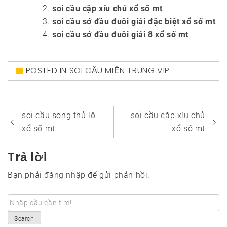
soi cầu cặp xíu chủ xổ số mt
soi cầu sớ đầu đuôi giải đặc biệt xổ số mt
soi cầu sớ đầu đuôi giải 8 xổ số mt
POSTED IN
SOI CẦU MIỀN TRUNG VIP
Điều
soi cầu song thủ lô
soi cầu cặp xíu chủ
hướng
xổ số mt
xổ số mt
bài
Trả lời
viết
Bạn phải
đăng nhập
để gửi phản hồi.
Search