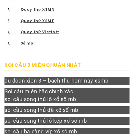
Quay thử XSMN
Quay thử XSMT
Quay thử Vietlott
Sổ mơ
SOI CẦU 3 MIỀN CHUẨN NHẤT
du doan xien 3 – bach thu hom nay xsmb
Soi cầu miền bắc chính xác
soi cầu song thủ lô xổ số mb
soi cầu song thủ đề xổ số mb
soi cầu song thủ lô kép xổ số mb
soi cầu ba càng víp xổ số mb