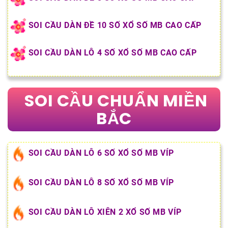
SOI CẦU DÀN ĐỀ 10 SỐ XỔ SỐ MB CAO CẤP
SOI CẦU DÀN LÔ 4 SỐ XỔ SỐ MB CAO CẤP
SOI CẦU CHUẨN MIỀN
BẮC
SOI CẦU DÀN LÔ 6 SỐ XỔ SỐ MB VÍP
SOI CẦU DÀN LÔ 8 SỐ XỔ SỐ MB VÍP
SOI CẦU DÀN LÔ XIÊN 2 XỔ SỐ MB VÍP