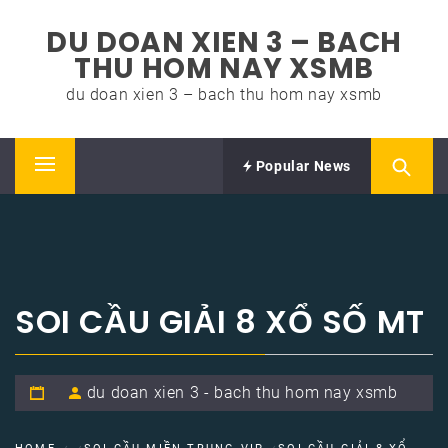
Skip
DU DOAN XIEN 3 – BACH
to
THU HOM NAY XSMB
content
du doan xien 3 – bach thu hom nay xsmb
Popular News
Primary
Menu
SOI CẦU GIẢI 8 XỔ SỐ MT
du doan xien 3 - bach thu hom nay xsmb