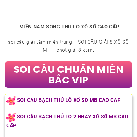
MIỀN NAM SONG THỦ LÔ XỔ SỐ CAO CẤP
soi cầu giải tám miền trung – SOI CẦU GIẢI 8 XỔ SỐ
MT – chốt giải 8 xsmt
SOI CẦU CHUẨN MIỀN
BẮC VIP
SOI CẦU BẠCH THỦ LÔ XỔ SỐ MB CAO CẤP
SOI CẦU BẠCH THỦ LÔ 2 NHÁY XỔ SỐ MB CAO
CẤP