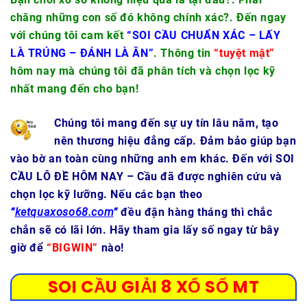
chăng những con số đó không chính xác?. Đến ngay
với chúng tôi cam kết
“SOI CẦU CHUẨN XÁC – LẤY
LÀ TRÚNG – ĐÁNH LÀ ĂN”
. Thông tin
“tuyệt mật”
hôm nay mà chúng tôi đã phân tích và chọn lọc kỹ
nhất mang đến cho bạn!
Chúng tôi mang đến sự uy tín lâu năm, tạo
nên thương hiệu đẳng cấp. Đảm bảo giúp bạn
vào bờ an toàn cùng những anh em khác. Đến với SOI
CẦU LÔ ĐỀ HÔM NAY – Cầu đã được nghiên cứu và
chọn lọc kỹ lưỡng. Nếu các bạn theo
“
ketquaxoso68.com
“
đều đặn hàng tháng thì chắc
chắn sẽ có lãi lớn. Hãy tham gia lấy số ngay từ bây
giờ để
“BIGWIN”
nào!
SOI CẦU GIẢI 8 XỔ SỐ MT