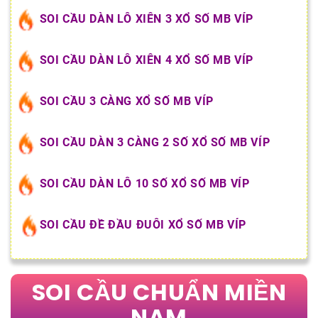
SOI CẦU DÀN LÔ XIÊN 3 XỔ SỐ MB VÍP
SOI CẦU DÀN LÔ XIÊN 4 XỔ SỐ MB VÍP
SOI CẦU 3 CÀNG XỔ SỐ MB VÍP
SOI CẦU DÀN 3 CÀNG 2 SỐ XỔ SỐ MB VÍP
SOI CẦU DÀN LÔ 10 SỐ XỔ SỐ MB VÍP
SOI CẦU ĐỀ ĐẦU ĐUÔI XỔ SỐ MB VÍP
SOI CẦU CHUẨN MIỀN
NAM