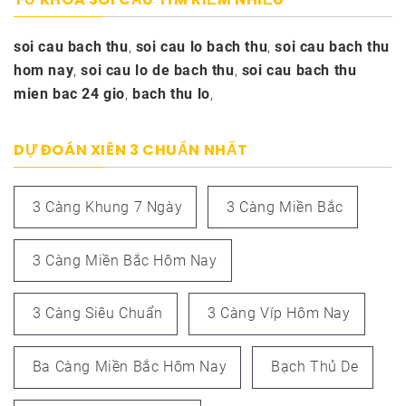
soi cau bach thu
,
soi cau lo bach thu
,
soi cau bach thu
hom nay
,
soi cau lo de bach thu
,
soi cau bach thu
mien bac 24 gio
,
bach thu lo
,
DỰ ĐOÁN XIÊN 3 CHUẨN NHẤT
3 Càng Khung 7 Ngày
3 Càng Miền Bắc
3 Càng Miền Bắc Hôm Nay
3 Càng Siêu Chuẩn
3 Càng Víp Hôm Nay
Ba Càng Miền Bắc Hôm Nay
Bạch Thủ De