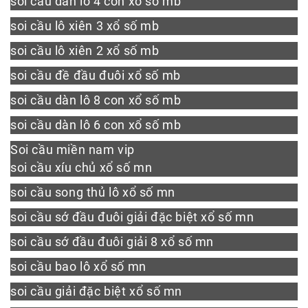
soi cầu dàn lô 4 con xổ số mb
soi cầu lô xiên 3 xổ số mb
soi cầu lô xiên 2 xổ số mb
soi cầu đề đầu đuôi xổ số mb
soi cầu dàn lô 8 con xổ số mb
soi cầu dàn lô 6 con xổ số mb
Soi cầu miền nam vip
soi cầu xíu chủ xổ số mn
soi cầu song thủ lô xổ số mn
soi cầu sớ đầu đuôi giải đặc biệt xổ số mn
soi cầu sớ đầu đuôi giải 8 xổ số mn
soi cầu bao lô xổ số mn
soi cầu giải đặc biệt xổ số mn