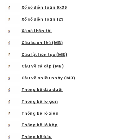
Xổ số điện toán 6x36
Xổ số điện toán 123
Xổ số thần tài
Cầu bạch thủ (MB)
Cầu lật liên tục (MB)
Cầu về cả cặp (MB)
Cầu về nhiều nháy (MB)
Thống kê đầu đuôi
Thống kê lô gan
Thống kê lô xiên
Thống kê lô kép
Thống kê Đầu