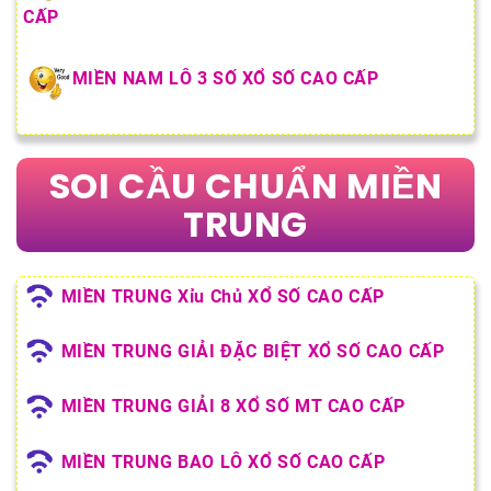
CẤP
MIỀN NAM LÔ 3 SỐ XỔ SỐ CAO CẤP
SOI CẦU CHUẨN MIỀN
TRUNG
MIỀN TRUNG Xỉu Chủ XỔ SỐ CAO CẤP
MIỀN TRUNG GIẢI ĐẶC BIỆT XỔ SỐ CAO CẤP
MIỀN TRUNG GIẢI 8 XỔ SỐ MT CAO CẤP
MIỀN TRUNG BAO LÔ XỔ SỐ CAO CẤP