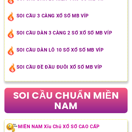
SOI CẦU 3 CÀNG XỔ SỐ MB VÍP
SOI CẦU DÀN 3 CÀNG 2 SỐ XỔ SỐ MB VÍP
SOI CẦU DÀN LÔ 10 SỐ XỔ SỐ MB VÍP
SOI CẦU ĐỀ ĐẦU ĐUÔI XỔ SỐ MB VÍP
SOI CẦU CHUẨN MIỀN
NAM
MIỀN NAM Xỉu Chủ XỔ SỐ CAO CẤP