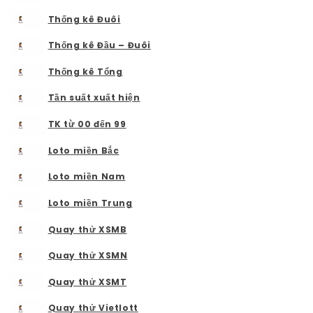
Thống kê Đuôi
Thống kê Đầu – Đuôi
Thống kê Tổng
Tần suất xuất hiện
TK từ 00 đến 99
Loto miền Bắc
Loto miền Nam
Loto miền Trung
Quay thử XSMB
Quay thử XSMN
Quay thử XSMT
Quay thử Vietlott