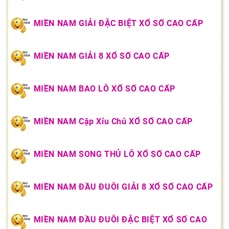
MIỀN NAM GIẢI ĐẶC BIỆT XỔ SỐ CAO CẤP
MIỀN NAM GIẢI 8 XỔ SỐ CAO CẤP
MIỀN NAM BAO LÔ XỔ SỐ CAO CẤP
MIỀN NAM Cặp Xỉu Chủ XỔ SỐ CAO CẤP
MIỀN NAM SONG THỦ LÔ XỔ SỐ CAO CẤP
MIỀN NAM ĐẦU ĐUÔI GIẢI 8 XỔ SỐ CAO CẤP
MIỀN NAM ĐẦU ĐUÔI ĐẶC BIỆT XỔ SỐ CAO