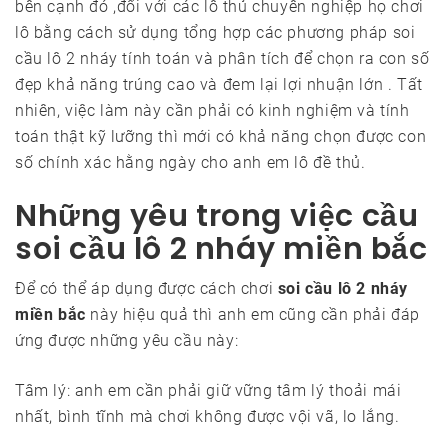
bên cạnh đó ,đối với các lô thủ chuyên nghiệp họ chơi
lô bằng cách sử dụng tổng hợp các phương pháp soi
cầu lô 2 nháy tính toán và phân tích để chọn ra con số
đẹp khả năng trúng cao và đem lại lợi nhuận lớn . Tất
nhiên, việc làm này cần phải có kinh nghiệm và tính
toán thật kỹ lưỡng thì mới có khả năng chọn được con
số chính xác hằng ngày cho anh em lô đề thủ.
Những yêu trong việc cầu
soi cầu lô 2 nháy miền bắc
Để có thể áp dụng được cách chơi
soi cầu lô 2 nháy
miền bắc
này hiệu quả thì anh em cũng cần phải đáp
ứng được những yêu cầu này:
Tâm lý: anh em cần phải giữ vững tâm lý thoải mái
nhất, bình tĩnh mà chơi không được vội vã, lo lắng.