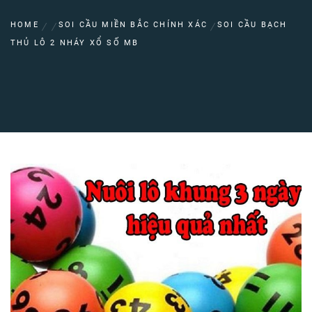
HOME
SOI CẦU MIỀN BẮC CHÍNH XÁC
SOI CẦU BẠCH
THỦ LÔ 2 NHÁY XỔ SỐ MB