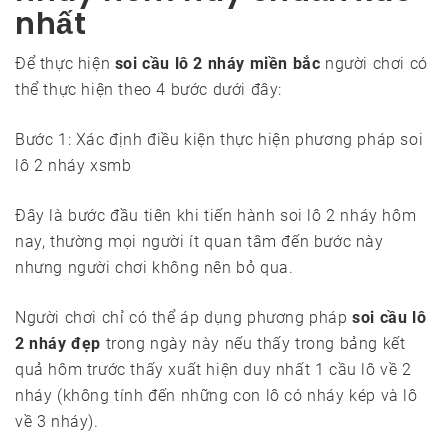
nhất
Để thực hiện
soi cầu lô 2 nháy miền bắc
người chơi có
thể thực hiện theo 4 bước dưới đây:
Bước 1: Xác định điều kiện thực hiện phương pháp soi
lô 2 nháy xsmb
Đây là bước đầu tiên khi tiến hành soi lô 2 nháy hôm
nay, thường mọi người ít quan tâm đến bước này
nhưng người chơi không nên bỏ qua.
Người chơi chỉ có thể áp dụng phương pháp
soi cầu lô
2 nháy đẹp
trong ngày này nếu thấy trong bảng kết
quả hôm trước thấy xuất hiện duy nhất 1 cầu lô về 2
nháy (không tính đến những con lô có nháy kép và lô
về 3 nháy).