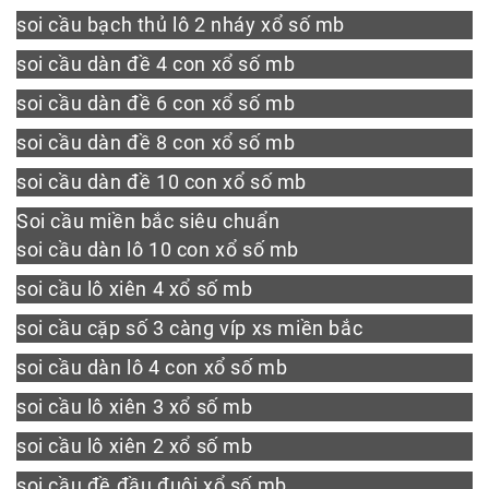
soi cầu bạch thủ lô 2 nháy xổ số mb
soi cầu dàn đề 4 con xổ số mb
soi cầu dàn đề 6 con xổ số mb
soi cầu dàn đề 8 con xổ số mb
soi cầu dàn đề 10 con xổ số mb
Soi cầu miền bắc siêu chuẩn
soi cầu dàn lô 10 con xổ số mb
soi cầu lô xiên 4 xổ số mb
soi cầu cặp số 3 càng víp xs miền bắc
soi cầu dàn lô 4 con xổ số mb
soi cầu lô xiên 3 xổ số mb
soi cầu lô xiên 2 xổ số mb
soi cầu đề đầu đuôi xổ số mb