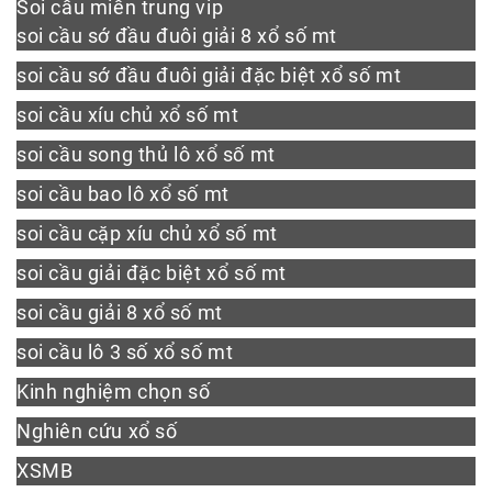
Soi cầu miền trung vip
soi cầu sớ đầu đuôi giải 8 xổ số mt
soi cầu sớ đầu đuôi giải đặc biệt xổ số mt
soi cầu xíu chủ xổ số mt
soi cầu song thủ lô xổ số mt
soi cầu bao lô xổ số mt
soi cầu cặp xíu chủ xổ số mt
soi cầu giải đặc biệt xổ số mt
soi cầu giải 8 xổ số mt
soi cầu lô 3 số xổ số mt
Kinh nghiệm chọn số
Nghiên cứu xổ số
XSMB