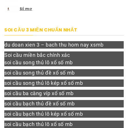
Sổ mơ
SOI CẦU 3 MIỀN CHUẨN NHẤT
du doan xien 3 – bach thu hom nay xsmb
Soi cầu miền bắc chính xác
soi cầu song thủ lô xổ số mb
soi cầu song thủ đề xổ số mb
soi cầu song thủ lô kép xổ số mb
soi cầu ba càng víp xổ số mb
soi cầu bạch thủ đề xổ số mb
soi cầu bạch thủ lô kép xổ số mb
soi cầu bạch thủ lô xổ số mb