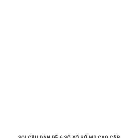
SOI CẦU DÀN ĐỀ 6 SỐ XỔ SỐ MB CAO CẤP