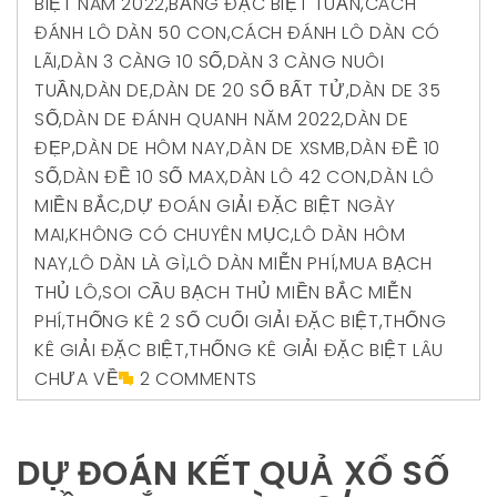
BIỆT NĂM 2022
,
BẢNG ĐẶC BIỆT TUẦN
,
CÁCH
ĐÁNH LÔ DÀN 50 CON
,
CÁCH ĐÁNH LÔ DÀN CÓ
LÃI
,
DÀN 3 CÀNG 10 SỐ
,
DÀN 3 CÀNG NUÔI
TUẦN
,
DÀN DE
,
DÀN DE 20 SỐ BẤT TỬ
,
DÀN DE 35
SỐ
,
DÀN DE ĐÁNH QUANH NĂM 2022
,
DÀN DE
ĐẸP
,
DÀN DE HÔM NAY
,
DÀN DE XSMB
,
DÀN ĐỀ 10
SỐ
,
DÀN ĐỀ 10 SỐ MAX
,
DÀN LÔ 42 CON
,
DÀN LÔ
MIỀN BẮC
,
DỰ ĐOÁN GIẢI ĐẶC BIỆT NGÀY
MAI
,
KHÔNG CÓ CHUYÊN MỤC
,
LÔ DÀN HÔM
NAY
,
LÔ DÀN LÀ GÌ
,
LÔ DÀN MIỄN PHÍ
,
MUA BẠCH
THỦ LÔ
,
SOI CẦU BẠCH THỦ MIỀN BẮC MIỄN
PHÍ
,
THỐNG KÊ 2 SỐ CUỐI GIẢI ĐẶC BIỆT
,
THỐNG
KÊ GIẢI ĐẶC BIỆT
,
THỐNG KÊ GIẢI ĐẶC BIỆT LÂU
CHƯA VỀ
2 COMMENTS
DỰ ĐOÁN KẾT QUẢ XỔ SỐ