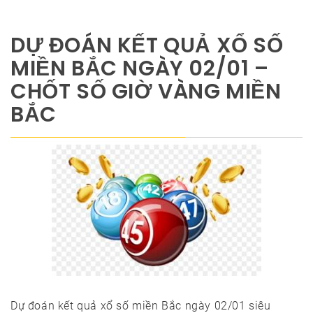
DỰ ĐOÁN KẾT QUẢ XỔ SỐ
MIỀN BẮC NGÀY 02/01 –
CHỐT SỐ GIỜ VÀNG MIỀN
BẮC
Dự đoán kết quả xổ số miền Bắc ngày 02/01 siêu