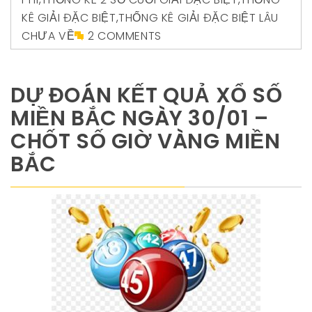
KÊ GIẢI ĐẶC BIỆT
,
THỐNG KÊ GIẢI ĐẶC BIỆT LÂU
CHƯA VỀ
2 COMMENTS
DỰ ĐOÁN KẾT QUẢ XỔ SỐ
MIỀN BẮC NGÀY 30/01 –
CHỐT SỐ GIỜ VÀNG MIỀN
BẮC