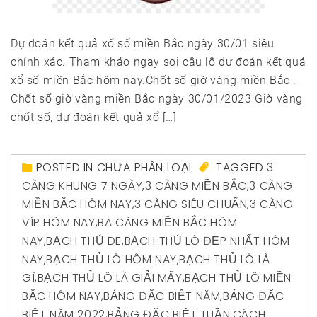
Dự đoán kết quả xổ số miền Bắc ngày 30/01 siêu
chính xác. Tham khảo ngay soi cầu lô dự đoán kết quả
xổ số miền Bắc hôm nay.Chốt số giờ vàng miền Bắc .
Chốt số giờ vàng miền Bắc ngày 30/01/2023 Giờ vàng
chốt số, dự đoán kết quả xổ […]
POSTED IN CHƯA PHÂN LOẠI
TAGGED
3
CÀNG KHUNG 7 NGÀY
,
3 CÀNG MIỀN BẮC
,
3 CÀNG
MIỀN BẮC HÔM NAY
,
3 CÀNG SIÊU CHUẨN
,
3 CÀNG
VÍP HÔM NAY
,
BA CÀNG MIỀN BẮC HÔM
NAY
,
BẠCH THỦ DE
,
BẠCH THỦ LÔ ĐẸP NHẤT HÔM
NAY
,
BẠCH THỦ LÔ HÔM NAY
,
BẠCH THỦ LÔ LÀ
GÌ
,
BẠCH THỦ LÔ LÀ GIẢI MẤY
,
BẠCH THỦ LÔ MIỀN
BẮC HÔM NAY
,
BẢNG ĐẶC BIỆT NĂM
,
BẢNG ĐẶC
BIỆT NĂM 2022
,
BẢNG ĐẶC BIỆT TUẦN
,
CÁCH