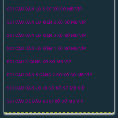
SOI CẦU DÀN LÔ 8 SỐ XỔ SỐ MB VÍP
SOI CẦU DÀN LÔ XIÊN 2 XỔ SỐ MB VÍP
SOI CẦU DÀN LÔ XIÊN 3 XỔ SỐ MB VÍP
SOI CẦU DÀN LÔ XIÊN 4 XỔ SỐ MB VÍP
SOI CẦU 3 CÀNG XỔ SỐ MB VÍP
SOI CẦU DÀN 3 CÀNG 2 SỐ XỔ SỐ MB VÍP
SOI CẦU DÀN LÔ 10 SỐ XỔ SỐ MB VÍP
SOI CẦU ĐỀ ĐẦU ĐUÔI XỔ SỐ MB VÍP