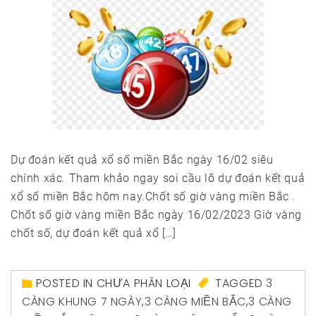
Dự đoán kết quả xổ số miền Bắc ngày 16/02 siêu
chính xác. Tham khảo ngay soi cầu lô dự đoán kết quả
xổ số miền Bắc hôm nay.Chốt số giờ vàng miền Bắc .
Chốt số giờ vàng miền Bắc ngày 16/02/2023 Giờ vàng
chốt số, dự đoán kết quả xổ […]
POSTED IN CHƯA PHÂN LOẠI
TAGGED
3
CÀNG KHUNG 7 NGÀY
,
3 CÀNG MIỀN BẮC
,
3 CÀNG