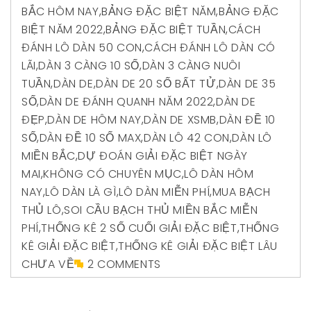
BẮC HÔM NAY
,
BẢNG ĐẶC BIỆT NĂM
,
BẢNG ĐẶC
BIỆT NĂM 2022
,
BẢNG ĐẶC BIỆT TUẦN
,
CÁCH
ĐÁNH LÔ DÀN 50 CON
,
CÁCH ĐÁNH LÔ DÀN CÓ
LÃI
,
DÀN 3 CÀNG 10 SỐ
,
DÀN 3 CÀNG NUÔI
TUẦN
,
DÀN DE
,
DÀN DE 20 SỐ BẤT TỬ
,
DÀN DE 35
SỐ
,
DÀN DE ĐÁNH QUANH NĂM 2022
,
DÀN DE
ĐẸP
,
DÀN DE HÔM NAY
,
DÀN DE XSMB
,
DÀN ĐỀ 10
SỐ
,
DÀN ĐỀ 10 SỐ MAX
,
DÀN LÔ 42 CON
,
DÀN LÔ
MIỀN BẮC
,
DỰ ĐOÁN GIẢI ĐẶC BIỆT NGÀY
MAI
,
KHÔNG CÓ CHUYÊN MỤC
,
LÔ DÀN HÔM
NAY
,
LÔ DÀN LÀ GÌ
,
LÔ DÀN MIỄN PHÍ
,
MUA BẠCH
THỦ LÔ
,
SOI CẦU BẠCH THỦ MIỀN BẮC MIỄN
PHÍ
,
THỐNG KÊ 2 SỐ CUỐI GIẢI ĐẶC BIỆT
,
THỐNG
KÊ GIẢI ĐẶC BIỆT
,
THỐNG KÊ GIẢI ĐẶC BIỆT LÂU
CHƯA VỀ
2 COMMENTS