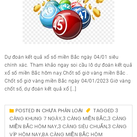
Dự đoán kết quả xổ số miền Bắc ngày 04/01 siêu
chính xác. Tham khảo ngay soi cầu lô dự đoán kết quả
xổ số miền Bắc hôm nay.Chốt số giờ vàng miền Bắc .
Chốt số giờ vàng miền Bắc ngày 04/01/2023 Giờ vàng
chốt số, dự đoán kết quả xổ […]
POSTED IN CHƯA PHÂN LOẠI
TAGGED
3
CÀNG KHUNG 7 NGÀY
,
3 CÀNG MIỀN BẮC
,
3 CÀNG
MIỀN BẮC HÔM NAY
,
3 CÀNG SIÊU CHUẨN
,
3 CÀNG
VÍP HÔM NAY
,
BA CÀNG MIỀN BẮC HÔM