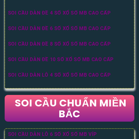
SOI CẦU DÀN ĐỀ 4 SỐ XỔ SỐ MB CAO CẤP
SOI CẦU DÀN ĐỀ 6 SỐ XỔ SỐ MB CAO CẤP
SOI CẦU DÀN ĐỀ 8 SỐ XỔ SỐ MB CAO CẤP
SOI CẦU DÀN ĐỀ 10 SỐ XỔ SỐ MB CAO CẤP
SOI CẦU DÀN LÔ 4 SỐ XỔ SỐ MB CAO CẤP
SOI CẦU CHUẨN MIỀN
BẮC
SOI CẦU DÀN LÔ 6 SỐ XỔ SỐ MB VÍP