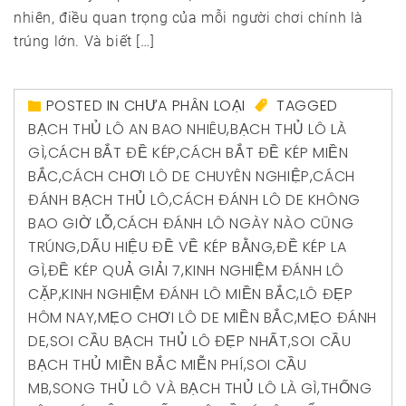
nhiên, điều quan trọng của mỗi người chơi chính là
trúng lớn. Và biết […]
POSTED IN CHƯA PHÂN LOẠI
TAGGED
BẠCH THỦ LÔ AN BAO NHIÊU
,
BẠCH THỦ LÔ LÀ
GÌ
,
CÁCH BẮT ĐỀ KÉP
,
CÁCH BẮT ĐỀ KÉP MIỀN
BẮC
,
CÁCH CHƠI LÔ DE CHUYÊN NGHIỆP
,
CÁCH
ĐÁNH BẠCH THỦ LÔ
,
CÁCH ĐÁNH LÔ DE KHÔNG
BAO GIỜ LỖ
,
CÁCH ĐÁNH LÔ NGÀY NÀO CŨNG
TRÚNG
,
DẤU HIỆU ĐỀ VỀ KÉP BẰNG
,
ĐỀ KÉP LA
GÌ
,
ĐỀ KÉP QUẢ GIẢI 7
,
KINH NGHIỆM ĐÁNH LÔ
CẶP
,
KINH NGHIỆM ĐÁNH LÔ MIỀN BẮC
,
LÔ ĐẸP
HÔM NAY
,
MẸO CHƠI LÔ DE MIỀN BẮC
,
MẸO ĐÁNH
DE
,
SOI CẦU BẠCH THỦ LÔ ĐẸP NHẤT
,
SOI CẦU
BẠCH THỦ MIỀN BẮC MIỄN PHÍ
,
SOI CẦU
MB
,
SONG THỦ LÔ VÀ BẠCH THỦ LÔ LÀ GÌ
,
THỐNG