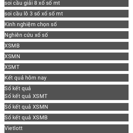
soi cầu giải 8 xổ số mt
soi cầu lô 3 số xổ số mt
Kinh nghiệm chọn số
Nghiên cứu xổ số
XSMB
XSMN
XSMT
Kết quả hôm nay
Sổ kết quả
Sổ kết quả XSMT
Sổ kết quả XSMN
Sổ kết quả XSMB
Vietlott