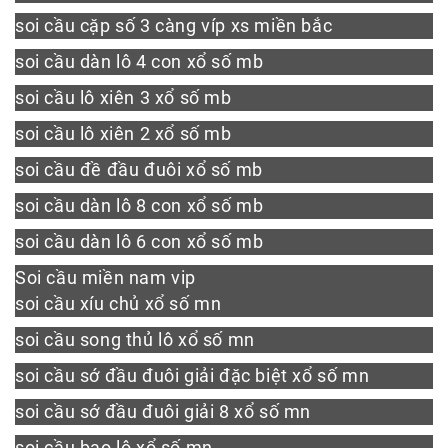
soi cầu cặp số 3 càng víp xs miền bắc
soi cầu dàn lô 4 con xổ số mb
soi cầu lô xiên 3 xổ số mb
soi cầu lô xiên 2 xổ số mb
soi cầu đề đầu đuôi xổ số mb
soi cầu dàn lô 8 con xổ số mb
soi cầu dàn lô 6 con xổ số mb
Soi cầu miền nam vip
soi cầu xíu chủ xổ số mn
soi cầu song thủ lô xổ số mn
soi cầu sớ đầu đuôi giải đặc biệt xổ số mn
soi cầu sớ đầu đuôi giải 8 xổ số mn
soi cầu bao lô xổ số mn