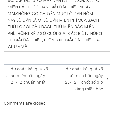
SỐ
,
DÀN ĐỀ 10 SỐ MAX
,
DÀN LÔ 42 CON
,
DÀN LÔ
MIỀN BẮC
,
DỰ ĐOÁN GIẢI ĐẶC BIỆT NGÀY
MAI
,
KHÔNG CÓ CHUYÊN MỤC
,
LÔ DÀN HÔM
NAY
,
LÔ DÀN LÀ GÌ
,
LÔ DÀN MIỄN PHÍ
,
MUA BẠCH
THỦ LÔ
,
SOI CẦU BẠCH THỦ MIỀN BẮC MIỄN
PHÍ
,
THỐNG KÊ 2 SỐ CUỐI GIẢI ĐẶC BIỆT
,
THỐNG
KÊ GIẢI ĐẶC BIỆT
,
THỐNG KÊ GIẢI ĐẶC BIỆT LÂU
CHƯA VỀ
Điều
dự đoán kết quả xổ
dự đoán kết quả xổ
hướng
số miền bắc ngày
số miền bắc ngày
bài
21/12 chuẩn nhất
26/12 – chốt số giờ
vàng miền bắc
viết
Comments are closed.