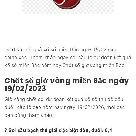
Dự đoán kết quả
xổ số miền Bắc
ngày 19/02 siêu
chính xác. Tham khảo ngay soi cầu lô dự đoán kết quả
xổ số miền Bắc hôm nay.Chốt số giờ vàng miền Bắc .
Chốt số giờ vàng miền Bắc ngày
19/02/202
3
Giờ vàng chốt số, dự đoán kết quả xổ số thủ đô đầu
đuôi, cặp lô đẹp hôm nay ngày 19/02/2026, mời các
bạn cùng tham khảo.
? Soi cầu bạch thủ giải đặc biệt đầu, đuôi: 6,4