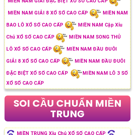
MIỀN NAM GIẢI ĐẶC BIỆT XỔ SỐ CAO CẤP
MIỀN NAM GIẢI 8 XỔ SỐ CAO CẤP
MIỀN NAM
BAO LÔ XỔ SỐ CAO CẤP
MIỀN NAM Cặp Xỉu
Chủ XỔ SỐ CAO CẤP
MIỀN NAM SONG THỦ
LÔ XỔ SỐ CAO CẤP
MIỀN NAM ĐẦU ĐUÔI
GIẢI 8 XỔ SỐ CAO CẤP
MIỀN NAM ĐẦU ĐUÔI
ĐẶC BIỆT XỔ SỐ CAO CẤP
MIỀN NAM LÔ 3 SỐ
XỔ SỐ CAO CẤP
SOI CẦU CHUẨN MIỀN
TRUNG
MIỀN TRUNG Xỉu Chủ XỔ SỐ CAO CẤP