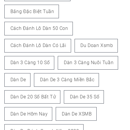
Bảng Đặc Biệt Tuần
Cách Đánh Lô Dàn 50 Con
Cách Đánh Lô Dàn Có Lãi
Du Doan Xsmb
Dàn 3 Càng 10 Số
Dàn 3 Càng Nuôi Tuần
Dàn De
Dàn De 3 Càng Miền Bắc
Dàn De 20 Số Bất Tử
Dàn De 35 Số
Dàn De Hôm Nay
Dàn De XSMB