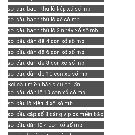
soi cầu bạch thủ lô kép xổ số mb
soi cầu bạch thủ lô xổ số mb
soi cầu bạch thủ lô 2 nháy xổ số mb
soi cầu dàn đề 4 con xổ số mb
soi cầu dàn đề 6 con xổ số mb
soi cầu dàn đề 8 con xổ số mb
soi cầu dàn đề 10 con xổ số mb
Soi cầu miền bắc siêu chuẩn
soi cầu dàn lô 10 con xổ số mb
soi cầu lô xiên 4 xổ số mb
soi cầu cặp số 3 càng víp xs miền bắc
soi cầu dàn lô 4 con xổ số mb