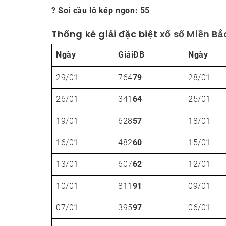
? Soi cầu lô kép ngon: 55
Thống kê giải đặc biệt
xổ số Miền Bắ
Ngày
GiảiĐB
Ngày
29/01
764
79
28/01
26/01
341
64
25/01
19/01
628
57
18/01
16/01
482
60
15/01
13/01
607
62
12/01
10/01
811
91
09/01
07/01
395
97
06/01