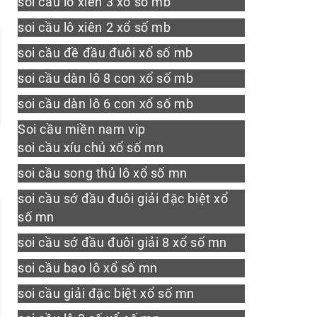
soi cầu lô xiên 3 xổ số mb
soi cầu lô xiên 2 xổ số mb
soi cầu đề đầu đuôi xổ số mb
soi cầu dàn lô 8 con xổ số mb
soi cầu dàn lô 6 con xổ số mb
Soi cầu miền nam vip
soi cầu xíu chủ xổ số mn
soi cầu song thủ lô xổ số mn
soi cầu sớ đầu đuôi giải đặc biệt xổ
số mn
soi cầu sớ đầu đuôi giải 8 xổ số mn
soi cầu bao lô xổ số mn
soi cầu giải đặc biệt xổ số mn