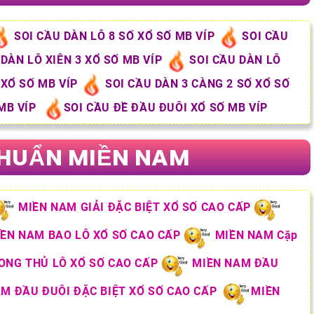
SOI CẦU DÀN LÔ 8 SỐ XỔ SỐ MB VÍP
SOI CẦU
 DÀN LÔ XIÊN 3 XỔ SỐ MB VÍP
SOI CẦU DÀN LÔ
 XỔ SỐ MB VÍP
SOI CẦU DÀN 3 CÀNG 2 SỐ XỔ SỐ
MB VÍP
SOI CẦU ĐỀ ĐẦU ĐUÔI XỔ SỐ MB VÍP
CHUẨN MIỀN NAM
MIỀN NAM GIẢI ĐẶC BIỆT XỔ SỐ CAO CẤP
ỀN NAM BAO LÔ XỔ SỐ CAO CẤP
MIỀN NAM Cặp
ONG THỦ LÔ XỔ SỐ CAO CẤP
MIỀN NAM ĐẦU
M ĐẦU ĐUÔI ĐẶC BIỆT XỔ SỐ CAO CẤP
MIỀN