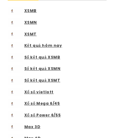
XSMB
XSMN
XSMT
Kết quả hôm nay
Sổ kết quả XSMB
Sổ kết quả XSMN
Sổ kết quả XSMT
Xổ số vietlott
Xổ số Mega 6/45
Xổ số Power 6/55
Max 3D