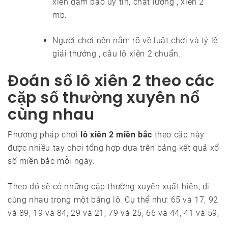
xiên đảm bảo uy tín, chất lượng , xiên 2
mb.
Người chơi nên nắm rõ về luật chơi và tỷ lệ
giải thưởng , cầu lô xiên 2 chuẩn.
Đoán số lô xiên 2 theo các
cặp số thường xuyên nổ
cùng nhau
Phương pháp chơi
lô xiên 2 miền bắc
theo cặp này
được nhiều tay chơi tổng hợp dựa trên bảng kết quả xổ
số miền bắc mỗi ngày.
Theo đó sẽ có những cặp thường xuyên xuất hiện, đi
cùng nhau trong một bảng lô. Cụ thể như: 65 và 17, 92
và 89, 19 và 84, 29 và 21, 79 và 25, 66 và 44, 41 và 59,
…