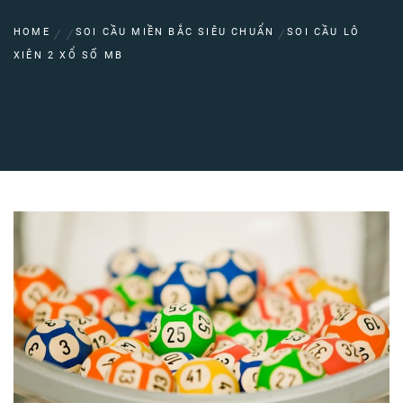
HOME
SOI CẦU MIỀN BẮC SIÊU CHUẨN
SOI CẦU LÔ
XIÊN 2 XỔ SỐ MB