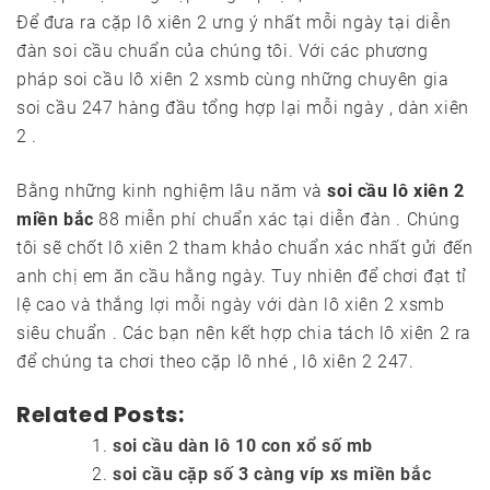
Để đưa ra cặp lô xiên 2 ưng ý nhất mỗi ngày tại diễn
đàn soi cầu chuẩn của chúng tôi. Với các phương
pháp soi cầu lô xiên 2 xsmb cùng những chuyên gia
soi cầu 247 hàng đầu tổng hợp lại mỗi ngày , dàn xiên
2 .
Bằng những kinh nghiệm lâu năm và
soi cầu lô xiên 2
miền bắc
88 miễn phí chuẩn xác tại diễn đàn . Chúng
tôi sẽ chốt lô xiên 2 tham khảo chuẩn xác nhất gửi đến
anh chị em ăn cầu hằng ngày. Tuy nhiên để chơi đạt tỉ
lệ cao và thắng lợi mỗi ngày với dàn lô xiên 2 xsmb
siêu chuẩn . Các bạn nên kết hợp chia tách lô xiên 2 ra
để chúng ta chơi theo cặp lô nhé , lô xiên 2 247.
Related Posts:
soi cầu dàn lô 10 con xổ số mb
soi cầu cặp số 3 càng víp xs miền bắc