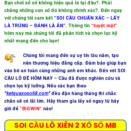
Bạn chơi xổ số không hiệu quả là tại đâu?. Phải
chăng những con số đó không chính xác?. Đến ngay
với chúng tôi cam kết
“SOI CẦU CHUẨN XÁC – LẤY
LÀ TRÚNG – ĐÁNH LÀ ĂN”
. Thông tin
“tuyệt mật”
hôm nay mà chúng tôi đã phân tích và chọn lọc kỹ
nhất mang đến cho bạn!
Chúng tôi mang đến sự uy tín lâu năm, tạo
nên thương hiệu đẳng cấp. Đảm bảo giúp bạn
vào bờ an toàn cùng những anh em khác. Đến với SOI
CẦU LÔ ĐỀ HÔM NAY – Cầu đã được nghiên cứu và
chọn lọc kỹ lưỡng. Nếu các bạn theo
“
ketquaxoso68.com
“
đều đặn hàng tháng thì chắc
chắn sẽ có lãi lớn. Hãy tham gia lấy số ngay từ bây
giờ để
“BIGWIN”
nào!
SOI CẦU LÔ XIÊN 2 XỔ SỐ MB