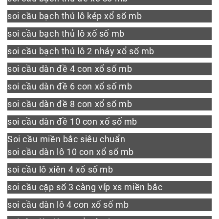
soi cầu bạch thủ lô kép xổ số mb
soi cầu bạch thủ lô xổ số mb
soi cầu bạch thủ lô 2 nháy xổ số mb
soi cầu dàn đề 4 con xổ số mb
soi cầu dàn đề 6 con xổ số mb
soi cầu dàn đề 8 con xổ số mb
soi cầu dàn đề 10 con xổ số mb
Soi cầu miền bắc siêu chuẩn
soi cầu dàn lô 10 con xổ số mb
soi cầu lô xiên 4 xổ số mb
soi cầu cặp số 3 càng víp xs miền bắc
soi cầu dàn lô 4 con xổ số mb