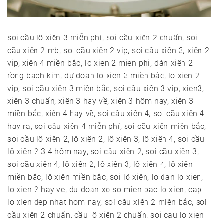
soi cầu lô xiên 3 miễn phí, soi cầu xiên 2 chuẩn, soi
cầu xiên 2 mb, soi cầu xiên 2 vip, soi cầu xiên 3, xiên 2
vip, xiên 4 miền bắc, lo xien 2 mien phi, dàn xiên 2
rồng bạch kim, dự đoán lô xiên 3 miền bắc, lô xiên 2
vip, soi cầu xiên 3 miền bắc, soi cầu xiên 3 vip, xien3,
xiên 3 chuẩn, xiên 3 hay về, xiên 3 hôm nay, xiên 3
miền bắc, xiên 4 hay về, soi cầu xiên 4, soi cầu xiên 4
hay ra, soi cầu xiên 4 miễn phí, soi cầu xiên miền bắc,
soi cầu lô xiên 2, lô xiên 2, lô xiên 3, lô xiên 4, soi cầu
lô xiên 2 3 4 hôm nay, soi cầu xiên 2, soi cầu xiên 3,
soi cầu xiên 4, lô xiên 2, lô xiên 3, lô xiên 4, lô xiên
miền bắc, lô xiên miền bắc, soi lô xiên, lo dan lo xien,
lo xien 2 hay ve, du doan xo so mien bac lo xien, cap
lo xien dep nhat hom nay, soi cầu xiên 2 miền bắc, soi
cầu xiên 2 chuẩn, cầu lô xiên 2 chuẩn, soi cau lo xien