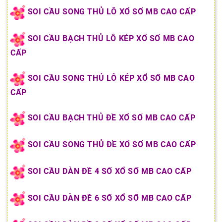
SOI CẦU SONG THỦ LÔ XỔ SỐ MB CAO CẤP
SOI CẦU BẠCH THỦ LÔ KÉP XỔ SỐ MB CAO
CẤP
SOI CẦU SONG THỦ LÔ KÉP XỔ SỐ MB CAO
CẤP
SOI CẦU BẠCH THỦ ĐỀ XỔ SỐ MB CAO CẤP
SOI CẦU SONG THỦ ĐỀ XỔ SỐ MB CAO CẤP
SOI CẦU DÀN ĐỀ 4 SỐ XỔ SỐ MB CAO CẤP
SOI CẦU DÀN ĐỀ 6 SỐ XỔ SỐ MB CAO CẤP