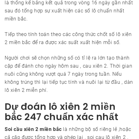
là thống kế bảng kết quả trong vòng 16 ngày gần nhất
sau đó tổng hợp sự xuất hiện các số lô chuẩn nhất
miền bắc.
Tiếp theo tính toán theo các công thức chốt số lô xiên
2 miền bắc để ra được xác suất xuất hiện mỗi số.
Người chơi sẽ chọn những số có tỉ lệ ra lớn tạo thành
cặp để đánh cho ngày hôm sau , cau xiên 2. Thời gian
nuôi cũng không vượt quá 7 ngày trong tuần. Nếu
không trúng thì lại tiếp tục tính và nuôi lại từ đầu , dàn
lô xiên 2 miễn phí.
Dự đoán lô xiên 2 miền
bắc 247 chuẩn xác nhất
Soi cầu xiên 2 miền bắc
là những bộ số riêng lẻ ,hoặc
cả cặp được tổng hợp và ghép lại , soi cau lô xiên 2 .