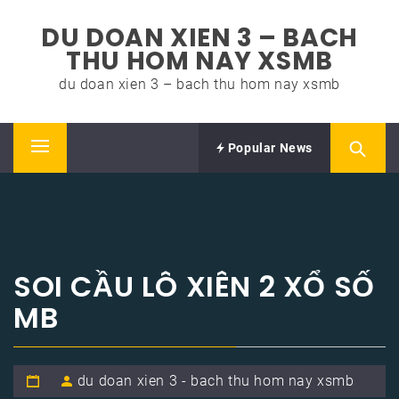
Skip
DU DOAN XIEN 3 – BACH
to
THU HOM NAY XSMB
content
du doan xien 3 – bach thu hom nay xsmb
Popular News
Primary
Menu
SOI CẦU LÔ XIÊN 2 XỔ SỐ
MB
du doan xien 3 - bach thu hom nay xsmb