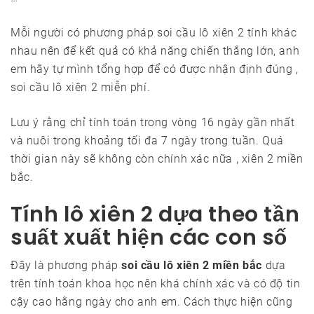
Mỗi người có phương pháp soi cầu lô xiên 2 tính khác
nhau nên để kết quả có khả năng chiến thắng lớn, anh
em hãy tự mình tổng hợp để có được nhận định đúng ,
soi cầu lô xiên 2 miễn phí.
Lưu ý rằng chỉ tính toán trong vòng 16 ngày gần nhất
và nuôi trong khoảng tối đa 7 ngày trong tuần. Quá
thời gian này sẽ không còn chính xác nữa , xiên 2 miền
bắc.
Tính lô xiên 2 dựa theo tần
suất xuất hiện các con số
Đây là phương pháp
soi cầu lô xiên 2 miền bắc
dựa
trên tính toán khoa học nên khá chính xác và có độ tin
cậy cao hằng ngày cho anh em. Cách thực hiện cũng