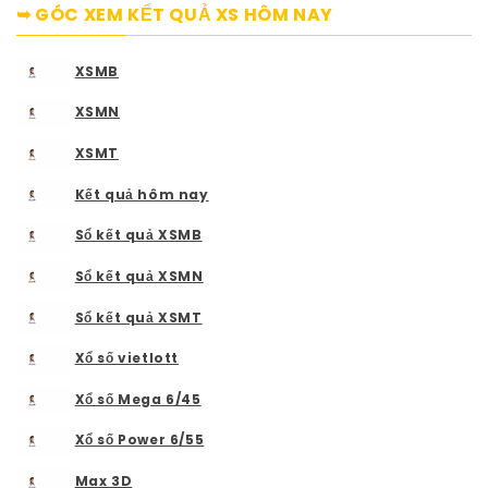
➥ GÓC XEM KẾT QUẢ XS HÔM NAY
XSMB
XSMN
XSMT
Kết quả hôm nay
Sổ kết quả XSMB
Sổ kết quả XSMN
Sổ kết quả XSMT
Xổ số vietlott
Xổ số Mega 6/45
Xổ số Power 6/55
Max 3D