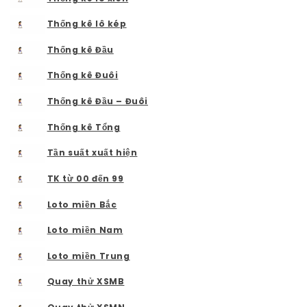
Thống kê lô kép
Thống kê Đầu
Thống kê Đuôi
Thống kê Đầu – Đuôi
Thống kê Tổng
Tần suất xuất hiện
TK từ 00 đến 99
Loto miền Bắc
Loto miền Nam
Loto miền Trung
Quay thử XSMB