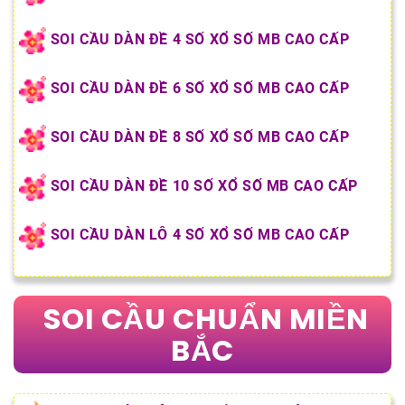
SOI CẦU DÀN ĐỀ 4 SỐ XỔ SỐ MB CAO CẤP
SOI CẦU DÀN ĐỀ 6 SỐ XỔ SỐ MB CAO CẤP
SOI CẦU DÀN ĐỀ 8 SỐ XỔ SỐ MB CAO CẤP
SOI CẦU DÀN ĐỀ 10 SỐ XỔ SỐ MB CAO CẤP
SOI CẦU DÀN LÔ 4 SỐ XỔ SỐ MB CAO CẤP
SOI CẦU CHUẨN MIỀN
BẮC