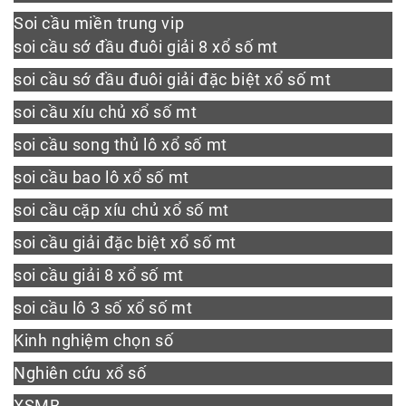
Soi cầu miền trung vip
soi cầu sớ đầu đuôi giải 8 xổ số mt
soi cầu sớ đầu đuôi giải đặc biệt xổ số mt
soi cầu xíu chủ xổ số mt
soi cầu song thủ lô xổ số mt
soi cầu bao lô xổ số mt
soi cầu cặp xíu chủ xổ số mt
soi cầu giải đặc biệt xổ số mt
soi cầu giải 8 xổ số mt
soi cầu lô 3 số xổ số mt
Kinh nghiệm chọn số
Nghiên cứu xổ số
XSMB