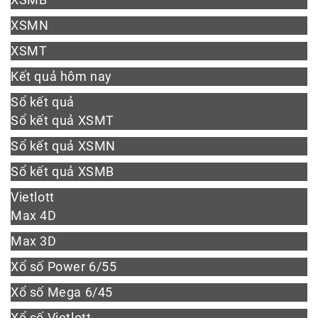
XSMN
XSMT
Kết quả hôm nay
Sổ kết quả
Sổ kết quả XSMT
Sổ kết quả XSMN
Sổ kết quả XSMB
Vietlott
Max 4D
Max 3D
Xổ số Power 6/55
Xổ số Mega 6/45
Xổ số Vietlott