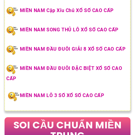
MIỀN NAM Cặp Xỉu Chủ XỔ SỐ CAO CẤP
MIỀN NAM SONG THỦ LÔ XỔ SỐ CAO CẤP
MIỀN NAM ĐẦU ĐUÔI GIẢI 8 XỔ SỐ CAO CẤP
MIỀN NAM ĐẦU ĐUÔI ĐẶC BIỆT XỔ SỐ CAO
CẤP
MIỀN NAM LÔ 3 SỐ XỔ SỐ CAO CẤP
SOI CẦU CHUẨN MIỀN