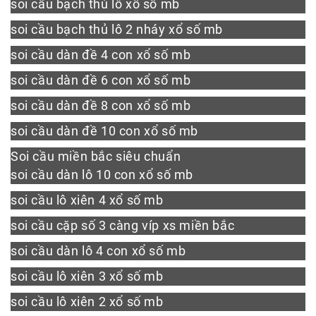
soi cầu bạch thủ lô xổ số mb
soi cầu bạch thủ lô 2 nháy xổ số mb
soi cầu dàn đề 4 con xổ số mb
soi cầu dàn đề 6 con xổ số mb
soi cầu dàn đề 8 con xổ số mb
soi cầu dàn đề 10 con xổ số mb
Soi cầu miền bắc siêu chuẩn
soi cầu dàn lô 10 con xổ số mb
soi cầu lô xiên 4 xổ số mb
soi cầu cặp số 3 càng víp xs miền bắc
soi cầu dàn lô 4 con xổ số mb
soi cầu lô xiên 3 xổ số mb
soi cầu lô xiên 2 xổ số mb