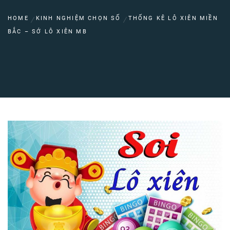
HOME
KINH NGHIỆM CHỌN SỐ
THỐNG KÊ LÔ XIÊN MIỀN
BẮC – SỚ LÔ XIÊN MB