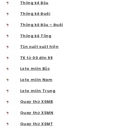
Thống kê Đầu
Thống kê Đuôi
Thống kê Đầu – Đuôi
Thống kê Tổng
Tần suất xuất hiện
TK từ 00 đến 99
Loto miền Bắc
Loto miền Nam
Loto miền Trung
Quay thử XSMB
Quay thử XSMN
Quay thử XSMT