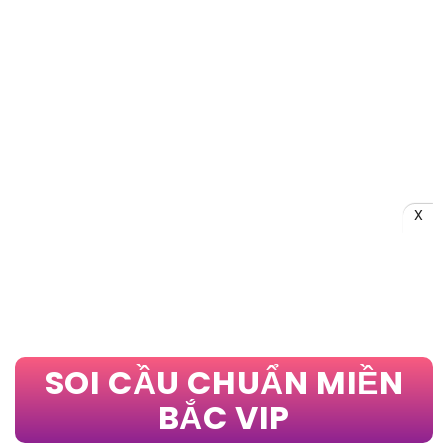
SOI CẦU CHUẨN MIỀN
BẮC VIP