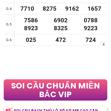
SOI CẦU CHUẨN MIỀN
BẮC VIP
SOI CẦU BẠCH THỦ LÔ XỔ SỐ MB CAO CẤP