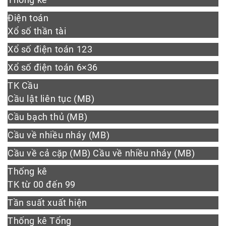
Điện toán
Xổ số thần tài
Xổ số điện toán 123
Xổ số điện toán 6×36
TK Cầu
Cầu lật liên tục (MB)
Cầu bạch thủ (MB)
Cầu về nhiều nháy (MB)
Cầu về cả cặp (MB) Cầu về nhiều nháy (MB)
Thống kê
TK từ 00 đến 99
Tần suất xuất hiện
Thống kê Tổng