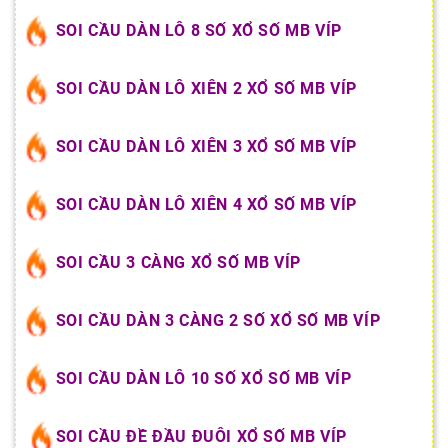
SOI CẦU DÀN LÔ 8 SỐ XỔ SỐ MB VÍP
SOI CẦU DÀN LÔ XIÊN 2 XỔ SỐ MB VÍP
SOI CẦU DÀN LÔ XIÊN 3 XỔ SỐ MB VÍP
SOI CẦU DÀN LÔ XIÊN 4 XỔ SỐ MB VÍP
SOI CẦU 3 CÀNG XỔ SỐ MB VÍP
SOI CẦU DÀN 3 CÀNG 2 SỐ XỔ SỐ MB VÍP
SOI CẦU DÀN LÔ 10 SỐ XỔ SỐ MB VÍP
SOI CẦU ĐỀ ĐẦU ĐUÔI XỔ SỐ MB VÍP