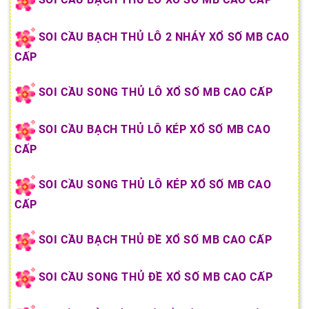
SOI CẦU BẠCH THỦ LÔ 2 NHÁY XỔ SỐ MB CAO
CẤP
SOI CẦU SONG THỦ LÔ XỔ SỐ MB CAO CẤP
SOI CẦU BẠCH THỦ LÔ KÉP XỔ SỐ MB CAO
CẤP
SOI CẦU SONG THỦ LÔ KÉP XỔ SỐ MB CAO
CẤP
SOI CẦU BẠCH THỦ ĐỀ XỔ SỐ MB CAO CẤP
SOI CẦU SONG THỦ ĐỀ XỔ SỐ MB CAO CẤP