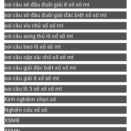
soi cầu sớ đầu đuôi giải 8 xổ số mt
soi cầu sớ đầu đuôi giải đặc biệt xổ số mt
soi cầu xíu chủ xổ số mt
soi cầu song thủ lô xổ số mt
soi cầu bao lô xổ số mt
soi cầu cặp xíu chủ xổ số mt
soi cầu giải đặc biệt xổ số mt
soi cầu giải 8 xổ số mt
soi cầu lô 3 số xổ số mt
Kinh nghiệm chọn số
Nghiên cứu xổ số
XSMB
XSMN