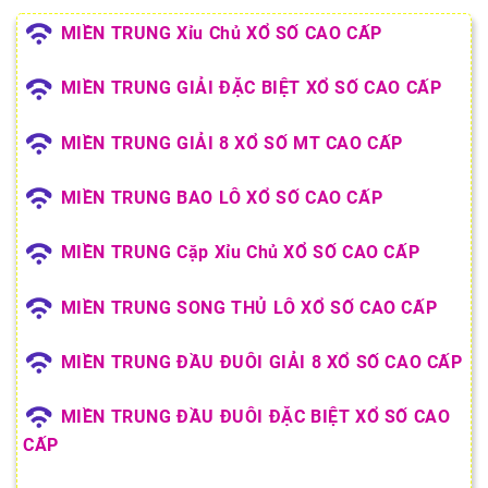
MIỀN TRUNG Xỉu Chủ XỔ SỐ CAO CẤP
MIỀN TRUNG GIẢI ĐẶC BIỆT XỔ SỐ CAO CẤP
MIỀN TRUNG GIẢI 8 XỔ SỐ MT CAO CẤP
MIỀN TRUNG BAO LÔ XỔ SỐ CAO CẤP
MIỀN TRUNG Cặp Xỉu Chủ XỔ SỐ CAO CẤP
MIỀN TRUNG SONG THỦ LÔ XỔ SỐ CAO CẤP
MIỀN TRUNG ĐẦU ĐUÔI GIẢI 8 XỔ SỐ CAO CẤP
MIỀN TRUNG ĐẦU ĐUÔI ĐẶC BIỆT XỔ SỐ CAO
CẤP