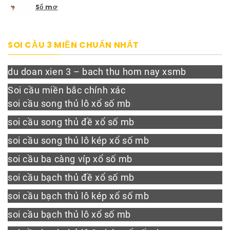
Sổ mơ
SOI CẦU 3 MIỀN CHUẨN NHẤT
du doan xien 3 – bach thu hom nay xsmb
Soi cầu miền bắc chính xác
soi cầu song thủ lô xổ số mb
soi cầu song thủ đề xổ số mb
soi cầu song thủ lô kép xổ số mb
soi cầu ba càng víp xổ số mb
soi cầu bạch thủ đề xổ số mb
soi cầu bạch thủ lô kép xổ số mb
soi cầu bạch thủ lô xổ số mb