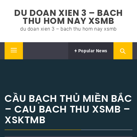
Skip
DU DOAN XIEN 3 – BACH
to
THU HOM NAY XSMB
content
du doan xien 3 – bach thu hom nay xsmb
Popular News
Primary
Menu
CẦU BẠCH THỦ MIỀN BẮC
– CAU BACH THU XSMB –
XSKTMB