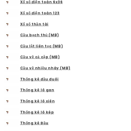
Xổ số điện toán 6x36
Xổ số điện toán 123
Xổ số thần tài
Cầu bạch thủ (MB)
Cầu lật liên tục (MB)
Cầu về cả cặp (MB)
Cầu về nhiều nháy (MB)
Thống kê đầu đuôi
Thống kê lô gan
Thống kê lô xiên
Thống kê lô kép
Thống kê Đầu