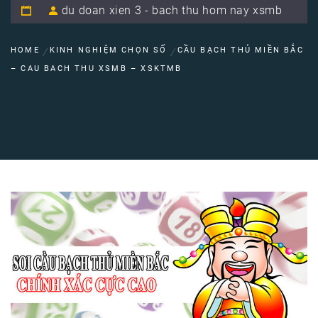
du doan xien 3 - bach thu hom nay xsmb
HOME
KINH NGHIỆM CHỌN SỐ
CẦU BẠCH THỦ MIỀN BẮC
– CAU BACH THU XSMB – XSKTMB