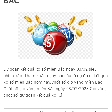
BẮC
Dự đoán kết quả xổ số miền Bắc ngày 03/02 siêu
chính xác. Tham khảo ngay soi cầu lô dự đoán kết quả
xổ số miền Bắc hôm nay.Chốt số giờ vàng miền Bắc .
Chốt số giờ vàng miền Bắc ngày 03/02/2023 Giờ vàng
chốt số, dự đoán kết quả xổ […]