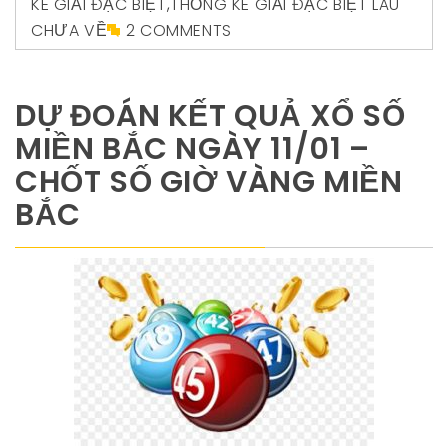
KÊ GIẢI ĐẶC BIỆT
,
THỐNG KÊ GIẢI ĐẶC BIỆT LÂU
CHƯA VỀ
2 COMMENTS
DỰ ĐOÁN KẾT QUẢ XỔ SỐ
MIỀN BẮC NGÀY 11/01 –
CHỐT SỐ GIỜ VÀNG MIỀN
BẮC