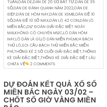
TUẦN
,
DÀN DE
,
DÀN DE 20 SỐ BẤT TỬ
,
DÀN DE 35
SỐ
,
DÀN DE ĐÁNH QUANH NĂM 2022
,
DÀN DE
ĐẸP
,
DÀN DE HÔM NAY
,
DÀN DE XSMB
,
DÀN ĐỀ 10
SỐ
,
DÀN ĐỀ 10 SỐ MAX
,
DÀN LÔ 42 CON
,
DÀN LÔ
MIỀN BẮC
,
DỰ ĐOÁN GIẢI ĐẶC BIỆT NGÀY
MAI
,
KHÔNG CÓ CHUYÊN MỤC
,
LÔ DÀN HÔM
NAY
,
LÔ DÀN LÀ GÌ
,
LÔ DÀN MIỄN PHÍ
,
MUA BẠCH
THỦ LÔ
,
SOI CẦU BẠCH THỦ MIỀN BẮC MIỄN
PHÍ
,
THỐNG KÊ 2 SỐ CUỐI GIẢI ĐẶC BIỆT
,
THỐNG
KÊ GIẢI ĐẶC BIỆT
,
THỐNG KÊ GIẢI ĐẶC BIỆT LÂU
CHƯA VỀ
2 COMMENTS
DỰ ĐOÁN KẾT QUẢ XỔ SỐ
MIỀN BẮC NGÀY 03/02 –
CHỐT SỐ GIỜ VÀNG MIỀN