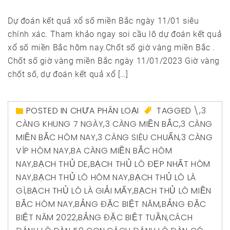
Dự đoán kết quả xổ số miền Bắc ngày 11/01 siêu
chính xác. Tham khảo ngay soi cầu lô dự đoán kết quả
xổ số miền Bắc hôm nay.Chốt số giờ vàng miền Bắc .
Chốt số giờ vàng miền Bắc ngày 11/01/2023 Giờ vàng
chốt số, dự đoán kết quả xổ […]
POSTED IN CHƯA PHÂN LOẠI
TAGGED
\
,
3
CÀNG KHUNG 7 NGÀY
,
3 CÀNG MIỀN BẮC
,
3 CÀNG
MIỀN BẮC HÔM NAY
,
3 CÀNG SIÊU CHUẨN
,
3 CÀNG
VÍP HÔM NAY
,
BA CÀNG MIỀN BẮC HÔM
NAY
,
BẠCH THỦ DE
,
BẠCH THỦ LÔ ĐẸP NHẤT HÔM
NAY
,
BẠCH THỦ LÔ HÔM NAY
,
BẠCH THỦ LÔ LÀ
GÌ
,
BẠCH THỦ LÔ LÀ GIẢI MẤY
,
BẠCH THỦ LÔ MIỀN
BẮC HÔM NAY
,
BẢNG ĐẶC BIỆT NĂM
,
BẢNG ĐẶC
BIỆT NĂM 2022
,
BẢNG ĐẶC BIỆT TUẦN
,
CÁCH