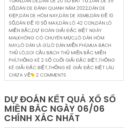
TUẦN
,
DÀN DE
,
DÀN DE 20 SỐ BẤT TỬ
,
DÀN DE 35
SỐ
,
DÀN DE ĐÁNH QUANH NĂM 2022
,
DÀN DE
ĐẸP
,
DÀN DE HÔM NAY
,
DÀN DE XSMB
,
DÀN ĐỀ 10
SỐ
,
DÀN ĐỀ 10 SỐ MAX
,
DÀN LÔ 42 CON
,
DÀN LÔ
MIỀN BẮC
,
DỰ ĐOÁN GIẢI ĐẶC BIỆT NGÀY
MAI
,
KHÔNG CÓ CHUYÊN MỤC
,
LÔ DÀN HÔM
NAY
,
LÔ DÀN LÀ GÌ
,
LÔ DÀN MIỄN PHÍ
,
MUA BẠCH
THỦ LÔ
,
SOI CẦU BẠCH THỦ MIỀN BẮC MIỄN
PHÍ
,
THỐNG KÊ 2 SỐ CUỐI GIẢI ĐẶC BIỆT
,
THỐNG
KÊ GIẢI ĐẶC BIỆT
,
THỐNG KÊ GIẢI ĐẶC BIỆT LÂU
CHƯA VỀ
2 COMMENTS
DỰ ĐOÁN KẾT QUẢ XỔ SỐ
MIỀN BẮC NGÀY 06/06
CHÍNH XÁC NHẤT