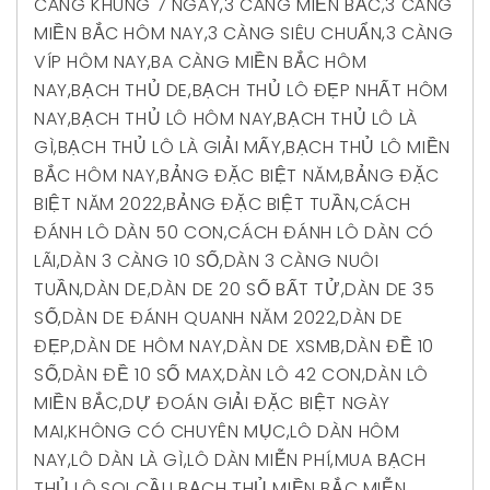
CÀNG KHUNG 7 NGÀY
,
3 CÀNG MIỀN BẮC
,
3 CÀNG
MIỀN BẮC HÔM NAY
,
3 CÀNG SIÊU CHUẨN
,
3 CÀNG
VÍP HÔM NAY
,
BA CÀNG MIỀN BẮC HÔM
NAY
,
BẠCH THỦ DE
,
BẠCH THỦ LÔ ĐẸP NHẤT HÔM
NAY
,
BẠCH THỦ LÔ HÔM NAY
,
BẠCH THỦ LÔ LÀ
GÌ
,
BẠCH THỦ LÔ LÀ GIẢI MẤY
,
BẠCH THỦ LÔ MIỀN
BẮC HÔM NAY
,
BẢNG ĐẶC BIỆT NĂM
,
BẢNG ĐẶC
BIỆT NĂM 2022
,
BẢNG ĐẶC BIỆT TUẦN
,
CÁCH
ĐÁNH LÔ DÀN 50 CON
,
CÁCH ĐÁNH LÔ DÀN CÓ
LÃI
,
DÀN 3 CÀNG 10 SỐ
,
DÀN 3 CÀNG NUÔI
TUẦN
,
DÀN DE
,
DÀN DE 20 SỐ BẤT TỬ
,
DÀN DE 35
SỐ
,
DÀN DE ĐÁNH QUANH NĂM 2022
,
DÀN DE
ĐẸP
,
DÀN DE HÔM NAY
,
DÀN DE XSMB
,
DÀN ĐỀ 10
SỐ
,
DÀN ĐỀ 10 SỐ MAX
,
DÀN LÔ 42 CON
,
DÀN LÔ
MIỀN BẮC
,
DỰ ĐOÁN GIẢI ĐẶC BIỆT NGÀY
MAI
,
KHÔNG CÓ CHUYÊN MỤC
,
LÔ DÀN HÔM
NAY
,
LÔ DÀN LÀ GÌ
,
LÔ DÀN MIỄN PHÍ
,
MUA BẠCH
THỦ LÔ
,
SOI CẦU BẠCH THỦ MIỀN BẮC MIỄN