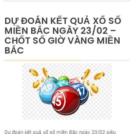
DỰ ĐOÁN KẾT QUẢ XỔ SỐ
MIỀN BẮC NGÀY 23/02 –
CHỐT SỐ GIỜ VÀNG MIỀN
BẮC
Dự đoán kết quả xổ số miền Bắc ngày 23/02 siêu