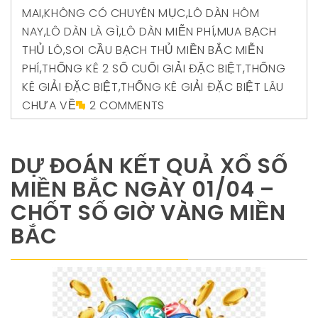
MAI
,
KHÔNG CÓ CHUYÊN MỤC
,
LÔ DÀN HÔM
NAY
,
LÔ DÀN LÀ GÌ
,
LÔ DÀN MIỄN PHÍ
,
MUA BẠCH
THỦ LÔ
,
SOI CẦU BẠCH THỦ MIỀN BẮC MIỄN
PHÍ
,
THỐNG KÊ 2 SỐ CUỐI GIẢI ĐẶC BIỆT
,
THỐNG
KÊ GIẢI ĐẶC BIỆT
,
THỐNG KÊ GIẢI ĐẶC BIỆT LÂU
CHƯA VỀ
2 COMMENTS
DỰ ĐOÁN KẾT QUẢ XỔ SỐ
MIỀN BẮC NGÀY 01/04 –
CHỐT SỐ GIỜ VÀNG MIỀN
BẮC