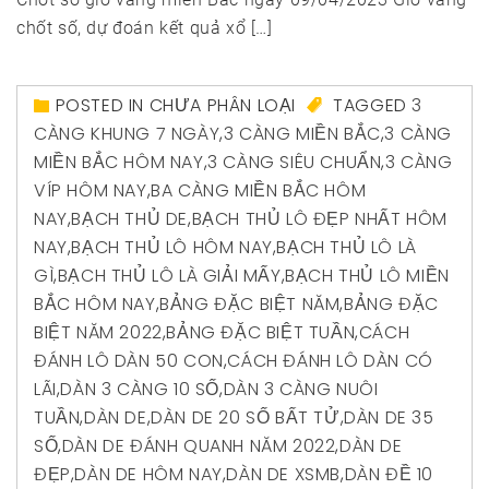
chốt số, dự đoán kết quả xổ […]
POSTED IN CHƯA PHÂN LOẠI
TAGGED
3
CÀNG KHUNG 7 NGÀY
,
3 CÀNG MIỀN BẮC
,
3 CÀNG
MIỀN BẮC HÔM NAY
,
3 CÀNG SIÊU CHUẨN
,
3 CÀNG
VÍP HÔM NAY
,
BA CÀNG MIỀN BẮC HÔM
NAY
,
BẠCH THỦ DE
,
BẠCH THỦ LÔ ĐẸP NHẤT HÔM
NAY
,
BẠCH THỦ LÔ HÔM NAY
,
BẠCH THỦ LÔ LÀ
GÌ
,
BẠCH THỦ LÔ LÀ GIẢI MẤY
,
BẠCH THỦ LÔ MIỀN
BẮC HÔM NAY
,
BẢNG ĐẶC BIỆT NĂM
,
BẢNG ĐẶC
BIỆT NĂM 2022
,
BẢNG ĐẶC BIỆT TUẦN
,
CÁCH
ĐÁNH LÔ DÀN 50 CON
,
CÁCH ĐÁNH LÔ DÀN CÓ
LÃI
,
DÀN 3 CÀNG 10 SỐ
,
DÀN 3 CÀNG NUÔI
TUẦN
,
DÀN DE
,
DÀN DE 20 SỐ BẤT TỬ
,
DÀN DE 35
SỐ
,
DÀN DE ĐÁNH QUANH NĂM 2022
,
DÀN DE
ĐẸP
,
DÀN DE HÔM NAY
,
DÀN DE XSMB
,
DÀN ĐỀ 10