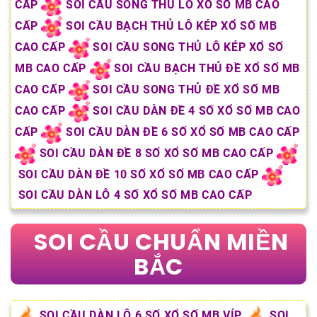
CẤP
SOI CẦU SONG THỦ LÔ XỔ SỐ MB CAO
CẤP
SOI CẦU BẠCH THỦ LÔ KÉP XỔ SỐ MB
CAO CẤP
SOI CẦU SONG THỦ LÔ KÉP XỔ SỐ
MB CAO CẤP
SOI CẦU BẠCH THỦ ĐỀ XỔ SỐ MB
CAO CẤP
SOI CẦU SONG THỦ ĐỀ XỔ SỐ MB
CAO CẤP
SOI CẦU DÀN ĐỀ 4 SỐ XỔ SỐ MB CAO
CẤP
SOI CẦU DÀN ĐỀ 6 SỐ XỔ SỐ MB CAO CẤP
SOI CẦU DÀN ĐỀ 8 SỐ XỔ SỐ MB CAO CẤP
SOI CẦU DÀN ĐỀ 10 SỐ XỔ SỐ MB CAO CẤP
SOI CẦU DÀN LÔ 4 SỐ XỔ SỐ MB CAO CẤP
SOI CẦU CHUẨN MIỀN
BẮC
SOI CẦU DÀN LÔ 6 SỐ XỔ SỐ MB VÍP
SOI