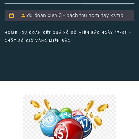
du doan xien 3 - bach thu hom nay xsmb
HOME
DỰ ĐOÁN KẾT QUẢ XỔ SỐ MIỀN BẮC NGÀY 17/03 –
CHỐT SỐ GIỜ VÀNG MIỀN BẮC