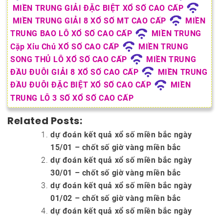
MIỀN TRUNG GIẢI ĐẶC BIỆT XỔ SỐ CAO CẤP
MIỀN TRUNG GIẢI 8 XỔ SỐ MT CAO CẤP
MIỀN
TRUNG BAO LÔ XỔ SỐ CAO CẤP
MIỀN TRUNG
Cặp Xỉu Chủ XỔ SỐ CAO CẤP
MIỀN TRUNG
SONG THỦ LÔ XỔ SỐ CAO CẤP
MIỀN TRUNG
ĐẦU ĐUÔI GIẢI 8 XỔ SỐ CAO CẤP
MIỀN TRUNG
ĐẦU ĐUÔI ĐẶC BIỆT XỔ SỐ CAO CẤP
MIỀN
TRUNG LÔ 3 SỐ XỔ SỐ CAO CẤP
Related Posts:
dự đoán kết quả xổ số miền bắc ngày
15/01 – chốt số giờ vàng miền bắc
dự đoán kết quả xổ số miền bắc ngày
30/01 – chốt số giờ vàng miền bắc
dự đoán kết quả xổ số miền bắc ngày
01/02 – chốt số giờ vàng miền bắc
dự đoán kết quả xổ số miền bắc ngày