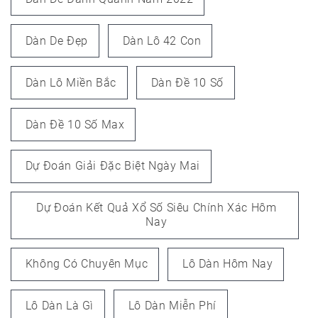
Dàn De Đẹp
Dàn Lô 42 Con
Dàn Lô Miền Bắc
Dàn Đề 10 Số
Dàn Đề 10 Số Max
Dự Đoán Giải Đặc Biệt Ngày Mai
Dự Đoán Kết Quả Xổ Số Siêu Chính Xác Hôm
Nay
Không Có Chuyên Mục
Lô Dàn Hôm Nay
Lô Dàn Là Gì
Lô Dàn Miễn Phí