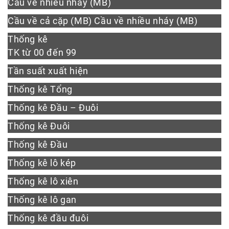
Cầu về nhiều nháy (MB)
Cầu về cả cặp (MB) Cầu về nhiều nháy (MB)
Thống kê
TK từ 00 đến 99
Tần suất xuất hiện
Thống kê Tổng
Thống kê Đầu – Đuôi
Thống kê Đuôi
Thống kê Đầu
Thống kê lô kép
Thống kê lô xiên
Thống kê lô gan
Thống kê đầu đuôi