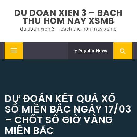
Skip
DU DOAN XIEN 3 – BACH
to
THU HOM NAY XSMB
content
du doan xien 3 – bach thu hom nay xsmb
Popular News
Primary
Menu
DỰ ĐOÁN KẾT QUẢ XỔ
SỐ MIỀN BẮC NGÀY 17/03
– CHỐT SỐ GIỜ VÀNG
MIỀN BẮC