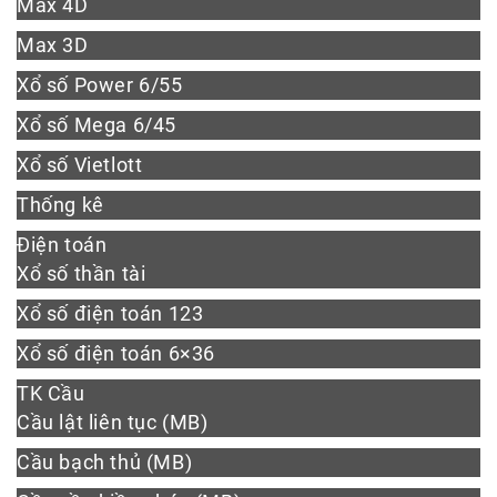
Max 4D
Max 3D
Xổ số Power 6/55
Xổ số Mega 6/45
Xổ số Vietlott
Thống kê
Điện toán
Xổ số thần tài
Xổ số điện toán 123
Xổ số điện toán 6×36
TK Cầu
Cầu lật liên tục (MB)
Cầu bạch thủ (MB)