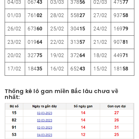
04/03
067
43
03/03
378
56
02/03
475
77
01/03
761
02
28/02
558
27
27/02
937
58
26/02
673
60
25/02
304
15
24/02
169
79
23/02
019
64
22/02
313
57
21/02
907
81
20/02
327
75
19/02
372
64
18/02
449
71
17/02
184
35
16/02
652
43
15/02
181
58
Thống kê lô gan miền Bắc lâu chưa về
nhất: