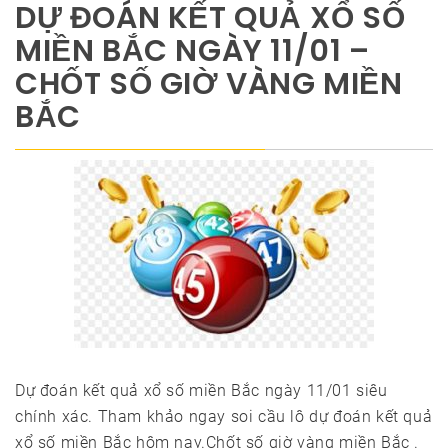
DỰ ĐOÁN KẾT QUẢ XỔ SỐ
MIỀN BẮC NGÀY 11/01 –
CHỐT SỐ GIỜ VÀNG MIỀN
BẮC
Dự đoán kết quả xổ số miền Bắc ngày 11/01 siêu
chính xác. Tham khảo ngay soi cầu lô dự đoán kết quả
xổ số miền Bắc hôm nay.Chốt số giờ vàng miền Bắc .