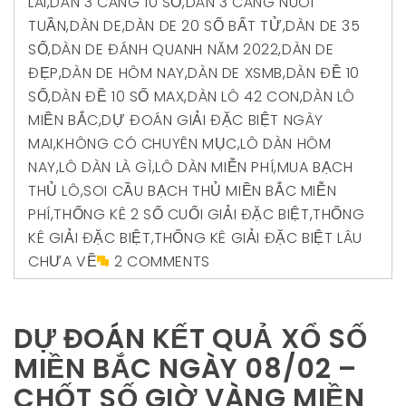
LÃI
,
DÀN 3 CÀNG 10 SỐ
,
DÀN 3 CÀNG NUÔI
TUẦN
,
DÀN DE
,
DÀN DE 20 SỐ BẤT TỬ
,
DÀN DE 35
SỐ
,
DÀN DE ĐÁNH QUANH NĂM 2022
,
DÀN DE
ĐẸP
,
DÀN DE HÔM NAY
,
DÀN DE XSMB
,
DÀN ĐỀ 10
SỐ
,
DÀN ĐỀ 10 SỐ MAX
,
DÀN LÔ 42 CON
,
DÀN LÔ
MIỀN BẮC
,
DỰ ĐOÁN GIẢI ĐẶC BIỆT NGÀY
MAI
,
KHÔNG CÓ CHUYÊN MỤC
,
LÔ DÀN HÔM
NAY
,
LÔ DÀN LÀ GÌ
,
LÔ DÀN MIỄN PHÍ
,
MUA BẠCH
THỦ LÔ
,
SOI CẦU BẠCH THỦ MIỀN BẮC MIỄN
PHÍ
,
THỐNG KÊ 2 SỐ CUỐI GIẢI ĐẶC BIỆT
,
THỐNG
KÊ GIẢI ĐẶC BIỆT
,
THỐNG KÊ GIẢI ĐẶC BIỆT LÂU
CHƯA VỀ
2 COMMENTS
DỰ ĐOÁN KẾT QUẢ XỔ SỐ
MIỀN BẮC NGÀY 08/02 –
CHỐT SỐ GIỜ VÀNG MIỀN