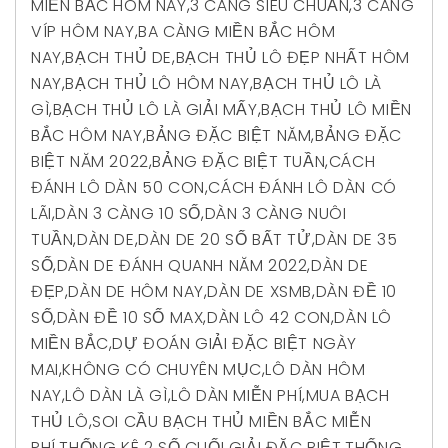
MIỀN BẮC HÔM NAY
,
3 CÀNG SIÊU CHUẨN
,
3 CÀNG
VÍP HÔM NAY
,
BA CÀNG MIỀN BẮC HÔM
NAY
,
BẠCH THỦ DE
,
BẠCH THỦ LÔ ĐẸP NHẤT HÔM
NAY
,
BẠCH THỦ LÔ HÔM NAY
,
BẠCH THỦ LÔ LÀ
GÌ
,
BẠCH THỦ LÔ LÀ GIẢI MẤY
,
BẠCH THỦ LÔ MIỀN
BẮC HÔM NAY
,
BẢNG ĐẶC BIỆT NĂM
,
BẢNG ĐẶC
BIỆT NĂM 2022
,
BẢNG ĐẶC BIỆT TUẦN
,
CÁCH
ĐÁNH LÔ DÀN 50 CON
,
CÁCH ĐÁNH LÔ DÀN CÓ
LÃI
,
DÀN 3 CÀNG 10 SỐ
,
DÀN 3 CÀNG NUÔI
TUẦN
,
DÀN DE
,
DÀN DE 20 SỐ BẤT TỬ
,
DÀN DE 35
SỐ
,
DÀN DE ĐÁNH QUANH NĂM 2022
,
DÀN DE
ĐẸP
,
DÀN DE HÔM NAY
,
DÀN DE XSMB
,
DÀN ĐỀ 10
SỐ
,
DÀN ĐỀ 10 SỐ MAX
,
DÀN LÔ 42 CON
,
DÀN LÔ
MIỀN BẮC
,
DỰ ĐOÁN GIẢI ĐẶC BIỆT NGÀY
MAI
,
KHÔNG CÓ CHUYÊN MỤC
,
LÔ DÀN HÔM
NAY
,
LÔ DÀN LÀ GÌ
,
LÔ DÀN MIỄN PHÍ
,
MUA BẠCH
THỦ LÔ
,
SOI CẦU BẠCH THỦ MIỀN BẮC MIỄN
PHÍ
,
THỐNG KÊ 2 SỐ CUỐI GIẢI ĐẶC BIỆT
,
THỐNG