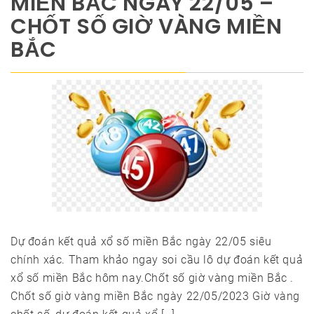
MIỀN BẮC NGÀY 22/05 –
CHỐT SỐ GIỜ VÀNG MIỀN
BẮC
Dự đoán kết quả xổ số miền Bắc ngày 22/05 siêu
chính xác. Tham khảo ngay soi cầu lô dự đoán kết quả
xổ số miền Bắc hôm nay.Chốt số giờ vàng miền Bắc .
Chốt số giờ vàng miền Bắc ngày 22/05/2023 Giờ vàng