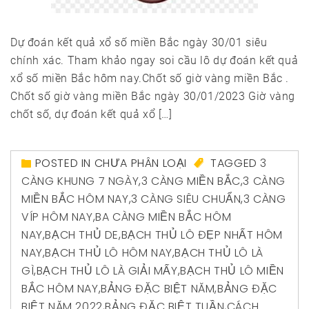
Dự đoán kết quả xổ số miền Bắc ngày 30/01 siêu
chính xác. Tham khảo ngay soi cầu lô dự đoán kết quả
xổ số miền Bắc hôm nay.Chốt số giờ vàng miền Bắc .
Chốt số giờ vàng miền Bắc ngày 30/01/2023 Giờ vàng
chốt số, dự đoán kết quả xổ […]
POSTED IN CHƯA PHÂN LOẠI
TAGGED
3
CÀNG KHUNG 7 NGÀY
,
3 CÀNG MIỀN BẮC
,
3 CÀNG
MIỀN BẮC HÔM NAY
,
3 CÀNG SIÊU CHUẨN
,
3 CÀNG
VÍP HÔM NAY
,
BA CÀNG MIỀN BẮC HÔM
NAY
,
BẠCH THỦ DE
,
BẠCH THỦ LÔ ĐẸP NHẤT HÔM
NAY
,
BẠCH THỦ LÔ HÔM NAY
,
BẠCH THỦ LÔ LÀ
GÌ
,
BẠCH THỦ LÔ LÀ GIẢI MẤY
,
BẠCH THỦ LÔ MIỀN
BẮC HÔM NAY
,
BẢNG ĐẶC BIỆT NĂM
,
BẢNG ĐẶC
BIỆT NĂM 2022
,
BẢNG ĐẶC BIỆT TUẦN
,
CÁCH