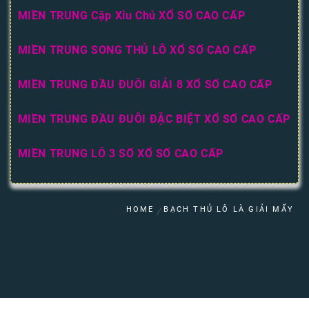
MIỀN TRUNG Cặp Xỉu Chủ XỔ SỐ CAO CẤP
MIỀN TRUNG SONG THỦ LÔ XỔ SỐ CAO CẤP
MIỀN TRUNG ĐẦU ĐUÔI GIẢI 8 XỔ SỐ CAO CẤP
MIỀN TRUNG ĐẦU ĐUÔI ĐẶC BIỆT XỔ SỐ CAO CẤP
MIỀN TRUNG LÔ 3 SỐ XỔ SỐ CAO CẤP
HOME
BẠCH THỦ LÔ LÀ GIẢI MẤY