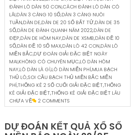
ĐÁNH LÔ DÀN 50 CON
,
CÁCH ĐÁNH LÔ DÀN CÓ
LÃI
,
DÀN 3 CÀNG 10 SỐ
,
DÀN 3 CÀNG NUÔI
TUẦN
,
DÀN DE
,
DÀN DE 20 SỐ BẤT TỬ
,
DÀN DE 35
SỐ
,
DÀN DE ĐÁNH QUANH NĂM 2022
,
DÀN DE
ĐẸP
,
DÀN DE HÔM NAY
,
DÀN DE XSMB
,
DÀN ĐỀ 10
SỐ
,
DÀN ĐỀ 10 SỐ MAX
,
DÀN LÔ 42 CON
,
DÀN LÔ
MIỀN BẮC
,
DỰ ĐOÁN GIẢI ĐẶC BIỆT NGÀY
MAI
,
KHÔNG CÓ CHUYÊN MỤC
,
LÔ DÀN HÔM
NAY
,
LÔ DÀN LÀ GÌ
,
LÔ DÀN MIỄN PHÍ
,
MUA BẠCH
THỦ LÔ
,
SOI CẦU BẠCH THỦ MIỀN BẮC MIỄN
PHÍ
,
THỐNG KÊ 2 SỐ CUỐI GIẢI ĐẶC BIỆT
,
THỐNG
KÊ GIẢI ĐẶC BIỆT
,
THỐNG KÊ GIẢI ĐẶC BIỆT LÂU
CHƯA VỀ
2 COMMENTS
DỰ ĐOÁN KẾT QUẢ XỔ SỐ