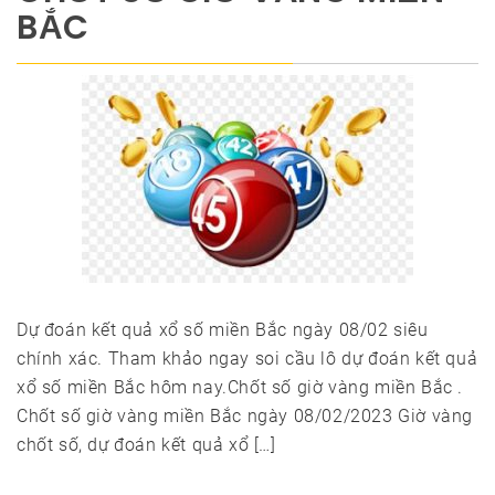
BẮC
Dự đoán kết quả xổ số miền Bắc ngày 08/02 siêu
chính xác. Tham khảo ngay soi cầu lô dự đoán kết quả
xổ số miền Bắc hôm nay.Chốt số giờ vàng miền Bắc .
Chốt số giờ vàng miền Bắc ngày 08/02/2023 Giờ vàng
chốt số, dự đoán kết quả xổ […]