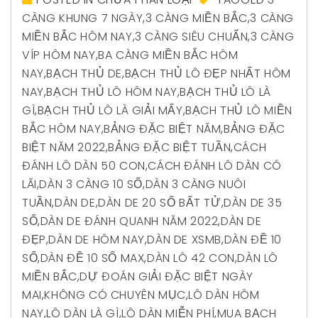
CÀNG KHUNG 7 NGÀY
,
3 CÀNG MIỀN BẮC
,
3 CÀNG
MIỀN BẮC HÔM NAY
,
3 CÀNG SIÊU CHUẨN
,
3 CÀNG
VÍP HÔM NAY
,
BA CÀNG MIỀN BẮC HÔM
NAY
,
BẠCH THỦ DE
,
BẠCH THỦ LÔ ĐẸP NHẤT HÔM
NAY
,
BẠCH THỦ LÔ HÔM NAY
,
BẠCH THỦ LÔ LÀ
GÌ
,
BẠCH THỦ LÔ LÀ GIẢI MẤY
,
BẠCH THỦ LÔ MIỀN
BẮC HÔM NAY
,
BẢNG ĐẶC BIỆT NĂM
,
BẢNG ĐẶC
BIỆT NĂM 2022
,
BẢNG ĐẶC BIỆT TUẦN
,
CÁCH
ĐÁNH LÔ DÀN 50 CON
,
CÁCH ĐÁNH LÔ DÀN CÓ
LÃI
,
DÀN 3 CÀNG 10 SỐ
,
DÀN 3 CÀNG NUÔI
TUẦN
,
DÀN DE
,
DÀN DE 20 SỐ BẤT TỬ
,
DÀN DE 35
SỐ
,
DÀN DE ĐÁNH QUANH NĂM 2022
,
DÀN DE
ĐẸP
,
DÀN DE HÔM NAY
,
DÀN DE XSMB
,
DÀN ĐỀ 10
SỐ
,
DÀN ĐỀ 10 SỐ MAX
,
DÀN LÔ 42 CON
,
DÀN LÔ
MIỀN BẮC
,
DỰ ĐOÁN GIẢI ĐẶC BIỆT NGÀY
MAI
,
KHÔNG CÓ CHUYÊN MỤC
,
LÔ DÀN HÔM
NAY
,
LÔ DÀN LÀ GÌ
,
LÔ DÀN MIỄN PHÍ
,
MUA BẠCH