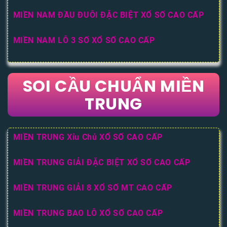
MIỀN NAM ĐẦU ĐUÔI ĐẶC BIỆT XỔ SỐ CAO CẤP
MIỀN NAM LÔ 3 SỐ XỔ SỐ CAO CẤP
SOI CẦU CHUẨN MIỀN
TRUNG
MIỀN TRUNG Xỉu Chủ XỔ SỐ CAO CẤP
MIỀN TRUNG GIẢI ĐẶC BIỆT XỔ SỐ CAO CẤP
MIỀN TRUNG GIẢI 8 XỔ SỐ MT CAO CẤP
MIỀN TRUNG BAO LÔ XỔ SỐ CAO CẤP