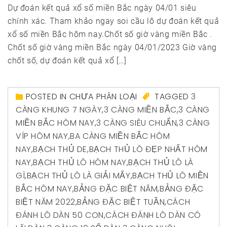
Dự đoán kết quả xổ số miền Bắc ngày 04/01 siêu
chính xác. Tham khảo ngay soi cầu lô dự đoán kết quả
xổ số miền Bắc hôm nay.Chốt số giờ vàng miền Bắc .
Chốt số giờ vàng miền Bắc ngày 04/01/2023 Giờ vàng
chốt số, dự đoán kết quả xổ […]
POSTED IN CHƯA PHÂN LOẠI
TAGGED
3
CÀNG KHUNG 7 NGÀY
,
3 CÀNG MIỀN BẮC
,
3 CÀNG
MIỀN BẮC HÔM NAY
,
3 CÀNG SIÊU CHUẨN
,
3 CÀNG
VÍP HÔM NAY
,
BA CÀNG MIỀN BẮC HÔM
NAY
,
BẠCH THỦ DE
,
BẠCH THỦ LÔ ĐẸP NHẤT HÔM
NAY
,
BẠCH THỦ LÔ HÔM NAY
,
BẠCH THỦ LÔ LÀ
GÌ
,
BẠCH THỦ LÔ LÀ GIẢI MẤY
,
BẠCH THỦ LÔ MIỀN
BẮC HÔM NAY
,
BẢNG ĐẶC BIỆT NĂM
,
BẢNG ĐẶC
BIỆT NĂM 2022
,
BẢNG ĐẶC BIỆT TUẦN
,
CÁCH
ĐÁNH LÔ DÀN 50 CON
,
CÁCH ĐÁNH LÔ DÀN CÓ