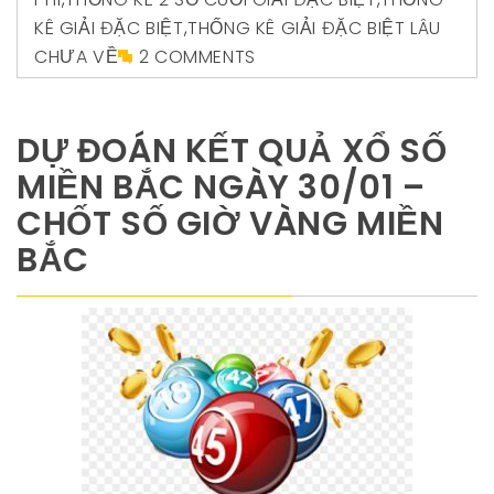
KÊ GIẢI ĐẶC BIỆT
,
THỐNG KÊ GIẢI ĐẶC BIỆT LÂU
CHƯA VỀ
2 COMMENTS
DỰ ĐOÁN KẾT QUẢ XỔ SỐ
MIỀN BẮC NGÀY 30/01 –
CHỐT SỐ GIỜ VÀNG MIỀN
BẮC