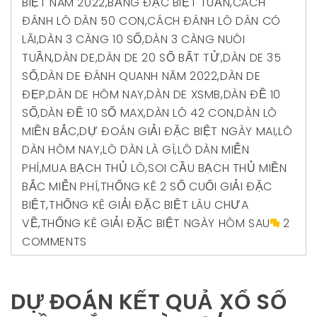
BIỆT NĂM 2022
,
BẢNG ĐẶC BIỆT TUẦN
,
CÁCH
ĐÁNH LÔ DÀN 50 CON
,
CÁCH ĐÁNH LÔ DÀN CÓ
LÃI
,
DÀN 3 CÀNG 10 SỐ
,
DÀN 3 CÀNG NUÔI
TUẦN
,
DÀN DE
,
DÀN DE 20 SỐ BẤT TỬ
,
DÀN DE 35
SỐ
,
DÀN DE ĐÁNH QUANH NĂM 2022
,
DÀN DE
ĐẸP
,
DÀN DE HÔM NAY
,
DÀN DE XSMB
,
DÀN ĐỀ 10
SỐ
,
DÀN ĐỀ 10 SỐ MAX
,
DÀN LÔ 42 CON
,
DÀN LÔ
MIỀN BẮC
,
DỰ ĐOÁN GIẢI ĐẶC BIỆT NGÀY MAI
,
LÔ
DÀN HÔM NAY
,
LÔ DÀN LÀ GÌ
,
LÔ DÀN MIỄN
PHÍ
,
MUA BẠCH THỦ LÔ
,
SOI CẦU BẠCH THỦ MIỀN
BẮC MIỄN PHÍ
,
THỐNG KÊ 2 SỐ CUỐI GIẢI ĐẶC
BIỆT
,
THỐNG KÊ GIẢI ĐẶC BIỆT LÂU CHƯA
VỀ
,
THỐNG KÊ GIẢI ĐẶC BIỆT NGÀY HÔM SAU
2
COMMENTS
DỰ ĐOÁN KẾT QUẢ XỔ SỐ