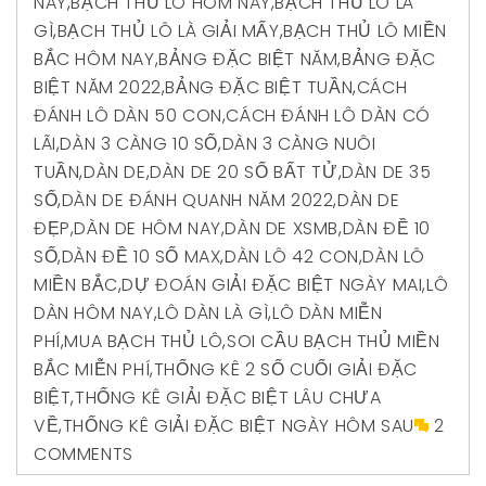
NAY
,
BẠCH THỦ LÔ HÔM NAY
,
BẠCH THỦ LÔ LÀ
GÌ
,
BẠCH THỦ LÔ LÀ GIẢI MẤY
,
BẠCH THỦ LÔ MIỀN
BẮC HÔM NAY
,
BẢNG ĐẶC BIỆT NĂM
,
BẢNG ĐẶC
BIỆT NĂM 2022
,
BẢNG ĐẶC BIỆT TUẦN
,
CÁCH
ĐÁNH LÔ DÀN 50 CON
,
CÁCH ĐÁNH LÔ DÀN CÓ
LÃI
,
DÀN 3 CÀNG 10 SỐ
,
DÀN 3 CÀNG NUÔI
TUẦN
,
DÀN DE
,
DÀN DE 20 SỐ BẤT TỬ
,
DÀN DE 35
SỐ
,
DÀN DE ĐÁNH QUANH NĂM 2022
,
DÀN DE
ĐẸP
,
DÀN DE HÔM NAY
,
DÀN DE XSMB
,
DÀN ĐỀ 10
SỐ
,
DÀN ĐỀ 10 SỐ MAX
,
DÀN LÔ 42 CON
,
DÀN LÔ
MIỀN BẮC
,
DỰ ĐOÁN GIẢI ĐẶC BIỆT NGÀY MAI
,
LÔ
DÀN HÔM NAY
,
LÔ DÀN LÀ GÌ
,
LÔ DÀN MIỄN
PHÍ
,
MUA BẠCH THỦ LÔ
,
SOI CẦU BẠCH THỦ MIỀN
BẮC MIỄN PHÍ
,
THỐNG KÊ 2 SỐ CUỐI GIẢI ĐẶC
BIỆT
,
THỐNG KÊ GIẢI ĐẶC BIỆT LÂU CHƯA
VỀ
,
THỐNG KÊ GIẢI ĐẶC BIỆT NGÀY HÔM SAU
2
COMMENTS