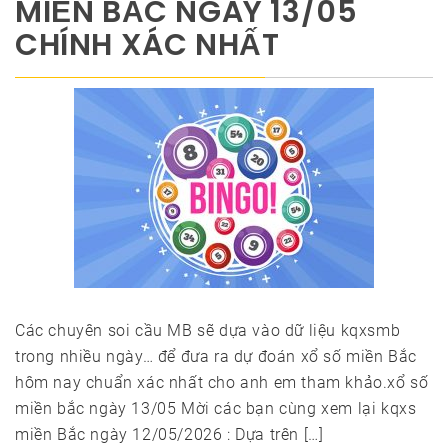
MIỀN BẮC NGÀY 13/05
CHÍNH XÁC NHẤT
Các chuyên soi cầu MB sẽ dựa vào dữ liệu kqxsmb
trong nhiều ngày… để đưa ra dự đoán xổ số miền Bắc
hôm nay chuẩn xác nhất cho anh em tham khảo.xổ số
miền bắc ngày 13/05 Mời các bạn cùng xem lại kqxs
miền Bắc ngày 12/05/2026 : Dựa trên […]