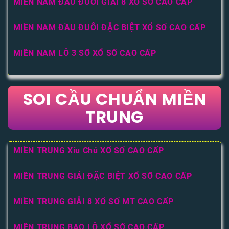
MIỀN NAM ĐẦU ĐUÔI GIẢI 8 XỔ SỐ CAO CẤP
MIỀN NAM ĐẦU ĐUÔI ĐẶC BIỆT XỔ SỐ CAO CẤP
MIỀN NAM LÔ 3 SỐ XỔ SỐ CAO CẤP
SOI CẦU CHUẨN MIỀN
TRUNG
MIỀN TRUNG Xỉu Chủ XỔ SỐ CAO CẤP
MIỀN TRUNG GIẢI ĐẶC BIỆT XỔ SỐ CAO CẤP
MIỀN TRUNG GIẢI 8 XỔ SỐ MT CAO CẤP
MIỀN TRUNG BAO LÔ XỔ SỐ CAO CẤP