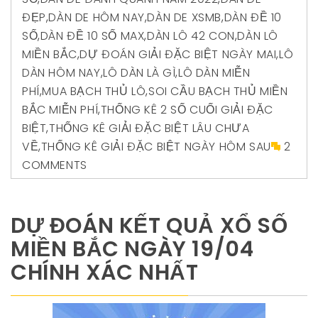
ĐẸP
,
DÀN DE HÔM NAY
,
DÀN DE XSMB
,
DÀN ĐỀ 10
SỐ
,
DÀN ĐỀ 10 SỐ MAX
,
DÀN LÔ 42 CON
,
DÀN LÔ
MIỀN BẮC
,
DỰ ĐOÁN GIẢI ĐẶC BIỆT NGÀY MAI
,
LÔ
DÀN HÔM NAY
,
LÔ DÀN LÀ GÌ
,
LÔ DÀN MIỄN
PHÍ
,
MUA BẠCH THỦ LÔ
,
SOI CẦU BẠCH THỦ MIỀN
BẮC MIỄN PHÍ
,
THỐNG KÊ 2 SỐ CUỐI GIẢI ĐẶC
BIỆT
,
THỐNG KÊ GIẢI ĐẶC BIỆT LÂU CHƯA
VỀ
,
THỐNG KÊ GIẢI ĐẶC BIỆT NGÀY HÔM SAU
2
COMMENTS
DỰ ĐOÁN KẾT QUẢ XỔ SỐ
MIỀN BẮC NGÀY 19/04
CHÍNH XÁC NHẤT