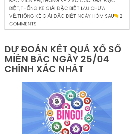
BẮC MIỄN PHÍ
,
THỐNG KÊ 2 SỐ CUỐI GIẢI ĐẶC
BIỆT
,
THỐNG KÊ GIẢI ĐẶC BIỆT LÂU CHƯA
VỀ
,
THỐNG KÊ GIẢI ĐẶC BIỆT NGÀY HÔM SAU
2
COMMENTS
DỰ ĐOÁN KẾT QUẢ XỔ SỐ
MIỀN BẮC NGÀY 25/04
CHÍNH XÁC NHẤT