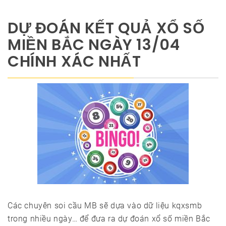
DỰ ĐOÁN KẾT QUẢ XỔ SỐ
MIỀN BẮC NGÀY 13/04
CHÍNH XÁC NHẤT
Các chuyên soi cầu MB sẽ dựa vào dữ liệu kqxsmb
trong nhiều ngày… để đưa ra dự đoán xổ số miền Bắc