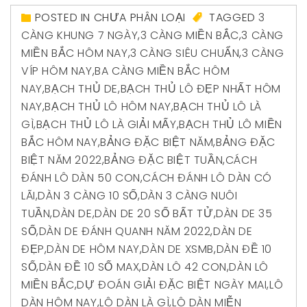
POSTED IN CHƯA PHÂN LOẠI
TAGGED
3
CÀNG KHUNG 7 NGÀY
,
3 CÀNG MIỀN BẮC
,
3 CÀNG
MIỀN BẮC HÔM NAY
,
3 CÀNG SIÊU CHUẨN
,
3 CÀNG
VÍP HÔM NAY
,
BA CÀNG MIỀN BẮC HÔM
NAY
,
BẠCH THỦ DE
,
BẠCH THỦ LÔ ĐẸP NHẤT HÔM
NAY
,
BẠCH THỦ LÔ HÔM NAY
,
BẠCH THỦ LÔ LÀ
GÌ
,
BẠCH THỦ LÔ LÀ GIẢI MẤY
,
BẠCH THỦ LÔ MIỀN
BẮC HÔM NAY
,
BẢNG ĐẶC BIỆT NĂM
,
BẢNG ĐẶC
BIỆT NĂM 2022
,
BẢNG ĐẶC BIỆT TUẦN
,
CÁCH
ĐÁNH LÔ DÀN 50 CON
,
CÁCH ĐÁNH LÔ DÀN CÓ
LÃI
,
DÀN 3 CÀNG 10 SỐ
,
DÀN 3 CÀNG NUÔI
TUẦN
,
DÀN DE
,
DÀN DE 20 SỐ BẤT TỬ
,
DÀN DE 35
SỐ
,
DÀN DE ĐÁNH QUANH NĂM 2022
,
DÀN DE
ĐẸP
,
DÀN DE HÔM NAY
,
DÀN DE XSMB
,
DÀN ĐỀ 10
SỐ
,
DÀN ĐỀ 10 SỐ MAX
,
DÀN LÔ 42 CON
,
DÀN LÔ
MIỀN BẮC
,
DỰ ĐOÁN GIẢI ĐẶC BIỆT NGÀY MAI
,
LÔ
DÀN HÔM NAY
,
LÔ DÀN LÀ GÌ
,
LÔ DÀN MIỄN