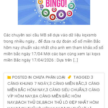
Các chuyên soi cầu MB sẽ dựa vào dữ liệu kqxsmb
trong nhiều ngày… để đưa ra dự đoán xổ số miền Bắc
hôm nay chuẩn xác nhất cho anh em tham khảo.xổ số
miền bắc ngày 17/04 Mời các bạn cùng xem lại kqxs
miền Bắc ngày 17/04/2026 : Dựa trên […]
POSTED IN CHƯA PHÂN LOẠI
TAGGED
3
CÀNG KHUNG 7 NGÀY
,
3 CÀNG MIỀN BẮC
,
3 CÀNG
MIỀN BẮC HÔM NAY
,
3 CÀNG SIÊU CHUẨN
,
3 CÀNG
VÍP HÔM NAY
,
BA CÀNG MIỀN BẮC HÔM
NAY
,
BẠCH THỦ DE
,
BẠCH THỦ LÔ ĐẸP NHẤT HÔM