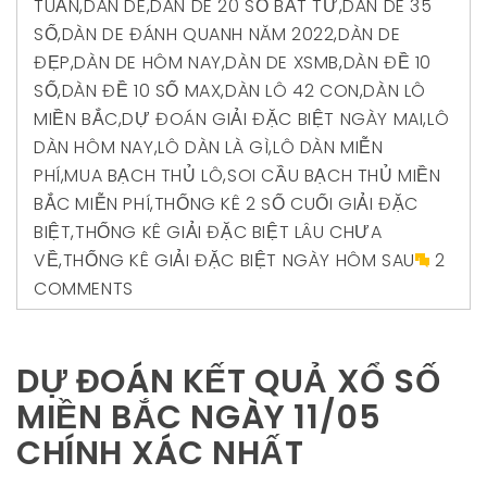
TUẦN
,
DÀN DE
,
DÀN DE 20 SỐ BẤT TỬ
,
DÀN DE 35
SỐ
,
DÀN DE ĐÁNH QUANH NĂM 2022
,
DÀN DE
ĐẸP
,
DÀN DE HÔM NAY
,
DÀN DE XSMB
,
DÀN ĐỀ 10
SỐ
,
DÀN ĐỀ 10 SỐ MAX
,
DÀN LÔ 42 CON
,
DÀN LÔ
MIỀN BẮC
,
DỰ ĐOÁN GIẢI ĐẶC BIỆT NGÀY MAI
,
LÔ
DÀN HÔM NAY
,
LÔ DÀN LÀ GÌ
,
LÔ DÀN MIỄN
PHÍ
,
MUA BẠCH THỦ LÔ
,
SOI CẦU BẠCH THỦ MIỀN
BẮC MIỄN PHÍ
,
THỐNG KÊ 2 SỐ CUỐI GIẢI ĐẶC
BIỆT
,
THỐNG KÊ GIẢI ĐẶC BIỆT LÂU CHƯA
VỀ
,
THỐNG KÊ GIẢI ĐẶC BIỆT NGÀY HÔM SAU
2
COMMENTS
DỰ ĐOÁN KẾT QUẢ XỔ SỐ
MIỀN BẮC NGÀY 11/05
CHÍNH XÁC NHẤT