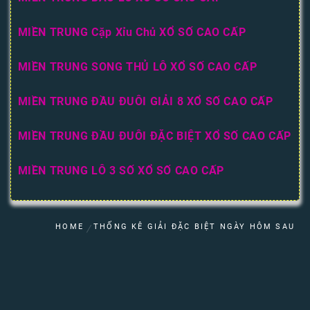
MIỀN TRUNG Cặp Xỉu Chủ XỔ SỐ CAO CẤP
MIỀN TRUNG SONG THỦ LÔ XỔ SỐ CAO CẤP
MIỀN TRUNG ĐẦU ĐUÔI GIẢI 8 XỔ SỐ CAO CẤP
MIỀN TRUNG ĐẦU ĐUÔI ĐẶC BIỆT XỔ SỐ CAO CẤP
MIỀN TRUNG LÔ 3 SỐ XỔ SỐ CAO CẤP
HOME
THỐNG KÊ GIẢI ĐẶC BIỆT NGÀY HÔM SAU