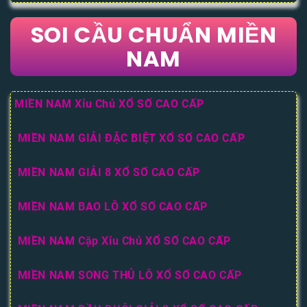
SOI CẦU CHUẨN MIỀN
NAM
MIỀN NAM Xỉu Chủ XỔ SỐ CAO CẤP
MIỀN NAM GIẢI ĐẶC BIỆT XỔ SỐ CAO CẤP
MIỀN NAM GIẢI 8 XỔ SỐ CAO CẤP
MIỀN NAM BAO LÔ XỔ SỐ CAO CẤP
MIỀN NAM Cặp Xỉu Chủ XỔ SỐ CAO CẤP
MIỀN NAM SONG THỦ LÔ XỔ SỐ CAO CẤP