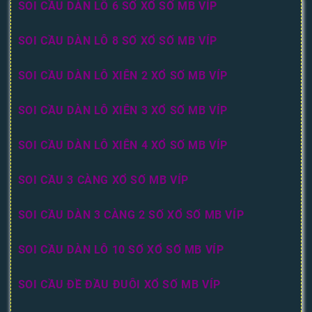
SOI CẦU DÀN LÔ 6 SỐ XỔ SỐ MB VÍP
SOI CẦU DÀN LÔ 8 SỐ XỔ SỐ MB VÍP
SOI CẦU DÀN LÔ XIÊN 2 XỔ SỐ MB VÍP
SOI CẦU DÀN LÔ XIÊN 3 XỔ SỐ MB VÍP
SOI CẦU DÀN LÔ XIÊN 4 XỔ SỐ MB VÍP
SOI CẦU 3 CÀNG XỔ SỐ MB VÍP
SOI CẦU DÀN 3 CÀNG 2 SỐ XỔ SỐ MB VÍP
SOI CẦU DÀN LÔ 10 SỐ XỔ SỐ MB VÍP
SOI CẦU ĐỀ ĐẦU ĐUÔI XỔ SỐ MB VÍP