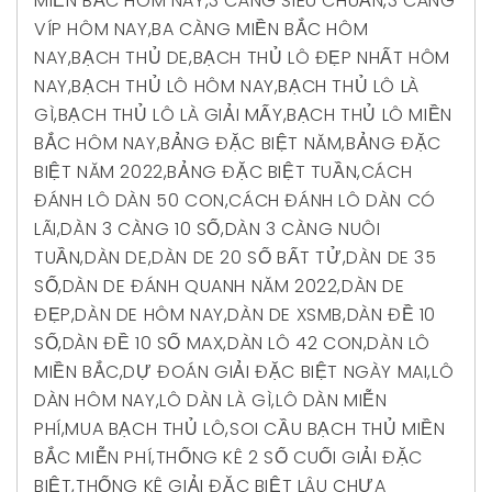
MIỀN BẮC HÔM NAY
,
3 CÀNG SIÊU CHUẨN
,
3 CÀNG
VÍP HÔM NAY
,
BA CÀNG MIỀN BẮC HÔM
NAY
,
BẠCH THỦ DE
,
BẠCH THỦ LÔ ĐẸP NHẤT HÔM
NAY
,
BẠCH THỦ LÔ HÔM NAY
,
BẠCH THỦ LÔ LÀ
GÌ
,
BẠCH THỦ LÔ LÀ GIẢI MẤY
,
BẠCH THỦ LÔ MIỀN
BẮC HÔM NAY
,
BẢNG ĐẶC BIỆT NĂM
,
BẢNG ĐẶC
BIỆT NĂM 2022
,
BẢNG ĐẶC BIỆT TUẦN
,
CÁCH
ĐÁNH LÔ DÀN 50 CON
,
CÁCH ĐÁNH LÔ DÀN CÓ
LÃI
,
DÀN 3 CÀNG 10 SỐ
,
DÀN 3 CÀNG NUÔI
TUẦN
,
DÀN DE
,
DÀN DE 20 SỐ BẤT TỬ
,
DÀN DE 35
SỐ
,
DÀN DE ĐÁNH QUANH NĂM 2022
,
DÀN DE
ĐẸP
,
DÀN DE HÔM NAY
,
DÀN DE XSMB
,
DÀN ĐỀ 10
SỐ
,
DÀN ĐỀ 10 SỐ MAX
,
DÀN LÔ 42 CON
,
DÀN LÔ
MIỀN BẮC
,
DỰ ĐOÁN GIẢI ĐẶC BIỆT NGÀY MAI
,
LÔ
DÀN HÔM NAY
,
LÔ DÀN LÀ GÌ
,
LÔ DÀN MIỄN
PHÍ
,
MUA BẠCH THỦ LÔ
,
SOI CẦU BẠCH THỦ MIỀN
BẮC MIỄN PHÍ
,
THỐNG KÊ 2 SỐ CUỐI GIẢI ĐẶC
BIỆT
,
THỐNG KÊ GIẢI ĐẶC BIỆT LÂU CHƯA