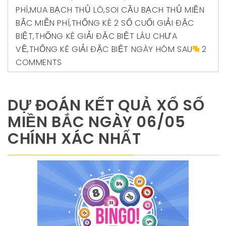
PHÍ
,
MUA BẠCH THỦ LÔ
,
SOI CẦU BẠCH THỦ MIỀN
BẮC MIỄN PHÍ
,
THỐNG KÊ 2 SỐ CUỐI GIẢI ĐẶC
BIỆT
,
THỐNG KÊ GIẢI ĐẶC BIỆT LÂU CHƯA
VỀ
,
THỐNG KÊ GIẢI ĐẶC BIỆT NGÀY HÔM SAU
2
COMMENTS
DỰ ĐOÁN KẾT QUẢ XỔ SỐ
MIỀN BẮC NGÀY 06/05
CHÍNH XÁC NHẤT