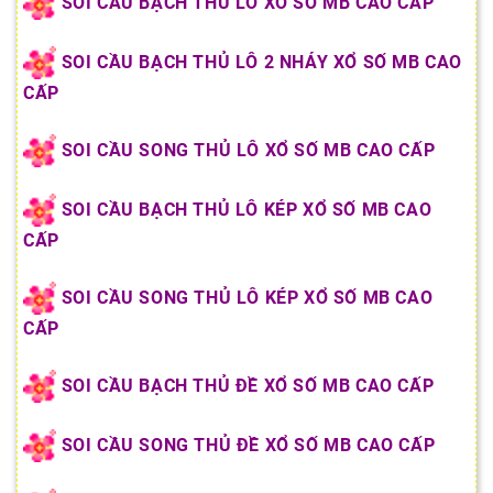
SOI CẦU BẠCH THỦ LÔ XỔ SỐ MB CAO CẤP
SOI CẦU BẠCH THỦ LÔ 2 NHÁY XỔ SỐ MB CAO
CẤP
SOI CẦU SONG THỦ LÔ XỔ SỐ MB CAO CẤP
SOI CẦU BẠCH THỦ LÔ KÉP XỔ SỐ MB CAO
CẤP
SOI CẦU SONG THỦ LÔ KÉP XỔ SỐ MB CAO
CẤP
SOI CẦU BẠCH THỦ ĐỀ XỔ SỐ MB CAO CẤP
SOI CẦU SONG THỦ ĐỀ XỔ SỐ MB CAO CẤP