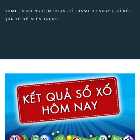
HOME
KINH NGHIỆM CHỌN SỐ
XSMT 30 NGÀY | SỔ KẾT
QUẢ XỔ SỐ MIỀN TRUNG