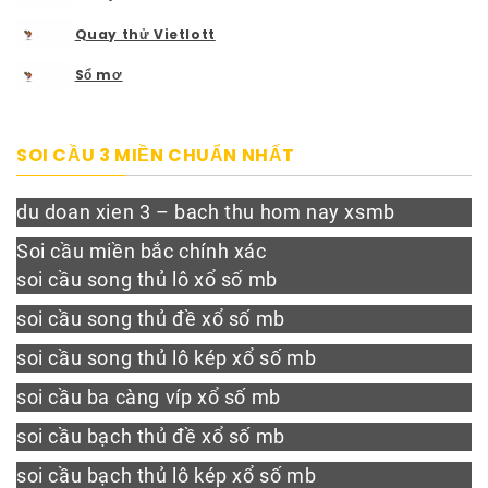
Quay thử Vietlott
Sổ mơ
SOI CẦU 3 MIỀN CHUẨN NHẤT
du doan xien 3 – bach thu hom nay xsmb
Soi cầu miền bắc chính xác
soi cầu song thủ lô xổ số mb
soi cầu song thủ đề xổ số mb
soi cầu song thủ lô kép xổ số mb
soi cầu ba càng víp xổ số mb
soi cầu bạch thủ đề xổ số mb
soi cầu bạch thủ lô kép xổ số mb