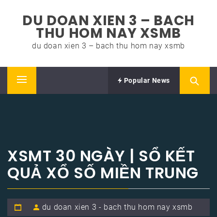
Skip
DU DOAN XIEN 3 – BACH
to
THU HOM NAY XSMB
content
du doan xien 3 – bach thu hom nay xsmb
Popular News
Primary
Menu
XSMT 30 NGÀY | SỔ KẾT
QUẢ XỔ SỐ MIỀN TRUNG
du doan xien 3 - bach thu hom nay xsmb