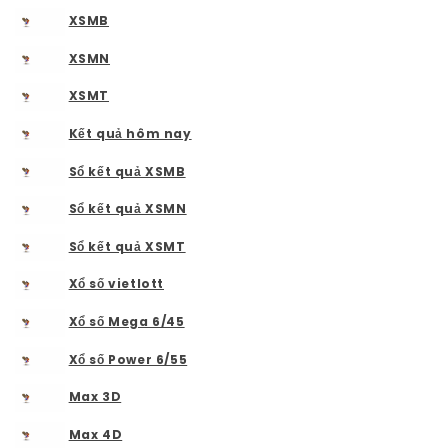
XSMB
XSMN
XSMT
Kết quả hôm nay
Sổ kết quả XSMB
Sổ kết quả XSMN
Sổ kết quả XSMT
Xổ số vietlott
Xổ số Mega 6/45
Xổ số Power 6/55
Max 3D
Max 4D