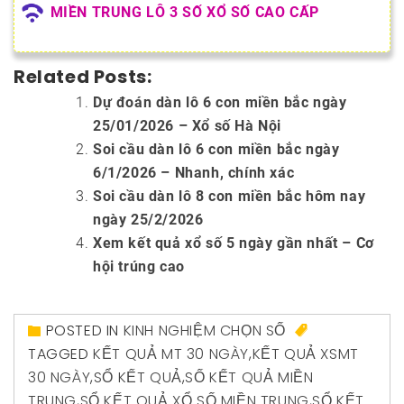
MIỀN TRUNG LÔ 3 SỐ XỔ SỐ CAO CẤP
Related Posts:
Dự đoán dàn lô 6 con miền bắc ngày
25/01/2026 – Xổ số Hà Nội
Soi cầu dàn lô 6 con miền bắc ngày
6/1/2026 – Nhanh, chính xác
Soi cầu dàn lô 8 con miền bắc hôm nay
ngày 25/2/2026
Xem kết quả xổ số 5 ngày gần nhất – Cơ
hội trúng cao
POSTED IN
KINH NGHIỆM CHỌN SỐ
TAGGED
KẾT QUẢ MT 30 NGÀY
,
KẾT QUẢ XSMT
30 NGÀY
,
SỔ KẾT QUẢ
,
SỐ KẾT QUẢ MIỀN
TRUNG
,
SỔ KẾT QUẢ XỔ SỐ MIỀN TRUNG
,
SỔ KẾT