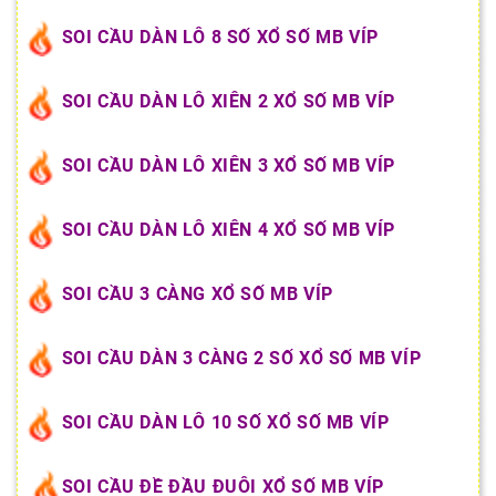
SOI CẦU DÀN LÔ 8 SỐ XỔ SỐ MB VÍP
SOI CẦU DÀN LÔ XIÊN 2 XỔ SỐ MB VÍP
SOI CẦU DÀN LÔ XIÊN 3 XỔ SỐ MB VÍP
SOI CẦU DÀN LÔ XIÊN 4 XỔ SỐ MB VÍP
SOI CẦU 3 CÀNG XỔ SỐ MB VÍP
SOI CẦU DÀN 3 CÀNG 2 SỐ XỔ SỐ MB VÍP
SOI CẦU DÀN LÔ 10 SỐ XỔ SỐ MB VÍP
SOI CẦU ĐỀ ĐẦU ĐUÔI XỔ SỐ MB VÍP