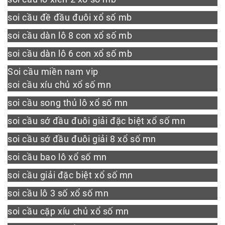
soi cầu đề đầu đuôi xổ số mb
soi cầu dàn lô 8 con xổ số mb
soi cầu dàn lô 6 con xổ số mb
Soi cầu miền nam vip
soi cầu xíu chủ xổ số mn
soi cầu song thủ lô xổ số mn
soi cầu sớ đầu đuôi giải đặc biệt xổ số mn
soi cầu sớ đầu đuôi giải 8 xổ số mn
soi cầu bao lô xổ số mn
soi cầu giải đặc biệt xổ số mn
soi cầu lô 3 số xổ số mn
soi cầu cặp xíu chủ xổ số mn