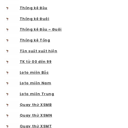
Thống kê Đầu
Thống kê Đuôi
Thống kê Đầu – Đuôi
Thống kê Tổng
Tần suất xuất hiện
TK từ 00 đến 99
Loto miền Bắc
Loto miền Nam
Loto miền Trung
Quay thử XSMB
Quay thử XSMN
Quay thử XSMT