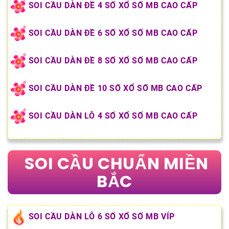
SOI CẦU DÀN ĐỀ 4 SỐ XỔ SỐ MB CAO CẤP
SOI CẦU DÀN ĐỀ 6 SỐ XỔ SỐ MB CAO CẤP
SOI CẦU DÀN ĐỀ 8 SỐ XỔ SỐ MB CAO CẤP
SOI CẦU DÀN ĐỀ 10 SỐ XỔ SỐ MB CAO CẤP
SOI CẦU DÀN LÔ 4 SỐ XỔ SỐ MB CAO CẤP
SOI CẦU CHUẨN MIỀN
BẮC
SOI CẦU DÀN LÔ 6 SỐ XỔ SỐ MB VÍP