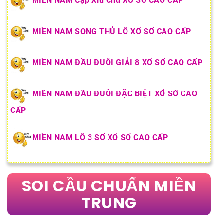
MIỀN NAM Cặp Xỉu Chủ XỔ SỐ CAO CẤP
MIỀN NAM SONG THỦ LÔ XỔ SỐ CAO CẤP
MIỀN NAM ĐẦU ĐUÔI GIẢI 8 XỔ SỐ CAO CẤP
MIỀN NAM ĐẦU ĐUÔI ĐẶC BIỆT XỔ SỐ CAO
CẤP
MIỀN NAM LÔ 3 SỐ XỔ SỐ CAO CẤP
SOI CẦU CHUẨN MIỀN
TRUNG