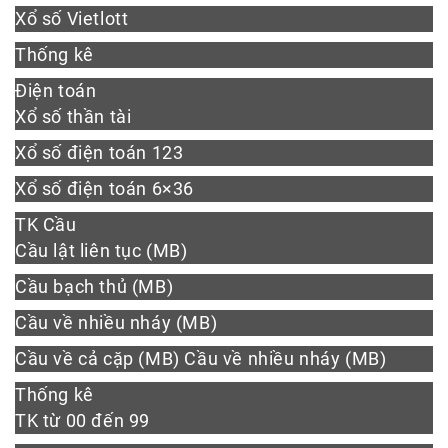
Xổ số Vietlott
Thống kê
Điện toán
Xổ số thần tài
Xổ số điện toán 123
Xổ số điện toán 6×36
TK Cầu
Cầu lật liên tục (MB)
Cầu bạch thủ (MB)
Cầu về nhiều nháy (MB)
Cầu về cả cặp (MB) Cầu về nhiều nháy (MB)
Thống kê
TK từ 00 đến 99