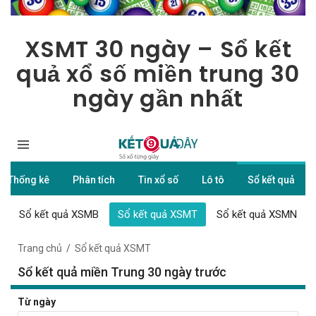
XSMT 30 ngày – Sổ kết
quả xổ số miền trung 30
ngày gần nhất