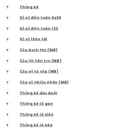
Thống kê
Xổ số điện toán 6x36
Xổ số điện toán 123
Xổ số thần tài
Cầu bạch thủ (MB)
Cầu lật liên tục (MB)
Cầu về cả cặp (MB)
Cầu về nhiều nháy (MB)
Thống kê đầu đuôi
Thống kê lô gan
Thống kê lô xiên
Thống kê lô kép