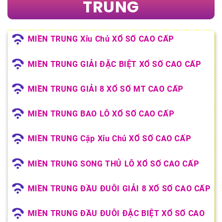
TRUNG
MIỀN TRUNG Xỉu Chủ XỔ SỐ CAO CẤP
MIỀN TRUNG GIẢI ĐẶC BIỆT XỔ SỐ CAO CẤP
MIỀN TRUNG GIẢI 8 XỔ SỐ MT CAO CẤP
MIỀN TRUNG BAO LÔ XỔ SỐ CAO CẤP
MIỀN TRUNG Cặp Xỉu Chủ XỔ SỐ CAO CẤP
MIỀN TRUNG SONG THỦ LÔ XỔ SỐ CAO CẤP
MIỀN TRUNG ĐẦU ĐUÔI GIẢI 8 XỔ SỐ CAO CẤP
MIỀN TRUNG ĐẦU ĐUÔI ĐẶC BIỆT XỔ SỐ CAO