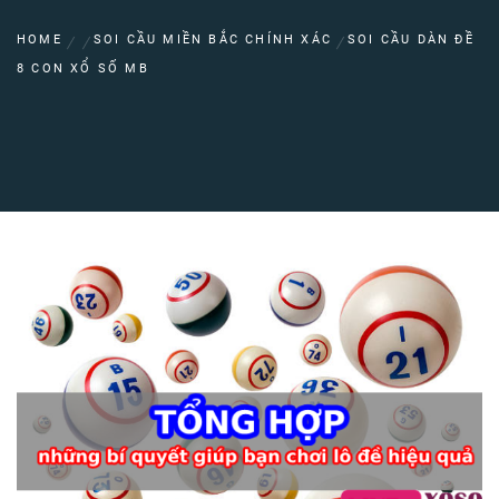
HOME
SOI CẦU MIỀN BẮC CHÍNH XÁC
SOI CẦU DÀN ĐỀ
8 CON XỔ SỐ MB