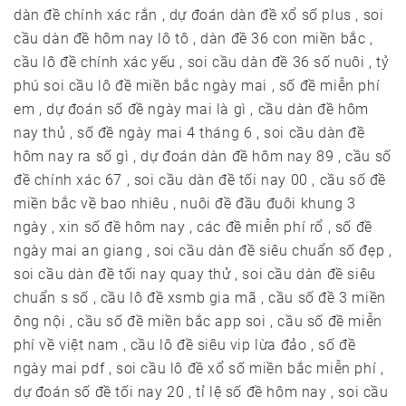
dàn đề chính xác rắn , dự đoán dàn đề xổ số plus , soi
cầu dàn đề hôm nay lô tô , dàn đề 36 con miền bắc ,
cầu lô đề chính xác yếu , soi cầu dàn đề 36 số nuôi , tỷ
phú soi cầu lô đề miền bắc ngày mai , số đề miễn phí
em , dự đoán số đề ngày mai là gì , cầu dàn đề hôm
nay thủ , số đề ngày mai 4 tháng 6 , soi cầu dàn đề
hôm nay ra số gì , dự đoán dàn đề hôm nay 89 , cầu số
đề chính xác 67 , soi cầu dàn đề tối nay 00 , cầu số đề
miền bắc về bao nhiêu , nuôi đề đầu đuôi khung 3
ngày , xin số đề hôm nay , các đề miễn phí rổ , số đề
ngày mai an giang , soi cầu dàn đề siêu chuẩn số đẹp ,
soi cầu dàn đề tối nay quay thử , soi cầu dàn đề siêu
chuẩn s số , cầu lô đề xsmb gia mã , cầu số đề 3 miền
ông nội , cầu số đề miền bắc app soi , cầu số đề miễn
phí về việt nam , cầu lô đề siêu vip lừa đảo , số đề
ngày mai pdf , soi cầu lô đề xổ số miền bắc miễn phí ,
dự đoán số đề tối nay 20 , tỉ lệ số đề hôm nay , soi cầu