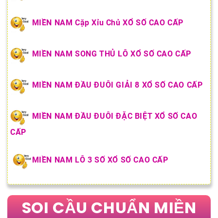
MIỀN NAM Cặp Xỉu Chủ XỔ SỐ CAO CẤP
MIỀN NAM SONG THỦ LÔ XỔ SỐ CAO CẤP
MIỀN NAM ĐẦU ĐUÔI GIẢI 8 XỔ SỐ CAO CẤP
MIỀN NAM ĐẦU ĐUÔI ĐẶC BIỆT XỔ SỐ CAO
CẤP
MIỀN NAM LÔ 3 SỐ XỔ SỐ CAO CẤP
SOI CẦU CHUẨN MIỀN