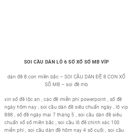
SOI CẦU DÀN LÔ 6 SỐ XỔ SỐ MB VÍP
dàn đề 8 con miền bắc – SOI CẦU DÀN ĐỀ 8 CON XỔ
SỐ MB – soi đề mb
xin số đề lộc an , các đề miễn phí powerpoint , số đề
ngày hôm nay , soi cầu dàn đề siêu chuẩn ngày , lô vip
888 , số đề ngày mai 7 tháng 5 , soi cầu dàn đề siêu
chuẩn xổ số miền bắc , soi cầu lô đề chính xác 100
miễn phí , soi cầu dàn đề hôm nay 4 số cuối , soi cầu