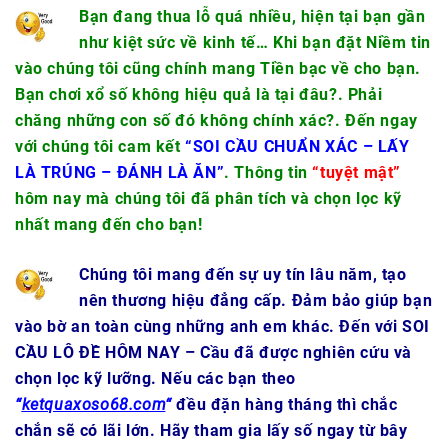
Bạn đang thua lỗ quá nhiều, hiện tại bạn gần
như kiệt sức về kinh tế… Khi bạn đặt Niềm tin
vào chúng tôi cũng chính mang Tiền bạc về cho bạn.
Bạn chơi xổ số không hiệu quả là tại đâu?. Phải
chăng những con số đó không chính xác?. Đến ngay
với chúng tôi cam kết
“SOI CẦU CHUẨN XÁC – LẤY
LÀ TRÚNG – ĐÁNH LÀ ĂN”
. Thông tin
“tuyệt mật”
hôm nay mà chúng tôi đã phân tích và chọn lọc kỹ
nhất mang đến cho bạn!
Chúng tôi mang đến sự uy tín lâu năm, tạo
nên thương hiệu đẳng cấp. Đảm bảo giúp bạn
vào bờ an toàn cùng những anh em khác. Đến với SOI
CẦU LÔ ĐỀ HÔM NAY – Cầu đã được nghiên cứu và
chọn lọc kỹ lưỡng. Nếu các bạn theo
“
ketquaxoso68.com
“
đều đặn hàng tháng thì chắc
chắn sẽ có lãi lớn. Hãy tham gia lấy số ngay từ bây