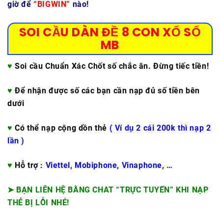
giờ để
“BIGWIN”
nào!
SOI CẦU DÀN ĐỀ 8 CON XỔ SỐ
MB
♥
Soi cầu Chuẩn Xác Chốt số chắc ăn. Đừng tiếc tiền!
♥
Để nhận được số các bạn cần nạp đủ số tiền bên
dưới
♥
Có thể nạp cộng dồn thẻ
( Ví dụ 2 cái 200k thì nạp 2
lần )
♥
Hỗ trợ :
Viettel, Mobiphone, Vinaphone, …
➤ BẠN LIÊN HỆ BẰNG CHAT “TRỰC TUYẾN” KHI NẠP
THẺ BỊ LỖI NHÉ!