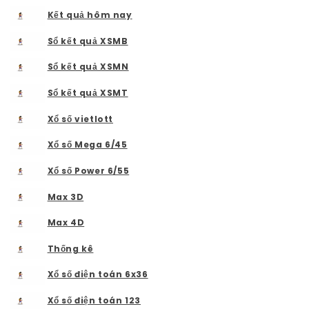
Kết quả hôm nay
Sổ kết quả XSMB
Sổ kết quả XSMN
Sổ kết quả XSMT
Xổ số vietlott
Xổ số Mega 6/45
Xổ số Power 6/55
Max 3D
Max 4D
Thống kê
Xổ số điện toán 6x36
Xổ số điện toán 123