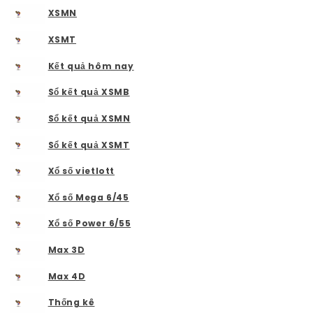
XSMN
XSMT
Kết quả hôm nay
Sổ kết quả XSMB
Sổ kết quả XSMN
Sổ kết quả XSMT
Xổ số vietlott
Xổ số Mega 6/45
Xổ số Power 6/55
Max 3D
Max 4D
Thống kê