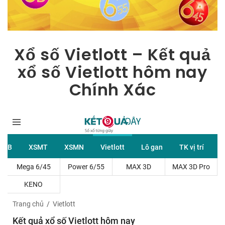
Xổ số Vietlott – Kết quả
xổ số Vietlott hôm nay
Chính Xác