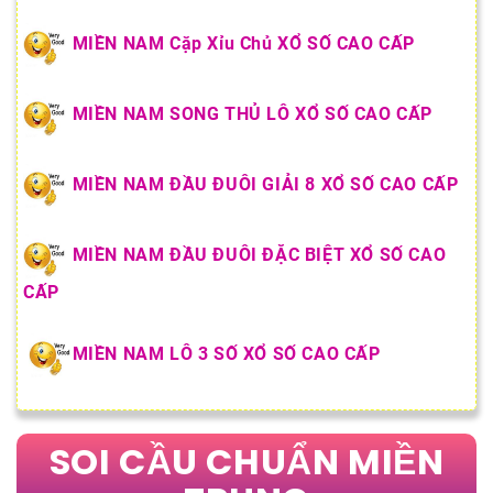
MIỀN NAM Cặp Xỉu Chủ XỔ SỐ CAO CẤP
MIỀN NAM SONG THỦ LÔ XỔ SỐ CAO CẤP
MIỀN NAM ĐẦU ĐUÔI GIẢI 8 XỔ SỐ CAO CẤP
MIỀN NAM ĐẦU ĐUÔI ĐẶC BIỆT XỔ SỐ CAO
CẤP
MIỀN NAM LÔ 3 SỐ XỔ SỐ CAO CẤP
SOI CẦU CHUẨN MIỀN