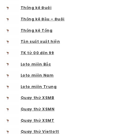
Thống kê Đuôi
Thống kê Đầu – Đuôi
Thống kê Tổng
Tần suất xuất hiện
TK từ 00 đến 99
Loto miền Bắc
Loto miền Nam
Loto miền Trung
Quay thử XSMB
Quay thử XSMN
Quay thử XSMT
Quay thử Vietlott