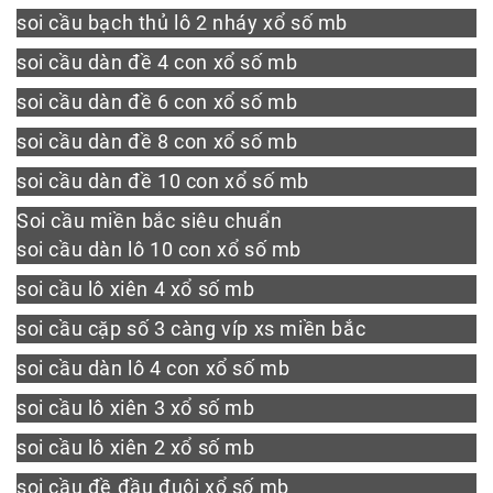
soi cầu bạch thủ lô 2 nháy xổ số mb
soi cầu dàn đề 4 con xổ số mb
soi cầu dàn đề 6 con xổ số mb
soi cầu dàn đề 8 con xổ số mb
soi cầu dàn đề 10 con xổ số mb
Soi cầu miền bắc siêu chuẩn
soi cầu dàn lô 10 con xổ số mb
soi cầu lô xiên 4 xổ số mb
soi cầu cặp số 3 càng víp xs miền bắc
soi cầu dàn lô 4 con xổ số mb
soi cầu lô xiên 3 xổ số mb
soi cầu lô xiên 2 xổ số mb
soi cầu đề đầu đuôi xổ số mb