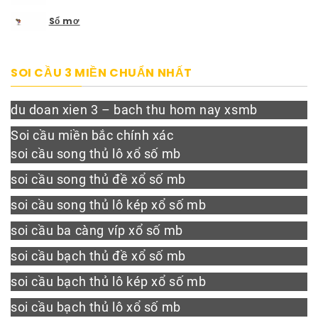
Sổ mơ
SOI CẦU 3 MIỀN CHUẨN NHẤT
du doan xien 3 – bach thu hom nay xsmb
Soi cầu miền bắc chính xác
soi cầu song thủ lô xổ số mb
soi cầu song thủ đề xổ số mb
soi cầu song thủ lô kép xổ số mb
soi cầu ba càng víp xổ số mb
soi cầu bạch thủ đề xổ số mb
soi cầu bạch thủ lô kép xổ số mb
soi cầu bạch thủ lô xổ số mb