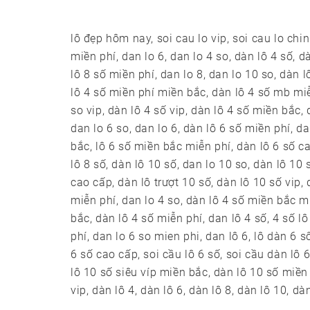
lô đẹp hôm nay, soi cau lo vip, soi cau lo chi
miền phí, dan lo 6, dan lo 4 so, dàn lô 4 số, d
lô 8 số miền phí, dan lo 8, dan lo 10 so, dàn l
lô 4 số miền phí miền bắc, dàn lô 4 số mb miễ
so vip, dàn lô 4 số vip, dàn lô 4 số miền bắc, 
dan lo 6 so, dan lo 6, dàn lô 6 số miền phí, da
bắc, lô 6 số miền bắc miễn phí, dàn lô 6 số ca
lô 8 số, dàn lô 10 số, dan lo 10 so, dàn lô 10
cao cấp, dàn lô trượt 10 số, dàn lô 10 số vip,
miễn phí, dan lo 4 so, dàn lô 4 số miền bắc mi
bắc, dàn lô 4 số miễn phí, dan lô 4 số, 4 số lô
phí, dan lo 6 so mien phi, dan lô 6, lô dàn 6 
6 số cao cấp, soi cầu lô 6 số, soi cầu dàn lô 
lô 10 số siêu víp miền bắc, dàn lô 10 số miền 
vip, dàn lô 4, dàn lô 6, dàn lô 8, dàn lô 10, dà