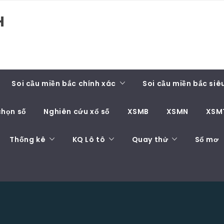
H
Soi cầu miền bắc chính xác
Soi cầu miền bắc siê
chọn số
Nghiên cứu xổ số
XSMB
XSMN
XSM
Thống kê
KQ Lô tô
Quay thử
Sổ mơ