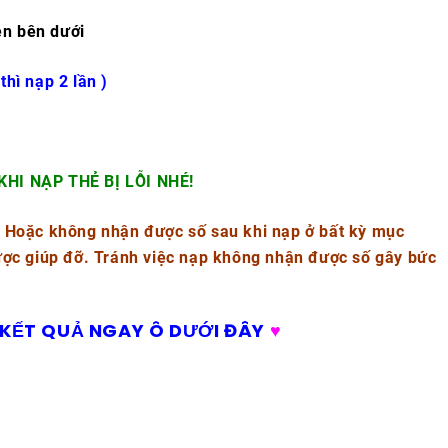
ền bên dưới
thì nạp 2 lần )
HI NẠP THẺ BỊ LỖI NHÉ!
ẻ. Hoặc không nhận được số sau khi nạp ở bất kỳ mục
được giúp đỡ. Tránh việc nạp không nhận được số gây bức
 KẾT QUẢ NGAY Ô DƯỚI ĐÂY
♥