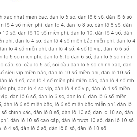
nh xac nhat mien bac, dan lo 6 so, dàn lô 6 số, dàn lô 6 số
àn lô 4 số miền phí, dan lo 4, dan lo 8 so, dàn lô 8 số, dàn
ô 10 số, dàn lô 10 số miền phí, dan lo 10, dàn lô 4 số, dàn
n phí, dan lo 4 so, dàn lô 4 số miền bắc miễn phí, dan lo 4
dàn lô 4 số miễn phí, dan lô 4 số, 4 số lô vip, dàn lô 6 số,
n lo 6 so mien phi, dan lô 6, lô dàn 6 số, dàn lô 6 số miền
o cấp, soi cầu lô 6 số, soi cầu dàn lô 6 số chính xác, dàn
 số siêu víp miền bắc, dàn lô 10 số miền phí, dàn lô 10 số
 dàn lô 4 số, dàn lô 4 số miền phí miền bắc, dàn lô 4 số mb
ễn phí, dan lo 4 so vip, dàn lô 4 số vip, dàn lô 4 số miền
 vip, dàn lô 6 số, dan lo 6 so, dan lo 6, dàn lô 6 số miền
số, dàn lô 6 số miền bắc, lô 6 số miền bắc miễn phí, dàn lô
6 số chính xác, dàn lô 8 số, dàn lô 10 số, dan lo 10 so, dàn
phí, dàn lô 10 số cao cấp, dàn lô trượt 10 số, dàn lô 10 số
n lô 4 số, dàn lô 6 số, dàn lô 8 số, dàn lô 10 số