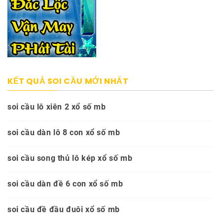
KẾT QUẢ SOI CẦU MỚI NHẤT
soi cầu lô xiên 2 xổ số mb
soi cầu dàn lô 8 con xổ số mb
soi cầu song thủ lô kép xổ số mb
soi cầu dàn đề 6 con xổ số mb
soi cầu đề đầu đuôi xổ số mb