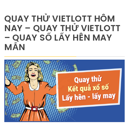
QUAY THỬ VIETLOTT HÔM
NAY – QUAY THỬ VIETLOTT
– QUAY SỐ LẤY HÊN MAY
MẮN