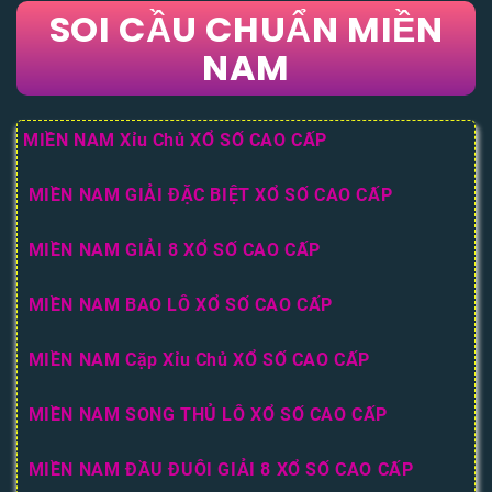
SOI CẦU CHUẨN MIỀN
NAM
MIỀN NAM Xỉu Chủ XỔ SỐ CAO CẤP
MIỀN NAM GIẢI ĐẶC BIỆT XỔ SỐ CAO CẤP
MIỀN NAM GIẢI 8 XỔ SỐ CAO CẤP
MIỀN NAM BAO LÔ XỔ SỐ CAO CẤP
MIỀN NAM Cặp Xỉu Chủ XỔ SỐ CAO CẤP
MIỀN NAM SONG THỦ LÔ XỔ SỐ CAO CẤP
MIỀN NAM ĐẦU ĐUÔI GIẢI 8 XỔ SỐ CAO CẤP