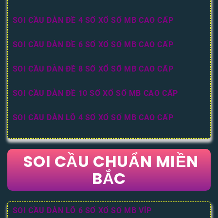
SOI CẦU DÀN ĐỀ 4 SỐ XỔ SỐ MB CAO CẤP
SOI CẦU DÀN ĐỀ 6 SỐ XỔ SỐ MB CAO CẤP
SOI CẦU DÀN ĐỀ 8 SỐ XỔ SỐ MB CAO CẤP
SOI CẦU DÀN ĐỀ 10 SỐ XỔ SỐ MB CAO CẤP
SOI CẦU DÀN LÔ 4 SỐ XỔ SỐ MB CAO CẤP
SOI CẦU CHUẨN MIỀN
BẮC
SOI CẦU DÀN LÔ 6 SỐ XỔ SỐ MB VÍP