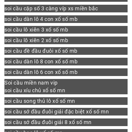
soi cầu cặp số 3 càng víp xs miền bắc
soi cầu dàn lô 4 con xổ số mb
soi cầu lô xiên 3 xổ số mb
soi cầu lô xiên 2 xổ số mb
soi cầu đề đầu đuôi xổ số mb
soi cầu dàn lô 8 con xổ số mb
soi cầu dàn lô 6 con xổ số mb
Soi cầu miền nam vip
soi cầu xíu chủ xổ số mn
soi cầu song thủ lô xổ số mn
soi cầu sớ đầu đuôi giải đặc biệt xổ số mn
soi cầu sớ đầu đuôi giải 8 xổ số mn