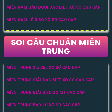
MIỀN NAM ĐẦU ĐUÔI ĐẶC BIỆT XỔ SỐ CAO CẤP
MIỀN NAM LÔ 3 SỐ XỔ SỐ CAO CẤP
SOI CẦU CHUẨN MIỀN
TRUNG
MIỀN TRUNG Xỉu Chủ XỔ SỐ CAO CẤP
MIỀN TRUNG GIẢI ĐẶC BIỆT XỔ SỐ CAO CẤP
MIỀN TRUNG GIẢI 8 XỔ SỐ MT CAO CẤP
MIỀN TRUNG BAO LÔ XỔ SỐ CAO CẤP