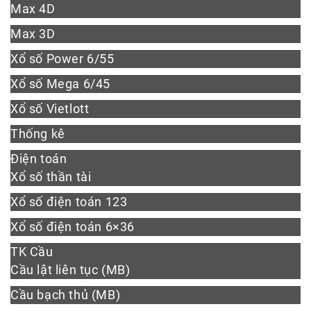
Max 4D
Max 3D
Xổ số Power 6/55
Xổ số Mega 6/45
Xổ số Vietlott
Thống kê
Điện toán
Xổ số thần tài
Xổ số điện toán 123
Xổ số điện toán 6×36
TK Cầu
Cầu lật liên tục (MB)
Cầu bạch thủ (MB)