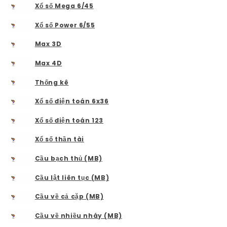
Xổ số Mega 6/45
Xổ số Power 6/55
Max 3D
Max 4D
Thống kê
Xổ số điện toán 6x36
Xổ số điện toán 123
Xổ số thần tài
Cầu bạch thủ (MB)
Cầu lật liên tục (MB)
Cầu về cả cặp (MB)
Cầu về nhiều nháy (MB)