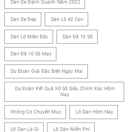
Dàn De Đánh Quanh Năm 2022
Dàn De Đẹp
Dàn Lô 42 Con
Dàn Lô Miền Bắc
Dàn Đề 10 Số
Dàn Đề 10 Số Max
Dự Đoán Giải Đặc Biệt Ngày Mai
Dự Đoán Kết Quả Xổ Số Siêu Chính Xác Hôm
Nay
Không Có Chuyên Mục
Lô Dàn Hôm Nay
Lô Dàn Là Gì
Lô Dàn Miễn Phí