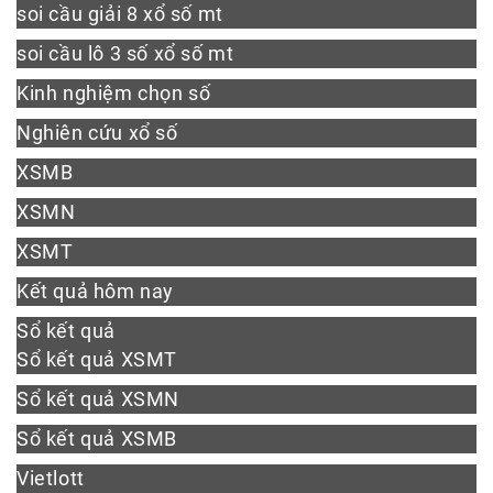
soi cầu giải 8 xổ số mt
soi cầu lô 3 số xổ số mt
Kinh nghiệm chọn số
Nghiên cứu xổ số
XSMB
XSMN
XSMT
Kết quả hôm nay
Sổ kết quả
Sổ kết quả XSMT
Sổ kết quả XSMN
Sổ kết quả XSMB
Vietlott