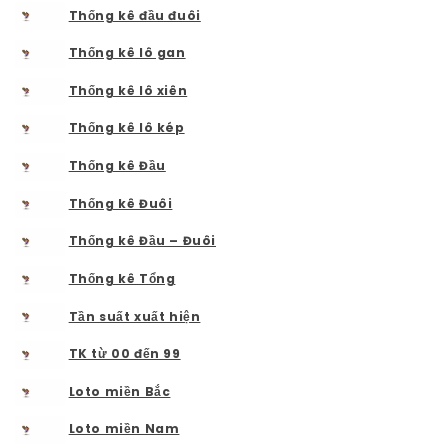
Thống kê đầu đuôi
Thống kê lô gan
Thống kê lô xiên
Thống kê lô kép
Thống kê Đầu
Thống kê Đuôi
Thống kê Đầu – Đuôi
Thống kê Tổng
Tần suất xuất hiện
TK từ 00 đến 99
Loto miền Bắc
Loto miền Nam