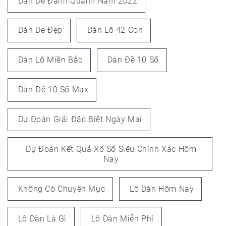
Dàn De Đánh Quanh Năm 2022
Dàn De Đẹp
Dàn Lô 42 Con
Dàn Lô Miền Bắc
Dàn Đề 10 Số
Dàn Đề 10 Số Max
Dự Đoán Giải Đặc Biệt Ngày Mai
Dự Đoán Kết Quả Xổ Số Siêu Chính Xác Hôm
Nay
Không Có Chuyên Mục
Lô Dàn Hôm Nay
Lô Dàn Là Gì
Lô Dàn Miễn Phí