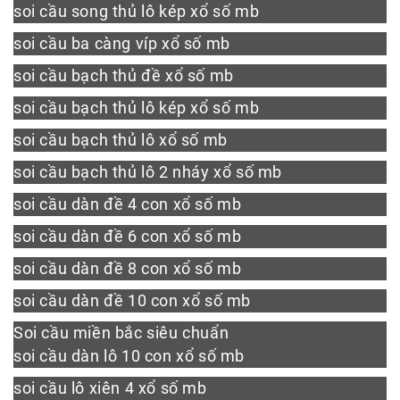
soi cầu song thủ lô kép xổ số mb
soi cầu ba càng víp xổ số mb
soi cầu bạch thủ đề xổ số mb
soi cầu bạch thủ lô kép xổ số mb
soi cầu bạch thủ lô xổ số mb
soi cầu bạch thủ lô 2 nháy xổ số mb
soi cầu dàn đề 4 con xổ số mb
soi cầu dàn đề 6 con xổ số mb
soi cầu dàn đề 8 con xổ số mb
soi cầu dàn đề 10 con xổ số mb
Soi cầu miền bắc siêu chuẩn
soi cầu dàn lô 10 con xổ số mb
soi cầu lô xiên 4 xổ số mb