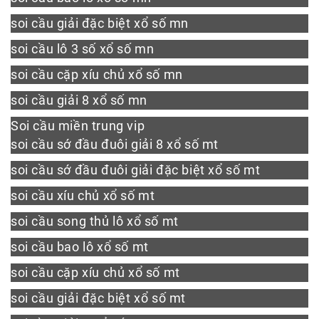
soi cầu giải đặc biệt xổ số mn
soi cầu lô 3 số xổ số mn
soi cầu cặp xíu chủ xổ số mn
soi cầu giải 8 xổ số mn
Soi cầu miền trung vip
soi cầu sớ đầu đuôi giải 8 xổ số mt
soi cầu sớ đầu đuôi giải đặc biệt xổ số mt
soi cầu xíu chủ xổ số mt
soi cầu song thủ lô xổ số mt
soi cầu bao lô xổ số mt
soi cầu cặp xíu chủ xổ số mt
soi cầu giải đặc biệt xổ số mt