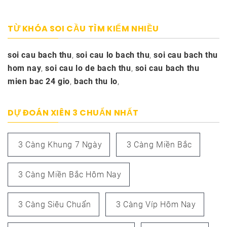
TỪ KHÓA SOI CẦU TÌM KIẾM NHIỀU
soi cau bach thu
,
soi cau lo bach thu
,
soi cau bach thu
hom nay
,
soi cau lo de bach thu
,
soi cau bach thu
mien bac 24 gio
,
bach thu lo
,
DỰ ĐOÁN XIÊN 3 CHUẨN NHẤT
3 Càng Khung 7 Ngày
3 Càng Miền Bắc
3 Càng Miền Bắc Hôm Nay
3 Càng Siêu Chuẩn
3 Càng Víp Hôm Nay