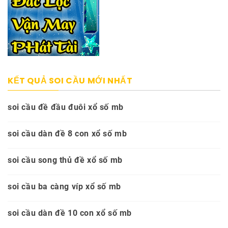
KẾT QUẢ SOI CẦU MỚI NHẤT
soi cầu đề đầu đuôi xổ số mb
soi cầu dàn đề 8 con xổ số mb
soi cầu song thủ đề xổ số mb
soi cầu ba càng víp xổ số mb
soi cầu dàn đề 10 con xổ số mb