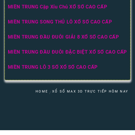
MIỀN TRUNG Cặp Xỉu Chủ XỔ SỐ CAO CẤP
MIỀN TRUNG SONG THỦ LÔ XỔ SỐ CAO CẤP
MIỀN TRUNG ĐẦU ĐUÔI GIẢI 8 XỔ SỐ CAO CẤP
MIỀN TRUNG ĐẦU ĐUÔI ĐẶC BIỆT XỔ SỐ CAO CẤP
MIỀN TRUNG LÔ 3 SỐ XỔ SỐ CAO CẤP
HOME
XỔ SỐ MAX 3D TRỰC TIẾP HÔM NAY