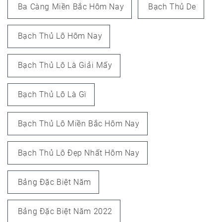
Ba Càng Miền Bắc Hôm Nay
Bạch Thủ De
Bạch Thủ Lô Hôm Nay
Bạch Thủ Lô Là Giải Mấy
Bạch Thủ Lô Là Gì
Bạch Thủ Lô Miền Bắc Hôm Nay
Bạch Thủ Lô Đẹp Nhất Hôm Nay
Bảng Đặc Biệt Năm
Bảng Đặc Biệt Năm 2022