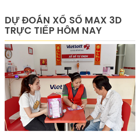
DỰ ĐOÁN XỔ SỐ MAX 3D
TRỰC TIẾP HÔM NAY