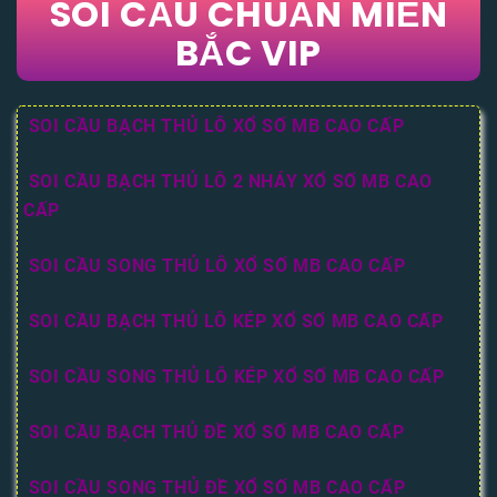
SOI CẦU CHUẨN MIỀN
BẮC VIP
SOI CẦU BẠCH THỦ LÔ XỔ SỐ MB CAO CẤP
SOI CẦU BẠCH THỦ LÔ 2 NHÁY XỔ SỐ MB CAO
CẤP
SOI CẦU SONG THỦ LÔ XỔ SỐ MB CAO CẤP
SOI CẦU BẠCH THỦ LÔ KÉP XỔ SỐ MB CAO CẤP
SOI CẦU SONG THỦ LÔ KÉP XỔ SỐ MB CAO CẤP
SOI CẦU BẠCH THỦ ĐỀ XỔ SỐ MB CAO CẤP
SOI CẦU SONG THỦ ĐỀ XỔ SỐ MB CAO CẤP