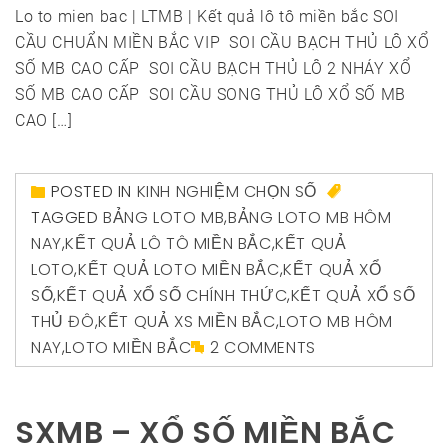
Lo to mien bac | LTMB | Kết quả lô tô miền bắc SOI
CẦU CHUẨN MIỀN BẮC VIP SOI CẦU BẠCH THỦ LÔ XỔ
SỐ MB CAO CẤP SOI CẦU BẠCH THỦ LÔ 2 NHÁY XỔ
SỐ MB CAO CẤP SOI CẦU SONG THỦ LÔ XỔ SỐ MB
CAO […]
POSTED IN
KINH NGHIỆM CHỌN SỐ
TAGGED
BẢNG LOTO MB
,
BẢNG LOTO MB HÔM
NAY
,
KẾT QUẢ LÔ TÔ MIỀN BẮC
,
KẾT QUẢ
LOTO
,
KẾT QUẢ LOTO MIỀN BẮC
,
KẾT QUẢ XỔ
SỐ
,
KẾT QUẢ XỔ SỐ CHÍNH THỨC
,
KẾT QUẢ XỔ SỐ
THỦ ĐÔ
,
KẾT QUẢ XS MIỀN BẮC
,
LOTO MB HÔM
NAY
,
LOTO MIỀN BẮC
2 COMMENTS
SXMB – XỔ SỐ MIỀN BẮC