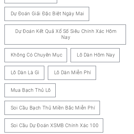
Dự Đoán Giải Đặc Biệt Ngày Mai
Dự Đoán Kết Quả Xổ Số Siêu Chính Xác Hôm
Nay
Không Có Chuyên Mục
Lô Dàn Hôm Nay
Lô Dàn Là Gì
Lô Dàn Miễn Phí
Mua Bạch Thủ Lô
Soi Cầu Bạch Thủ Miền Bắc Miễn Phí
Soi Cầu Dự Đoán XSMB Chính Xác 100