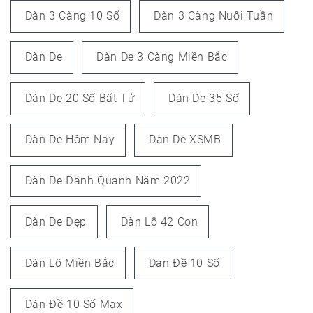
Dàn 3 Càng 10 Số
Dàn 3 Càng Nuôi Tuần
Dàn De
Dàn De 3 Càng Miền Bắc
Dàn De 20 Số Bất Tử
Dàn De 35 Số
Dàn De Hôm Nay
Dàn De XSMB
Dàn De Đánh Quanh Năm 2022
Dàn De Đẹp
Dàn Lô 42 Con
Dàn Lô Miền Bắc
Dàn Đề 10 Số
Dàn Đề 10 Số Max