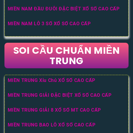
MIỀN NAM ĐẦU ĐUÔI ĐẶC BIỆT XỔ SỐ CAO CẤP
MIỀN NAM LÔ 3 SỐ XỔ SỐ CAO CẤP
SOI CẦU CHUẨN MIỀN
TRUNG
MIỀN TRUNG Xỉu Chủ XỔ SỐ CAO CẤP
MIỀN TRUNG GIẢI ĐẶC BIỆT XỔ SỐ CAO CẤP
MIỀN TRUNG GIẢI 8 XỔ SỐ MT CAO CẤP
MIỀN TRUNG BAO LÔ XỔ SỐ CAO CẤP