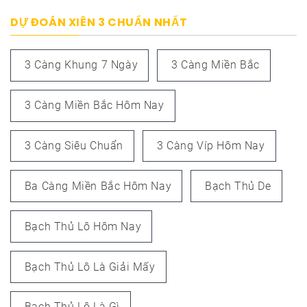
DỰ ĐOÁN XIÊN 3 CHUẨN NHẤT
3 Càng Khung 7 Ngày
3 Càng Miền Bắc
3 Càng Miền Bắc Hôm Nay
3 Càng Siêu Chuẩn
3 Càng Víp Hôm Nay
Ba Càng Miền Bắc Hôm Nay
Bạch Thủ De
Bạch Thủ Lô Hôm Nay
Bạch Thủ Lô Là Giải Mấy
Bạch Thủ Lô Là Gì