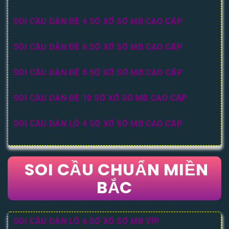
SOI CẦU DÀN ĐỀ 4 SỐ XỔ SỐ MB CAO CẤP
SOI CẦU DÀN ĐỀ 6 SỐ XỔ SỐ MB CAO CẤP
SOI CẦU DÀN ĐỀ 8 SỐ XỔ SỐ MB CAO CẤP
SOI CẦU DÀN ĐỀ 10 SỐ XỔ SỐ MB CAO CẤP
SOI CẦU DÀN LÔ 4 SỐ XỔ SỐ MB CAO CẤP
SOI CẦU CHUẨN MIỀN
BẮC
SOI CẦU DÀN LÔ 6 SỐ XỔ SỐ MB VÍP