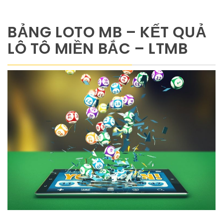
BẢNG LOTO MB – KẾT QUẢ
LÔ TÔ MIỀN BẮC – LTMB