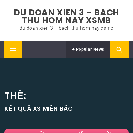
Skip
DU DOAN XIEN 3 – BACH
to
THU HOM NAY XSMB
content
du doan xien 3 – bach thu hom nay xsmb
Popular News
Primary
Menu
THẺ:
KẾT QUẢ XS MIỀN BẮC