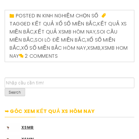
POSTED IN
KINH NGHIỆM CHỌN SỐ
TAGGED
KẾT QUẢ XỔ SỐ MIỀN BẮC
,
KẾT QUẢ XS
MIỀN BẮC
,
KẾT QUẢ XSMB HÔM NAY
,
SOI CẦU
MIỀN BẮC
,
SOI LÔ ĐỀ MIỀN BẮC
,
XỔ SỐ MIỀN
BẮC
,
XỔ SỐ MIỀN BẮC HÔM NAY
,
XSMB
,
XSMB HOM
NAY
2 COMMENTS
Search
➥ GÓC XEM KẾT QUẢ XS HÔM NAY
XSMB