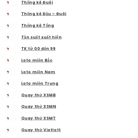
Thống kê Đuôi
Thống kê Đầu – Đuôi
Thống kê Tổng
Tần suất xuất hiện
TK từ 00 đến 99
Loto miền Bắc
Loto miền Nam
Loto miền Trung
Quay thử XSMB
Quay thử XSMN
Quay thử XSMT
Quay thử Vietlott