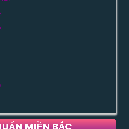
P
P
P
HUẨN MIỀN BẮC