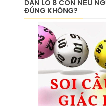
DÀN LÔ 8 CON NẾU N
ĐÚNG KHÔNG?