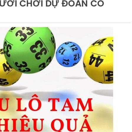
GƯỜI CHƠI DỰ ĐOÁN CÓ