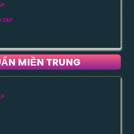
ẤP
O CẤP
UẨN MIỀN TRUNG
ẤP