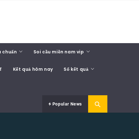
u chuẩn
Soi cầu miền nam vip
T
Kết quả hôm nay
Sổ kết quả
Popular News