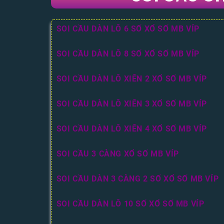
SOI CẦU DÀN LÔ 6 SỐ XỔ SỐ MB VÍP
SOI CẦU DÀN LÔ 8 SỐ XỔ SỐ MB VÍP
SOI CẦU DÀN LÔ XIÊN 2 XỔ SỐ MB VÍP
SOI CẦU DÀN LÔ XIÊN 3 XỔ SỐ MB VÍP
SOI CẦU DÀN LÔ XIÊN 4 XỔ SỐ MB VÍP
SOI CẦU 3 CÀNG XỔ SỐ MB VÍP
SOI CẦU DÀN 3 CÀNG 2 SỐ XỔ SỐ MB VÍP
SOI CẦU DÀN LÔ 10 SỐ XỔ SỐ MB VÍP