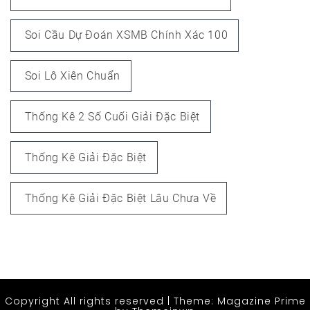
Soi Cầu Dự Đoán XSMB Chính Xác 100
Soi Lô Xiên Chuẩn
Thống Kê 2 Số Cuối Giải Đặc Biệt
Thống Kê Giải Đặc Biệt
Thống Kê Giải Đặc Biệt Lâu Chưa Về
Copyright All rights reserved
|
Theme: Magazine Prime