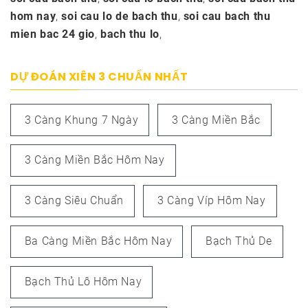
hom nay
,
soi cau lo de bach thu
,
soi cau bach thu
mien bac 24 gio
,
bach thu lo
,
DỰ ĐOÁN XIÊN 3 CHUẨN NHẤT
3 Càng Khung 7 Ngày
3 Càng Miền Bắc
3 Càng Miền Bắc Hôm Nay
3 Càng Siêu Chuẩn
3 Càng Víp Hôm Nay
Ba Càng Miền Bắc Hôm Nay
Bạch Thủ De
Bạch Thủ Lô Hôm Nay