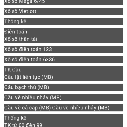
Xổ số Mega 6/45
Xổ số Vietlott
Thống kê
Điện toán
Xổ số thần tài
Xổ số điện toán 123
Xổ số điện toán 6×36
TK Cầu
Cầu lật liên tục (MB)
Cầu bạch thủ (MB)
Cầu về nhiều nháy (MB)
Cầu về cả cặp (MB) Cầu về nhiều nháy (MB)
Thống kê
TK từ 00 đến 99