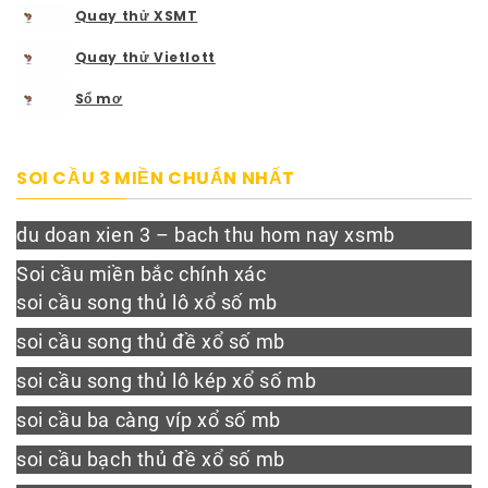
Quay thử XSMT
Quay thử Vietlott
Sổ mơ
SOI CẦU 3 MIỀN CHUẨN NHẤT
du doan xien 3 – bach thu hom nay xsmb
Soi cầu miền bắc chính xác
soi cầu song thủ lô xổ số mb
soi cầu song thủ đề xổ số mb
soi cầu song thủ lô kép xổ số mb
soi cầu ba càng víp xổ số mb
soi cầu bạch thủ đề xổ số mb