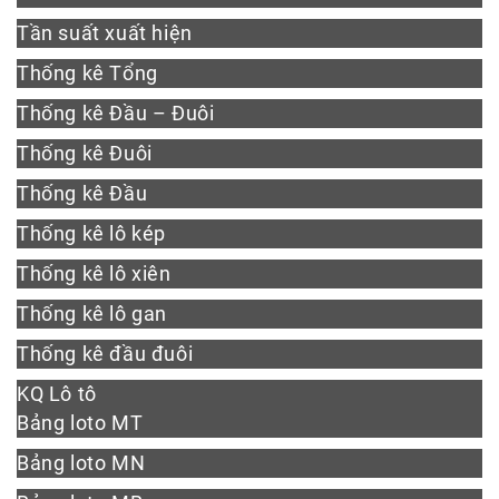
Tần suất xuất hiện
Thống kê Tổng
Thống kê Đầu – Đuôi
Thống kê Đuôi
Thống kê Đầu
Thống kê lô kép
Thống kê lô xiên
Thống kê lô gan
Thống kê đầu đuôi
KQ Lô tô
Bảng loto MT
Bảng loto MN