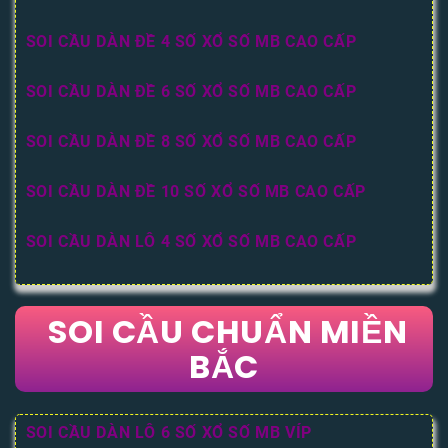
SOI CẦU DÀN ĐỀ 4 SỐ XỔ SỐ MB CAO CẤP
SOI CẦU DÀN ĐỀ 6 SỐ XỔ SỐ MB CAO CẤP
SOI CẦU DÀN ĐỀ 8 SỐ XỔ SỐ MB CAO CẤP
SOI CẦU DÀN ĐỀ 10 SỐ XỔ SỐ MB CAO CẤP
SOI CẦU DÀN LÔ 4 SỐ XỔ SỐ MB CAO CẤP
SOI CẦU CHUẨN MIỀN
BẮC
SOI CẦU DÀN LÔ 6 SỐ XỔ SỐ MB VÍP