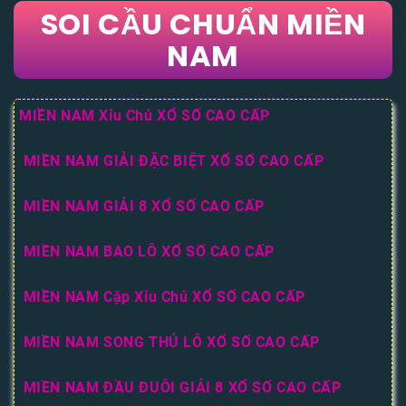
SOI CẦU CHUẨN MIỀN
NAM
MIỀN NAM Xỉu Chủ XỔ SỐ CAO CẤP
MIỀN NAM GIẢI ĐẶC BIỆT XỔ SỐ CAO CẤP
MIỀN NAM GIẢI 8 XỔ SỐ CAO CẤP
MIỀN NAM BAO LÔ XỔ SỐ CAO CẤP
MIỀN NAM Cặp Xỉu Chủ XỔ SỐ CAO CẤP
MIỀN NAM SONG THỦ LÔ XỔ SỐ CAO CẤP
MIỀN NAM ĐẦU ĐUÔI GIẢI 8 XỔ SỐ CAO CẤP