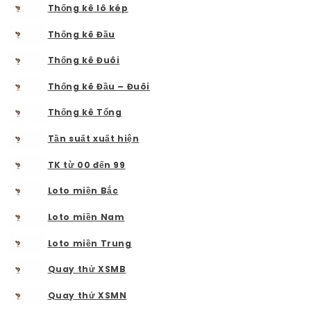
Thống kê lô kép
Thống kê Đầu
Thống kê Đuôi
Thống kê Đầu – Đuôi
Thống kê Tổng
Tần suất xuất hiện
TK từ 00 đến 99
Loto miền Bắc
Loto miền Nam
Loto miền Trung
Quay thử XSMB
Quay thử XSMN