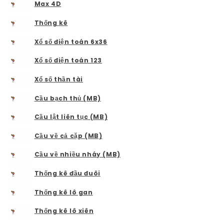
Max 4D
Thống kê
Xổ số điện toán 6x36
Xổ số điện toán 123
Xổ số thần tài
Cầu bạch thủ (MB)
Cầu lật liên tục (MB)
Cầu về cả cặp (MB)
Cầu về nhiều nháy (MB)
Thống kê đầu đuôi
Thống kê lô gan
Thống kê lô xiên