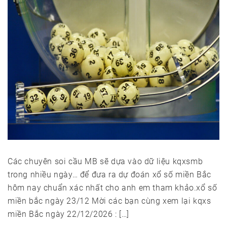
Các chuyên soi cầu MB sẽ dựa vào dữ liệu kqxsmb
trong nhiều ngày… để đưa ra dự đoán xổ số miền Bắc
hôm nay chuẩn xác nhất cho anh em tham khảo.xổ số
miền bắc ngày 23/12 Mời các bạn cùng xem lại kqxs
miền Bắc ngày 22/12/2026 : […]