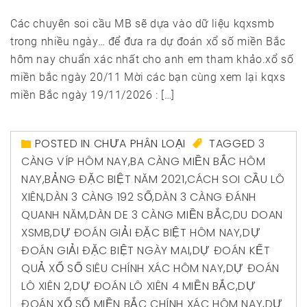
Các chuyên soi cầu MB sẽ dựa vào dữ liệu kqxsmb
trong nhiều ngày… để đưa ra dự đoán xổ số miền Bắc
hôm nay chuẩn xác nhất cho anh em tham khảo.xổ số
miền bắc ngày 20/11 Mời các bạn cùng xem lại kqxs
miền Bắc ngày 19/11/2026 : […]
POSTED IN CHƯA PHÂN LOẠI
TAGGED
3
CÀNG VÍP HÔM NAY
,
BA CÀNG MIỀN BẮC HÔM
NAY
,
BẢNG ĐẶC BIỆT NĂM 2021
,
CÁCH SOI CẦU LÔ
XIÊN
,
DÀN 3 CÀNG 192 SỐ
,
DÀN 3 CÀNG ĐÁNH
QUANH NĂM
,
DÀN DE 3 CÀNG MIỀN BẮC
,
DU DOAN
XSMB
,
DỰ ĐOÁN GIẢI ĐẶC BIỆT HÔM NAY
,
DỰ
ĐOÁN GIẢI ĐẶC BIỆT NGÀY MAI
,
DỰ ĐOÁN KẾT
QUẢ XỔ SỐ SIÊU CHÍNH XÁC HÔM NAY
,
DỰ ĐOÁN
LÔ XIÊN 2
,
DỰ ĐOÁN LÔ XIÊN 4 MIỀN BẮC
,
DỰ
ĐOÁN XỔ SỐ MIỀN BẮC CHÍNH XÁC HÔM NAY
,
DỰ