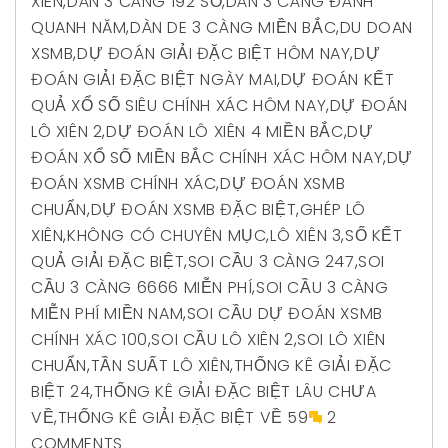
XIÊN
,
DÀN 3 CÀNG 192 SỐ
,
DÀN 3 CÀNG ĐÁNH
QUANH NĂM
,
DÀN DE 3 CÀNG MIỀN BẮC
,
DU DOAN
XSMB
,
DỰ ĐOÁN GIẢI ĐẶC BIỆT HÔM NAY
,
DỰ
ĐOÁN GIẢI ĐẶC BIỆT NGÀY MAI
,
DỰ ĐOÁN KẾT
QUẢ XỔ SỐ SIÊU CHÍNH XÁC HÔM NAY
,
DỰ ĐOÁN
LÔ XIÊN 2
,
DỰ ĐOÁN LÔ XIÊN 4 MIỀN BẮC
,
DỰ
ĐOÁN XỔ SỐ MIỀN BẮC CHÍNH XÁC HÔM NAY
,
DỰ
ĐOÁN XSMB CHÍNH XÁC
,
DỰ ĐOÁN XSMB
CHUẨN
,
DỰ ĐOÁN XSMB ĐẶC BIỆT
,
GHÉP LÔ
XIÊN
,
KHÔNG CÓ CHUYÊN MỤC
,
LÔ XIÊN 3
,
SỐ KẾT
QUẢ GIẢI ĐẶC BIỆT
,
SOI CẦU 3 CÀNG 247
,
SOI
CẦU 3 CÀNG 6666 MIỄN PHÍ
,
SOI CẦU 3 CÀNG
MIỄN PHÍ MIỀN NAM
,
SOI CẦU DỰ ĐOÁN XSMB
CHÍNH XÁC 100
,
SOI CẦU LÔ XIÊN 2
,
SOI LÔ XIÊN
CHUẨN
,
TẦN SUẤT LÔ XIÊN
,
THỐNG KÊ GIẢI ĐẶC
BIỆT 24
,
THỐNG KÊ GIẢI ĐẶC BIỆT LÂU CHƯA
VỀ
,
THỐNG KÊ GIẢI ĐẶC BIỆT VỀ 59
2
COMMENTS