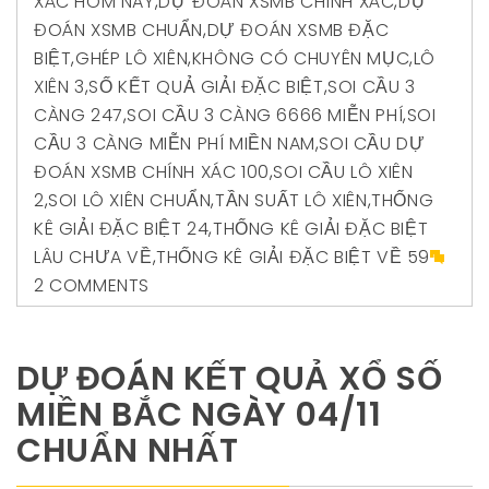
XÁC HÔM NAY
,
DỰ ĐOÁN XSMB CHÍNH XÁC
,
DỰ
ĐOÁN XSMB CHUẨN
,
DỰ ĐOÁN XSMB ĐẶC
BIỆT
,
GHÉP LÔ XIÊN
,
KHÔNG CÓ CHUYÊN MỤC
,
LÔ
XIÊN 3
,
SỐ KẾT QUẢ GIẢI ĐẶC BIỆT
,
SOI CẦU 3
CÀNG 247
,
SOI CẦU 3 CÀNG 6666 MIỄN PHÍ
,
SOI
CẦU 3 CÀNG MIỄN PHÍ MIỀN NAM
,
SOI CẦU DỰ
ĐOÁN XSMB CHÍNH XÁC 100
,
SOI CẦU LÔ XIÊN
2
,
SOI LÔ XIÊN CHUẨN
,
TẦN SUẤT LÔ XIÊN
,
THỐNG
KÊ GIẢI ĐẶC BIỆT 24
,
THỐNG KÊ GIẢI ĐẶC BIỆT
LÂU CHƯA VỀ
,
THỐNG KÊ GIẢI ĐẶC BIỆT VỀ 59
2 COMMENTS
DỰ ĐOÁN KẾT QUẢ XỔ SỐ
MIỀN BẮC NGÀY 04/11
CHUẨN NHẤT