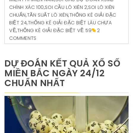
CHÍNH XÁC 100
,
SOI CẦU LÔ XIÊN 2
,
SOI LÔ XIÊN
CHUẨN
,
TẦN SUẤT LÔ XIÊN
,
THỐNG KÊ GIẢI ĐẶC
BIỆT 24
,
THỐNG KÊ GIẢI ĐẶC BIỆT LÂU CHƯA
VỀ
,
THỐNG KÊ GIẢI ĐẶC BIỆT VỀ 59
2
COMMENTS
DỰ ĐOÁN KẾT QUẢ XỔ SỐ
MIỀN BẮC NGÀY 24/12
CHUẨN NHẤT