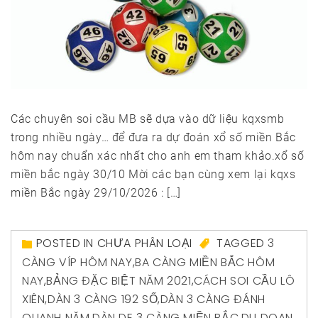
Các chuyên soi cầu MB sẽ dựa vào dữ liệu kqxsmb
trong nhiều ngày… để đưa ra dự đoán xổ số miền Bắc
hôm nay chuẩn xác nhất cho anh em tham khảo.xổ số
miền bắc ngày 30/10 Mời các bạn cùng xem lại kqxs
miền Bắc ngày 29/10/2026 : […]
POSTED IN CHƯA PHÂN LOẠI
TAGGED
3
CÀNG VÍP HÔM NAY
,
BA CÀNG MIỀN BẮC HÔM
NAY
,
BẢNG ĐẶC BIỆT NĂM 2021
,
CÁCH SOI CẦU LÔ
XIÊN
,
DÀN 3 CÀNG 192 SỐ
,
DÀN 3 CÀNG ĐÁNH
QUANH NĂM
,
DÀN DE 3 CÀNG MIỀN BẮC
,
DU DOAN