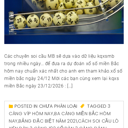
Các chuyên soi cầu MB sẽ dựa vào dữ liệu kqxsmb
trong nhiều ngày… để đưa ra dự đoán xổ số miền Bắc
hôm nay chuẩn xác nhất cho anh em tham khảo.xổ số
miền bắc ngày 24/12 Mời các bạn cùng xem lại kqxs
miền Bắc ngày 23/12/2026 : […]
POSTED IN CHƯA PHÂN LOẠI
TAGGED
3
CÀNG VÍP HÔM NAY
,
BA CÀNG MIỀN BẮC HÔM
NAY
,
BẢNG ĐẶC BIỆT NĂM 2021
,
CÁCH SOI CẦU LÔ