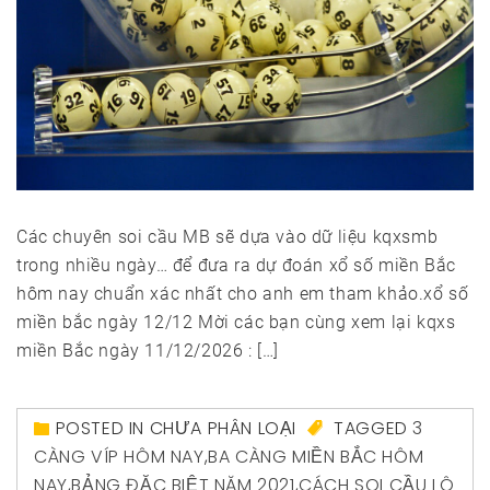
Các chuyên soi cầu MB sẽ dựa vào dữ liệu kqxsmb
trong nhiều ngày… để đưa ra dự đoán xổ số miền Bắc
hôm nay chuẩn xác nhất cho anh em tham khảo.xổ số
miền bắc ngày 12/12 Mời các bạn cùng xem lại kqxs
miền Bắc ngày 11/12/2026 : […]
POSTED IN CHƯA PHÂN LOẠI
TAGGED
3
CÀNG VÍP HÔM NAY
,
BA CÀNG MIỀN BẮC HÔM
NAY
,
BẢNG ĐẶC BIỆT NĂM 2021
,
CÁCH SOI CẦU LÔ