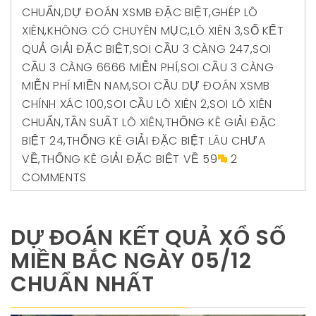
CHUẨN
,
DỰ ĐOÁN XSMB ĐẶC BIỆT
,
GHÉP LÔ
XIÊN
,
KHÔNG CÓ CHUYÊN MỤC
,
LÔ XIÊN 3
,
SỐ KẾT
QUẢ GIẢI ĐẶC BIỆT
,
SOI CẦU 3 CÀNG 247
,
SOI
CẦU 3 CÀNG 6666 MIỄN PHÍ
,
SOI CẦU 3 CÀNG
MIỄN PHÍ MIỀN NAM
,
SOI CẦU DỰ ĐOÁN XSMB
CHÍNH XÁC 100
,
SOI CẦU LÔ XIÊN 2
,
SOI LÔ XIÊN
CHUẨN
,
TẦN SUẤT LÔ XIÊN
,
THỐNG KÊ GIẢI ĐẶC
BIỆT 24
,
THỐNG KÊ GIẢI ĐẶC BIỆT LÂU CHƯA
VỀ
,
THỐNG KÊ GIẢI ĐẶC BIỆT VỀ 59
2
COMMENTS
DỰ ĐOÁN KẾT QUẢ XỔ SỐ
MIỀN BẮC NGÀY 05/12
CHUẨN NHẤT