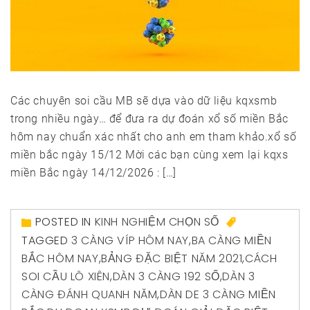
Các chuyên soi cầu MB sẽ dựa vào dữ liệu kqxsmb
trong nhiều ngày… để đưa ra dự đoán xổ số miền Bắc
hôm nay chuẩn xác nhất cho anh em tham khảo.xổ số
miền bắc ngày 15/12 Mời các bạn cùng xem lại kqxs
miền Bắc ngày 14/12/2026 : […]
POSTED IN
KINH NGHIỆM CHỌN SỐ
TAGGED
3 CÀNG VÍP HÔM NAY
,
BA CÀNG MIỀN
BẮC HÔM NAY
,
BẢNG ĐẶC BIỆT NĂM 2021
,
CÁCH
SOI CẦU LÔ XIÊN
,
DÀN 3 CÀNG 192 SỐ
,
DÀN 3
CÀNG ĐÁNH QUANH NĂM
,
DÀN DE 3 CÀNG MIỀN