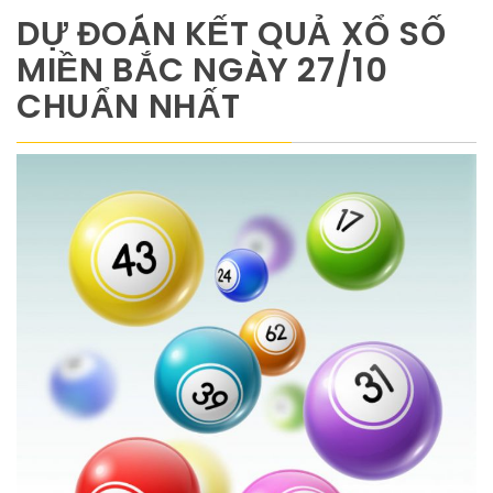
DỰ ĐOÁN KẾT QUẢ XỔ SỐ
MIỀN BẮC NGÀY 27/10
CHUẨN NHẤT