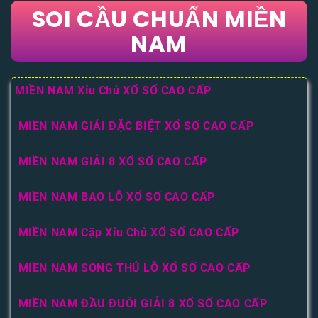
SOI CẦU CHUẨN MIỀN
NAM
MIỀN NAM Xỉu Chủ XỔ SỐ CAO CẤP
MIỀN NAM GIẢI ĐẶC BIỆT XỔ SỐ CAO CẤP
MIỀN NAM GIẢI 8 XỔ SỐ CAO CẤP
MIỀN NAM BAO LÔ XỔ SỐ CAO CẤP
MIỀN NAM Cặp Xỉu Chủ XỔ SỐ CAO CẤP
MIỀN NAM SONG THỦ LÔ XỔ SỐ CAO CẤP
MIỀN NAM ĐẦU ĐUÔI GIẢI 8 XỔ SỐ CAO CẤP