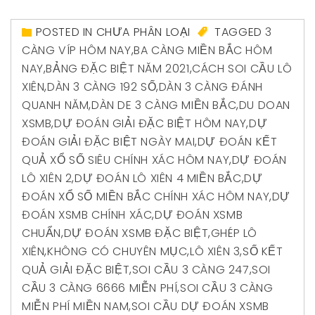
POSTED IN CHƯA PHÂN LOẠI
TAGGED
3
CÀNG VÍP HÔM NAY
,
BA CÀNG MIỀN BẮC HÔM
NAY
,
BẢNG ĐẶC BIỆT NĂM 2021
,
CÁCH SOI CẦU LÔ
XIÊN
,
DÀN 3 CÀNG 192 SỐ
,
DÀN 3 CÀNG ĐÁNH
QUANH NĂM
,
DÀN DE 3 CÀNG MIỀN BẮC
,
DU DOAN
XSMB
,
DỰ ĐOÁN GIẢI ĐẶC BIỆT HÔM NAY
,
DỰ
ĐOÁN GIẢI ĐẶC BIỆT NGÀY MAI
,
DỰ ĐOÁN KẾT
QUẢ XỔ SỐ SIÊU CHÍNH XÁC HÔM NAY
,
DỰ ĐOÁN
LÔ XIÊN 2
,
DỰ ĐOÁN LÔ XIÊN 4 MIỀN BẮC
,
DỰ
ĐOÁN XỔ SỐ MIỀN BẮC CHÍNH XÁC HÔM NAY
,
DỰ
ĐOÁN XSMB CHÍNH XÁC
,
DỰ ĐOÁN XSMB
CHUẨN
,
DỰ ĐOÁN XSMB ĐẶC BIỆT
,
GHÉP LÔ
XIÊN
,
KHÔNG CÓ CHUYÊN MỤC
,
LÔ XIÊN 3
,
SỐ KẾT
QUẢ GIẢI ĐẶC BIỆT
,
SOI CẦU 3 CÀNG 247
,
SOI
CẦU 3 CÀNG 6666 MIỄN PHÍ
,
SOI CẦU 3 CÀNG
MIỄN PHÍ MIỀN NAM
,
SOI CẦU DỰ ĐOÁN XSMB