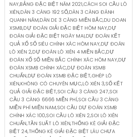
NAY
,
BẢNG ĐẶC BIỆT NĂM 2021
,
CÁCH SOI CẦU LÔ
XIÊN
,
DÀN 3 CÀNG 192 SỐ
,
DÀN 3 CÀNG ĐÁNH
QUANH NĂM
,
DÀN DE 3 CÀNG MIỀN BẮC
,
DU DOAN
XSMB
,
DỰ ĐOÁN GIẢI ĐẶC BIỆT HÔM NAY
,
DỰ
ĐOÁN GIẢI ĐẶC BIỆT NGÀY MAI
,
DỰ ĐOÁN KẾT
QUẢ XỔ SỐ SIÊU CHÍNH XÁC HÔM NAY
,
DỰ ĐOÁN
LÔ XIÊN 2
,
DỰ ĐOÁN LÔ XIÊN 4 MIỀN BẮC
,
DỰ
ĐOÁN XỔ SỐ MIỀN BẮC CHÍNH XÁC HÔM NAY
,
DỰ
ĐOÁN XSMB CHÍNH XÁC
,
DỰ ĐOÁN XSMB
CHUẨN
,
DỰ ĐOÁN XSMB ĐẶC BIỆT
,
GHÉP LÔ
XIÊN
,
KHÔNG CÓ CHUYÊN MỤC
,
LÔ XIÊN 3
,
SỐ KẾT
QUẢ GIẢI ĐẶC BIỆT
,
SOI CẦU 3 CÀNG 247
,
SOI
CẦU 3 CÀNG 6666 MIỄN PHÍ
,
SOI CẦU 3 CÀNG
MIỄN PHÍ MIỀN NAM
,
SOI CẦU DỰ ĐOÁN XSMB
CHÍNH XÁC 100
,
SOI CẦU LÔ XIÊN 2
,
SOI LÔ XIÊN
CHUẨN
,
TẦN SUẤT LÔ XIÊN
,
THỐNG KÊ GIẢI ĐẶC
BIỆT 24
,
THỐNG KÊ GIẢI ĐẶC BIỆT LÂU CHƯA