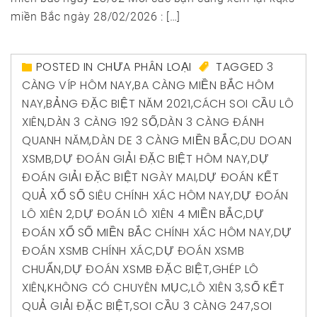
miền Bắc ngày 28/02/2026 : […]
POSTED IN CHƯA PHÂN LOẠI
TAGGED
3
CÀNG VÍP HÔM NAY
,
BA CÀNG MIỀN BẮC HÔM
NAY
,
BẢNG ĐẶC BIỆT NĂM 2021
,
CÁCH SOI CẦU LÔ
XIÊN
,
DÀN 3 CÀNG 192 SỐ
,
DÀN 3 CÀNG ĐÁNH
QUANH NĂM
,
DÀN DE 3 CÀNG MIỀN BẮC
,
DU DOAN
XSMB
,
DỰ ĐOÁN GIẢI ĐẶC BIỆT HÔM NAY
,
DỰ
ĐOÁN GIẢI ĐẶC BIỆT NGÀY MAI
,
DỰ ĐOÁN KẾT
QUẢ XỔ SỐ SIÊU CHÍNH XÁC HÔM NAY
,
DỰ ĐOÁN
LÔ XIÊN 2
,
DỰ ĐOÁN LÔ XIÊN 4 MIỀN BẮC
,
DỰ
ĐOÁN XỔ SỐ MIỀN BẮC CHÍNH XÁC HÔM NAY
,
DỰ
ĐOÁN XSMB CHÍNH XÁC
,
DỰ ĐOÁN XSMB
CHUẨN
,
DỰ ĐOÁN XSMB ĐẶC BIỆT
,
GHÉP LÔ
XIÊN
,
KHÔNG CÓ CHUYÊN MỤC
,
LÔ XIÊN 3
,
SỐ KẾT
QUẢ GIẢI ĐẶC BIỆT
,
SOI CẦU 3 CÀNG 247
,
SOI