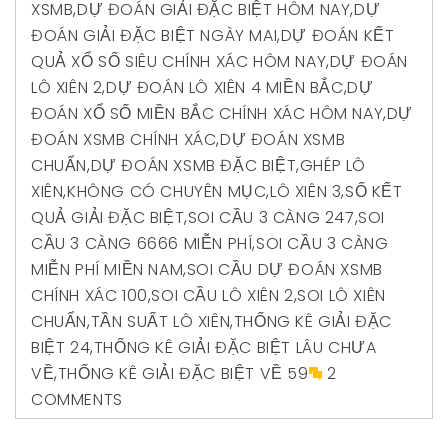
XSMB
,
DỰ ĐOÁN GIẢI ĐẶC BIỆT HÔM NAY
,
DỰ
ĐOÁN GIẢI ĐẶC BIỆT NGÀY MAI
,
DỰ ĐOÁN KẾT
QUẢ XỔ SỐ SIÊU CHÍNH XÁC HÔM NAY
,
DỰ ĐOÁN
LÔ XIÊN 2
,
DỰ ĐOÁN LÔ XIÊN 4 MIỀN BẮC
,
DỰ
ĐOÁN XỔ SỐ MIỀN BẮC CHÍNH XÁC HÔM NAY
,
DỰ
ĐOÁN XSMB CHÍNH XÁC
,
DỰ ĐOÁN XSMB
CHUẨN
,
DỰ ĐOÁN XSMB ĐẶC BIỆT
,
GHÉP LÔ
XIÊN
,
KHÔNG CÓ CHUYÊN MỤC
,
LÔ XIÊN 3
,
SỐ KẾT
QUẢ GIẢI ĐẶC BIỆT
,
SOI CẦU 3 CÀNG 247
,
SOI
CẦU 3 CÀNG 6666 MIỄN PHÍ
,
SOI CẦU 3 CÀNG
MIỄN PHÍ MIỀN NAM
,
SOI CẦU DỰ ĐOÁN XSMB
CHÍNH XÁC 100
,
SOI CẦU LÔ XIÊN 2
,
SOI LÔ XIÊN
CHUẨN
,
TẦN SUẤT LÔ XIÊN
,
THỐNG KÊ GIẢI ĐẶC
BIỆT 24
,
THỐNG KÊ GIẢI ĐẶC BIỆT LÂU CHƯA
VỀ
,
THỐNG KÊ GIẢI ĐẶC BIỆT VỀ 59
2
COMMENTS