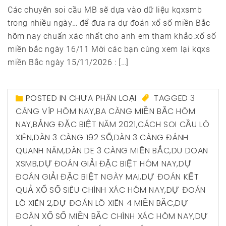
Các chuyên soi cầu MB sẽ dựa vào dữ liệu kqxsmb
trong nhiều ngày… để đưa ra dự đoán xổ số miền Bắc
hôm nay chuẩn xác nhất cho anh em tham khảo.xổ số
miền bắc ngày 16/11 Mời các bạn cùng xem lại kqxs
miền Bắc ngày 15/11/2026 : […]
POSTED IN CHƯA PHÂN LOẠI
TAGGED
3
CÀNG VÍP HÔM NAY
,
BA CÀNG MIỀN BẮC HÔM
NAY
,
BẢNG ĐẶC BIỆT NĂM 2021
,
CÁCH SOI CẦU LÔ
XIÊN
,
DÀN 3 CÀNG 192 SỐ
,
DÀN 3 CÀNG ĐÁNH
QUANH NĂM
,
DÀN DE 3 CÀNG MIỀN BẮC
,
DU DOAN
XSMB
,
DỰ ĐOÁN GIẢI ĐẶC BIỆT HÔM NAY
,
DỰ
ĐOÁN GIẢI ĐẶC BIỆT NGÀY MAI
,
DỰ ĐOÁN KẾT
QUẢ XỔ SỐ SIÊU CHÍNH XÁC HÔM NAY
,
DỰ ĐOÁN
LÔ XIÊN 2
,
DỰ ĐOÁN LÔ XIÊN 4 MIỀN BẮC
,
DỰ
ĐOÁN XỔ SỐ MIỀN BẮC CHÍNH XÁC HÔM NAY
,
DỰ