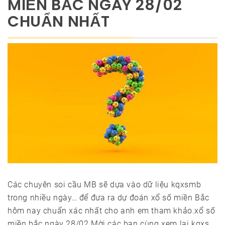
MIỀN BẮC NGÀY 28/02
CHUẨN NHẤT
Các chuyên soi cầu MB sẽ dựa vào dữ liệu kqxsmb
trong nhiều ngày… để đưa ra dự đoán xổ số miền Bắc
hôm nay chuẩn xác nhất cho anh em tham khảo.xổ số
miền bắc ngày 28/02 Mời các bạn cùng xem lại kqxs