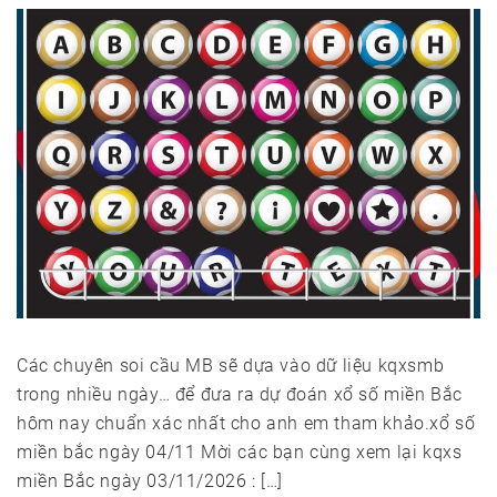
Các chuyên soi cầu MB sẽ dựa vào dữ liệu kqxsmb
trong nhiều ngày… để đưa ra dự đoán xổ số miền Bắc
hôm nay chuẩn xác nhất cho anh em tham khảo.xổ số
miền bắc ngày 04/11 Mời các bạn cùng xem lại kqxs
miền Bắc ngày 03/11/2026 : […]