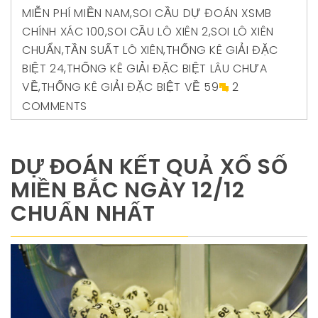
MIỄN PHÍ MIỀN NAM
,
SOI CẦU DỰ ĐOÁN XSMB
CHÍNH XÁC 100
,
SOI CẦU LÔ XIÊN 2
,
SOI LÔ XIÊN
CHUẨN
,
TẦN SUẤT LÔ XIÊN
,
THỐNG KÊ GIẢI ĐẶC
BIỆT 24
,
THỐNG KÊ GIẢI ĐẶC BIỆT LÂU CHƯA
VỀ
,
THỐNG KÊ GIẢI ĐẶC BIỆT VỀ 59
2
COMMENTS
DỰ ĐOÁN KẾT QUẢ XỔ SỐ
MIỀN BẮC NGÀY 12/12
CHUẨN NHẤT