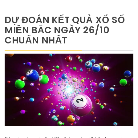
DỰ ĐOÁN KẾT QUẢ XỔ SỐ
MIỀN BẮC NGÀY 26/10
CHUẨN NHẤT