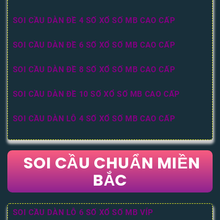
SOI CẦU DÀN ĐỀ 4 SỐ XỔ SỐ MB CAO CẤP
SOI CẦU DÀN ĐỀ 6 SỐ XỔ SỐ MB CAO CẤP
SOI CẦU DÀN ĐỀ 8 SỐ XỔ SỐ MB CAO CẤP
SOI CẦU DÀN ĐỀ 10 SỐ XỔ SỐ MB CAO CẤP
SOI CẦU DÀN LÔ 4 SỐ XỔ SỐ MB CAO CẤP
SOI CẦU CHUẨN MIỀN
BẮC
SOI CẦU DÀN LÔ 6 SỐ XỔ SỐ MB VÍP