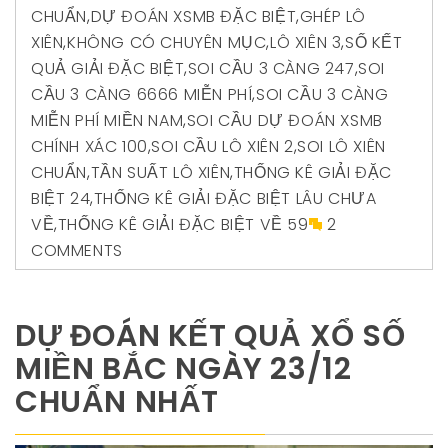
CHUẨN
,
DỰ ĐOÁN XSMB ĐẶC BIỆT
,
GHÉP LÔ
XIÊN
,
KHÔNG CÓ CHUYÊN MỤC
,
LÔ XIÊN 3
,
SỐ KẾT
QUẢ GIẢI ĐẶC BIỆT
,
SOI CẦU 3 CÀNG 247
,
SOI
CẦU 3 CÀNG 6666 MIỄN PHÍ
,
SOI CẦU 3 CÀNG
MIỄN PHÍ MIỀN NAM
,
SOI CẦU DỰ ĐOÁN XSMB
CHÍNH XÁC 100
,
SOI CẦU LÔ XIÊN 2
,
SOI LÔ XIÊN
CHUẨN
,
TẦN SUẤT LÔ XIÊN
,
THỐNG KÊ GIẢI ĐẶC
BIỆT 24
,
THỐNG KÊ GIẢI ĐẶC BIỆT LÂU CHƯA
VỀ
,
THỐNG KÊ GIẢI ĐẶC BIỆT VỀ 59
2
COMMENTS
DỰ ĐOÁN KẾT QUẢ XỔ SỐ
MIỀN BẮC NGÀY 23/12
CHUẨN NHẤT