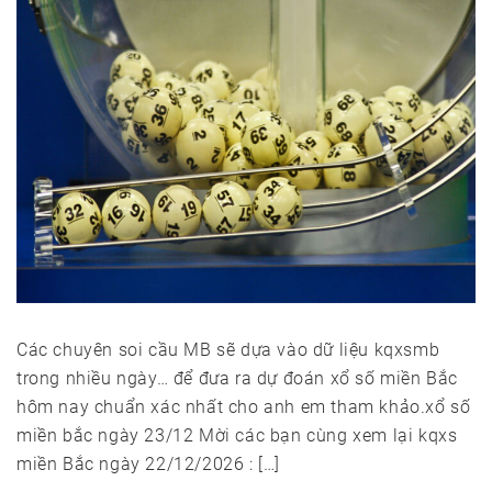
Các chuyên soi cầu MB sẽ dựa vào dữ liệu kqxsmb
trong nhiều ngày… để đưa ra dự đoán xổ số miền Bắc
hôm nay chuẩn xác nhất cho anh em tham khảo.xổ số
miền bắc ngày 23/12 Mời các bạn cùng xem lại kqxs
miền Bắc ngày 22/12/2026 : […]