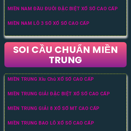
MIỀN NAM ĐẦU ĐUÔI ĐẶC BIỆT XỔ SỐ CAO CẤP
MIỀN NAM LÔ 3 SỐ XỔ SỐ CAO CẤP
SOI CẦU CHUẨN MIỀN
TRUNG
MIỀN TRUNG Xỉu Chủ XỔ SỐ CAO CẤP
MIỀN TRUNG GIẢI ĐẶC BIỆT XỔ SỐ CAO CẤP
MIỀN TRUNG GIẢI 8 XỔ SỐ MT CAO CẤP
MIỀN TRUNG BAO LÔ XỔ SỐ CAO CẤP