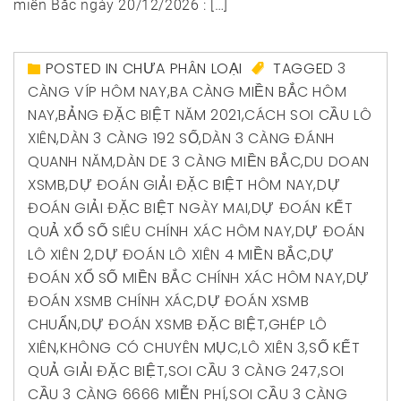
miền Bắc ngày 20/12/2026 : […]
POSTED IN CHƯA PHÂN LOẠI
TAGGED
3
CÀNG VÍP HÔM NAY
,
BA CÀNG MIỀN BẮC HÔM
NAY
,
BẢNG ĐẶC BIỆT NĂM 2021
,
CÁCH SOI CẦU LÔ
XIÊN
,
DÀN 3 CÀNG 192 SỐ
,
DÀN 3 CÀNG ĐÁNH
QUANH NĂM
,
DÀN DE 3 CÀNG MIỀN BẮC
,
DU DOAN
XSMB
,
DỰ ĐOÁN GIẢI ĐẶC BIỆT HÔM NAY
,
DỰ
ĐOÁN GIẢI ĐẶC BIỆT NGÀY MAI
,
DỰ ĐOÁN KẾT
QUẢ XỔ SỐ SIÊU CHÍNH XÁC HÔM NAY
,
DỰ ĐOÁN
LÔ XIÊN 2
,
DỰ ĐOÁN LÔ XIÊN 4 MIỀN BẮC
,
DỰ
ĐOÁN XỔ SỐ MIỀN BẮC CHÍNH XÁC HÔM NAY
,
DỰ
ĐOÁN XSMB CHÍNH XÁC
,
DỰ ĐOÁN XSMB
CHUẨN
,
DỰ ĐOÁN XSMB ĐẶC BIỆT
,
GHÉP LÔ
XIÊN
,
KHÔNG CÓ CHUYÊN MỤC
,
LÔ XIÊN 3
,
SỐ KẾT
QUẢ GIẢI ĐẶC BIỆT
,
SOI CẦU 3 CÀNG 247
,
SOI
CẦU 3 CÀNG 6666 MIỄN PHÍ
,
SOI CẦU 3 CÀNG