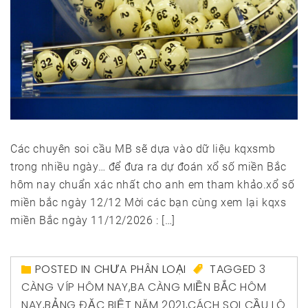
Các chuyên soi cầu MB sẽ dựa vào dữ liệu kqxsmb
trong nhiều ngày… để đưa ra dự đoán xổ số miền Bắc
hôm nay chuẩn xác nhất cho anh em tham khảo.xổ số
miền bắc ngày 12/12 Mời các bạn cùng xem lại kqxs
miền Bắc ngày 11/12/2026 : […]
POSTED IN CHƯA PHÂN LOẠI
TAGGED
3
CÀNG VÍP HÔM NAY
,
BA CÀNG MIỀN BẮC HÔM
NAY
,
BẢNG ĐẶC BIỆT NĂM 2021
,
CÁCH SOI CẦU LÔ