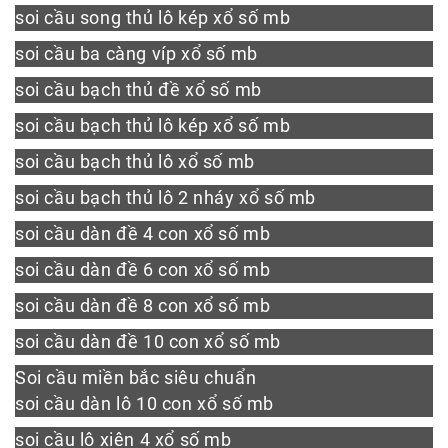
soi cầu song thủ lô kép xổ số mb
soi cầu ba càng víp xổ số mb
soi cầu bạch thủ đề xổ số mb
soi cầu bạch thủ lô kép xổ số mb
soi cầu bạch thủ lô xổ số mb
soi cầu bạch thủ lô 2 nháy xổ số mb
soi cầu dàn đề 4 con xổ số mb
soi cầu dàn đề 6 con xổ số mb
soi cầu dàn đề 8 con xổ số mb
soi cầu dàn đề 10 con xổ số mb
Soi cầu miền bắc siêu chuẩn
soi cầu dàn lô 10 con xổ số mb
soi cầu lô xiên 4 xổ số mb