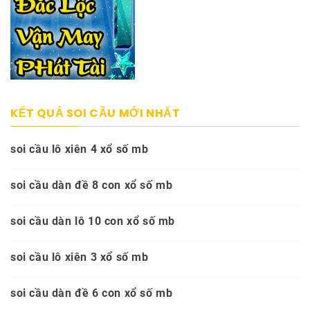
KẾT QUẢ SOI CẦU MỚI NHẤT
soi cầu lô xiên 4 xổ số mb
soi cầu dàn đề 8 con xổ số mb
soi cầu dàn lô 10 con xổ số mb
soi cầu lô xiên 3 xổ số mb
soi cầu dàn đề 6 con xổ số mb