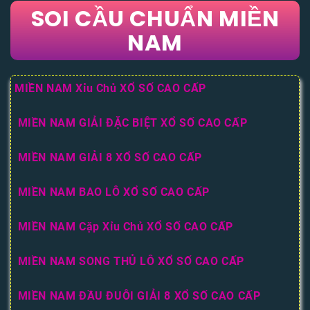
SOI CẦU CHUẨN MIỀN
NAM
MIỀN NAM Xỉu Chủ XỔ SỐ CAO CẤP
MIỀN NAM GIẢI ĐẶC BIỆT XỔ SỐ CAO CẤP
MIỀN NAM GIẢI 8 XỔ SỐ CAO CẤP
MIỀN NAM BAO LÔ XỔ SỐ CAO CẤP
MIỀN NAM Cặp Xỉu Chủ XỔ SỐ CAO CẤP
MIỀN NAM SONG THỦ LÔ XỔ SỐ CAO CẤP
MIỀN NAM ĐẦU ĐUÔI GIẢI 8 XỔ SỐ CAO CẤP