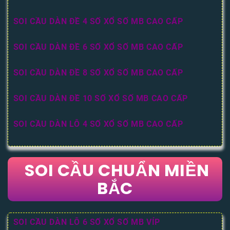
SOI CẦU DÀN ĐỀ 4 SỐ XỔ SỐ MB CAO CẤP
SOI CẦU DÀN ĐỀ 6 SỐ XỔ SỐ MB CAO CẤP
SOI CẦU DÀN ĐỀ 8 SỐ XỔ SỐ MB CAO CẤP
SOI CẦU DÀN ĐỀ 10 SỐ XỔ SỐ MB CAO CẤP
SOI CẦU DÀN LÔ 4 SỐ XỔ SỐ MB CAO CẤP
SOI CẦU CHUẨN MIỀN
BẮC
SOI CẦU DÀN LÔ 6 SỐ XỔ SỐ MB VÍP