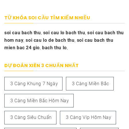
TỪ KHÓA SOI CẦU TÌM KIẾM NHIỀU
soi cau bach thu
,
soi cau lo bach thu
,
soi cau bach thu
hom nay
,
soi cau lo de bach thu
,
soi cau bach thu
mien bac 24 gio
,
bach thu lo
,
DỰ ĐOÁN XIÊN 3 CHUẨN NHẤT
3 Càng Khung 7 Ngày
3 Càng Miền Bắc
3 Càng Miền Bắc Hôm Nay
3 Càng Siêu Chuẩn
3 Càng Víp Hôm Nay