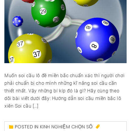
Muốn soi cầu lô đề miền bắc chuẩn xác thì người chơi
phải chuẩn bị cho mình những kĩ năng soi cầu cần
thiết nhất. Vậy những bí kíp đó là gì? Hãy cùng theo
dõi bài viết dưới đây: Hướng dẫn soi cầu miền bắc lô
xiên Soi cầu […]
POSTED IN
KINH NGHIỆM CHỌN SỐ