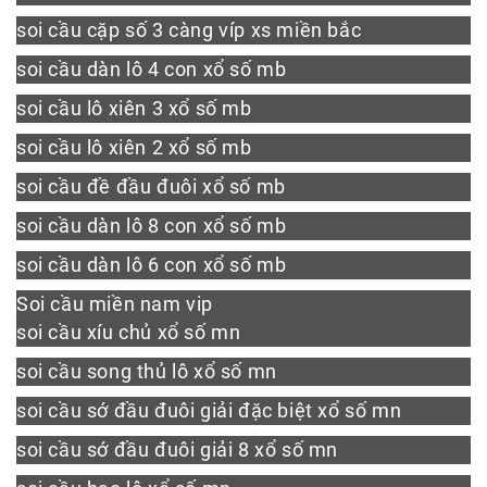
soi cầu cặp số 3 càng víp xs miền bắc
soi cầu dàn lô 4 con xổ số mb
soi cầu lô xiên 3 xổ số mb
soi cầu lô xiên 2 xổ số mb
soi cầu đề đầu đuôi xổ số mb
soi cầu dàn lô 8 con xổ số mb
soi cầu dàn lô 6 con xổ số mb
Soi cầu miền nam vip
soi cầu xíu chủ xổ số mn
soi cầu song thủ lô xổ số mn
soi cầu sớ đầu đuôi giải đặc biệt xổ số mn
soi cầu sớ đầu đuôi giải 8 xổ số mn