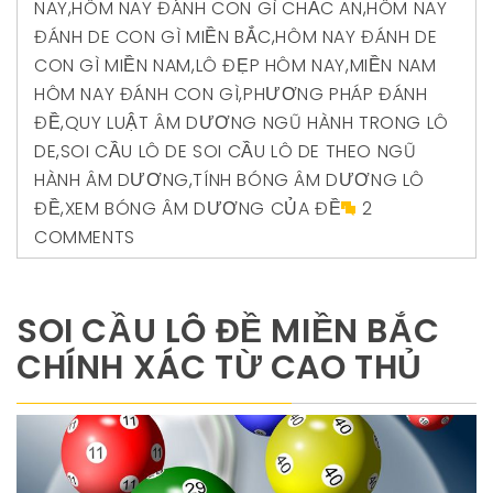
NAY
,
HÔM NAY ĐÁNH CON GÌ CHẮC AN
,
HÔM NAY
ĐÁNH DE CON GÌ MIỀN BẮC
,
HÔM NAY ĐÁNH DE
CON GÌ MIỀN NAM
,
LÔ ĐẸP HÔM NAY
,
MIỀN NAM
HÔM NAY ĐÁNH CON GÌ
,
PHƯƠNG PHÁP ĐÁNH
ĐỀ
,
QUY LUẬT ÂM DƯƠNG NGŨ HÀNH TRONG LÔ
DE
,
SOI CẦU LÔ DE SOI CẦU LÔ DE THEO NGŨ
HÀNH ÂM DƯƠNG
,
TÍNH BÓNG ÂM DƯƠNG LÔ
ĐỀ
,
XEM BÓNG ÂM DƯƠNG CỦA ĐỀ
2
COMMENTS
SOI CẦU LÔ ĐỀ MIỀN BẮC
CHÍNH XÁC TỪ CAO THỦ