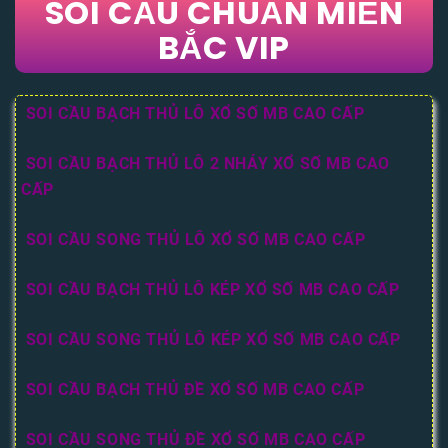
SOI CẦU CHUẨN MIỀN
BẮC VIP
SOI CẦU BẠCH THỦ LÔ XỔ SỐ MB CAO CẤP
SOI CẦU BẠCH THỦ LÔ 2 NHÁY XỔ SỐ MB CAO
CẤP
SOI CẦU SONG THỦ LÔ XỔ SỐ MB CAO CẤP
SOI CẦU BẠCH THỦ LÔ KÉP XỔ SỐ MB CAO CẤP
SOI CẦU SONG THỦ LÔ KÉP XỔ SỐ MB CAO CẤP
SOI CẦU BẠCH THỦ ĐỀ XỔ SỐ MB CAO CẤP
SOI CẦU SONG THỦ ĐỀ XỔ SỐ MB CAO CẤP