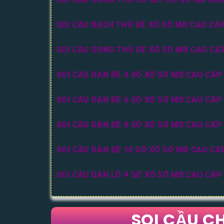
SOI CẦU BẠCH THỦ ĐỀ XỔ SỐ MB CAO CẤ
SOI CẦU SONG THỦ ĐỀ XỔ SỐ MB CAO CẤ
SOI CẦU DÀN ĐỀ 4 SỐ XỔ SỐ MB CAO CẤP
SOI CẦU DÀN ĐỀ 6 SỐ XỔ SỐ MB CAO CẤP
SOI CẦU DÀN ĐỀ 8 SỐ XỔ SỐ MB CAO CẤP
SOI CẦU DÀN ĐỀ 10 SỐ XỔ SỐ MB CAO CẤ
SOI CẦU DÀN LÔ 4 SỐ XỔ SỐ MB CAO CẤP
SOI CẦU C