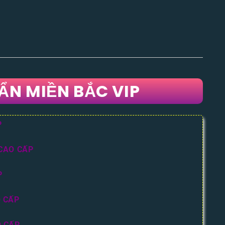
ẨN MIỀN BẮC VIP
P
 CAO CẤP
P
O CẤP
O CẤP