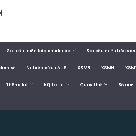
H
Soi cầu miền bắc chính xác
Soi cầu miền bắc siê
chọn số
Nghiên cứu xổ số
XSMB
XSMN
XSM
Thống kê
KQ Lô tô
Quay thử
Sổ mơ