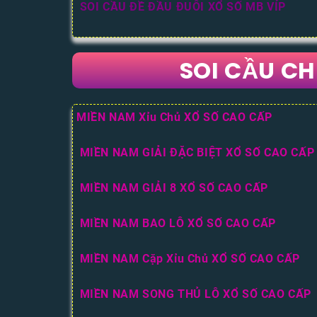
SOI CẦU ĐỀ ĐẦU ĐUÔI XỔ SỐ MB VÍP
SOI CẦU C
MIỀN NAM Xỉu Chủ XỔ SỐ CAO CẤP
MIỀN NAM GIẢI ĐẶC BIỆT XỔ SỐ CAO CẤP
MIỀN NAM GIẢI 8 XỔ SỐ CAO CẤP
MIỀN NAM BAO LÔ XỔ SỐ CAO CẤP
MIỀN NAM Cặp Xỉu Chủ XỔ SỐ CAO CẤP
MIỀN NAM SONG THỦ LÔ XỔ SỐ CAO CẤP