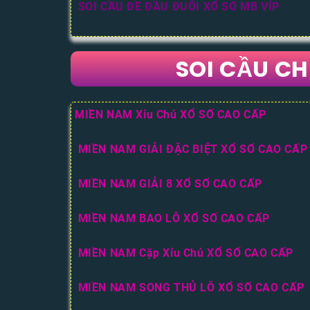
SOI CẦU ĐỀ ĐẦU ĐUÔI XỔ SỐ MB VÍP
SOI CẦU C
MIỀN NAM Xỉu Chủ XỔ SỐ CAO CẤP
MIỀN NAM GIẢI ĐẶC BIỆT XỔ SỐ CAO CẤP
MIỀN NAM GIẢI 8 XỔ SỐ CAO CẤP
MIỀN NAM BAO LÔ XỔ SỐ CAO CẤP
MIỀN NAM Cặp Xỉu Chủ XỔ SỐ CAO CẤP
MIỀN NAM SONG THỦ LÔ XỔ SỐ CAO CẤP