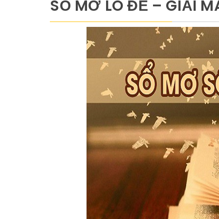
SỔ MƠ LÔ ĐỀ – GIẢI M