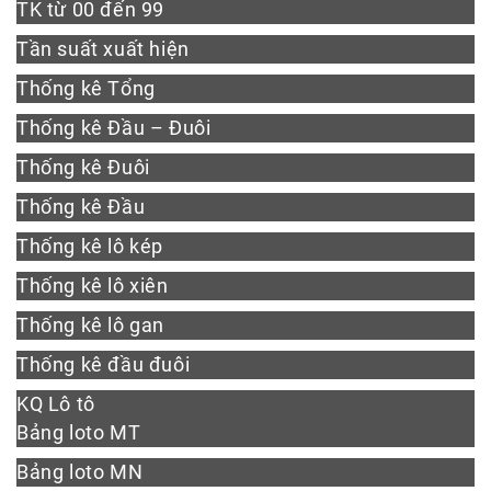
TK từ 00 đến 99
Tần suất xuất hiện
Thống kê Tổng
Thống kê Đầu – Đuôi
Thống kê Đuôi
Thống kê Đầu
Thống kê lô kép
Thống kê lô xiên
Thống kê lô gan
Thống kê đầu đuôi
KQ Lô tô
Bảng loto MT
Bảng loto MN