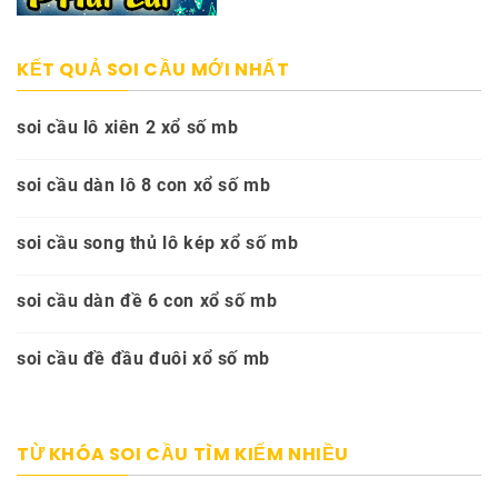
KẾT QUẢ SOI CẦU MỚI NHẤT
soi cầu lô xiên 2 xổ số mb
soi cầu dàn lô 8 con xổ số mb
soi cầu song thủ lô kép xổ số mb
soi cầu dàn đề 6 con xổ số mb
soi cầu đề đầu đuôi xổ số mb
TỪ KHÓA SOI CẦU TÌM KIẾM NHIỀU