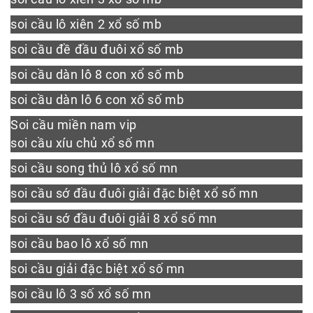
soi cầu lô xiên 2 xổ số mb
soi cầu đề đầu đuôi xổ số mb
soi cầu dàn lô 8 con xổ số mb
soi cầu dàn lô 6 con xổ số mb
Soi cầu miền nam vip
soi cầu xíu chủ xổ số mn
soi cầu song thủ lô xổ số mn
soi cầu sớ đầu đuôi giải đặc biệt xổ số mn
soi cầu sớ đầu đuôi giải 8 xổ số mn
soi cầu bao lô xổ số mn
soi cầu giải đặc biệt xổ số mn
soi cầu lô 3 số xổ số mn