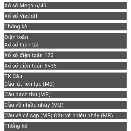
Xổ số Mega 6/45
Xổ số Vietlott
Thống kê
Điện toán
Xổ số thần tài
Xổ số điện toán 123
Xổ số điện toán 6×36
TK Cầu
Cầu lật liên tục (MB)
Cầu bạch thủ (MB)
Cầu về nhiều nháy (MB)
Cầu về cả cặp (MB) Cầu về nhiều nháy (MB)
Thống kê