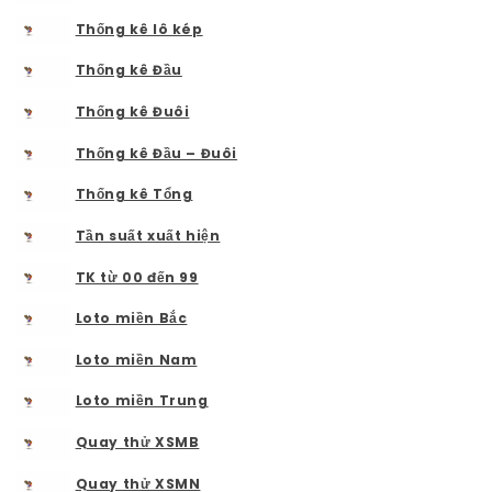
Thống kê lô kép
Thống kê Đầu
Thống kê Đuôi
Thống kê Đầu – Đuôi
Thống kê Tổng
Tần suất xuất hiện
TK từ 00 đến 99
Loto miền Bắc
Loto miền Nam
Loto miền Trung
Quay thử XSMB
Quay thử XSMN