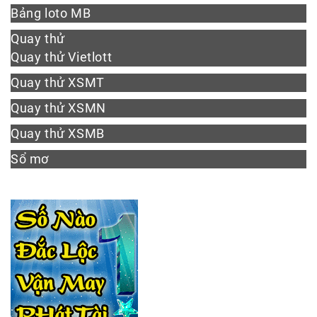
Bảng loto MB
Quay thử
Quay thử Vietlott
Quay thử XSMT
Quay thử XSMN
Quay thử XSMB
Sổ mơ