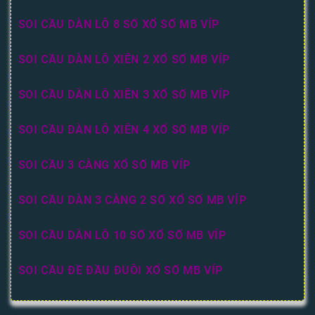
SOI CẦU DÀN LÔ 8 SỐ XỔ SỐ MB VÍP
SOI CẦU DÀN LÔ XIÊN 2 XỔ SỐ MB VÍP
SOI CẦU DÀN LÔ XIÊN 3 XỔ SỐ MB VÍP
SOI CẦU DÀN LÔ XIÊN 4 XỔ SỐ MB VÍP
SOI CẦU 3 CÀNG XỔ SỐ MB VÍP
SOI CẦU DÀN 3 CÀNG 2 SỐ XỔ SỐ MB VÍP
SOI CẦU DÀN LÔ 10 SỐ XỔ SỐ MB VÍP
SOI CẦU ĐỀ ĐẦU ĐUÔI XỔ SỐ MB VÍP