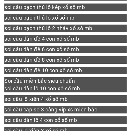
soi cầu bạch thủ lô kép xổ số mb
soi cầu bạch thủ lô xổ số mb
soi cầu bạch thủ lô 2 nháy xổ số mb
soi cầu dàn đề 4 con xổ số mb
soi cầu dàn đề 6 con xổ số mb
soi cầu dàn đề 8 con xổ số mb
soi cầu dàn đề 10 con xổ số mb
Soi cầu miền bắc siêu chuẩn
soi cầu dàn lô 10 con xổ số mb
soi cầu lô xiên 4 xổ số mb
soi cầu cặp số 3 càng víp xs miền bắc
soi cầu dàn lô 4 con xổ số mb
soi cầu lô xiên 3 xổ số mb