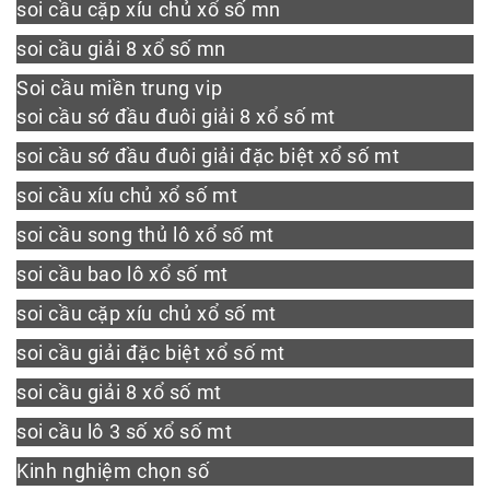
soi cầu cặp xíu chủ xổ số mn
soi cầu giải 8 xổ số mn
Soi cầu miền trung vip
soi cầu sớ đầu đuôi giải 8 xổ số mt
soi cầu sớ đầu đuôi giải đặc biệt xổ số mt
soi cầu xíu chủ xổ số mt
soi cầu song thủ lô xổ số mt
soi cầu bao lô xổ số mt
soi cầu cặp xíu chủ xổ số mt
soi cầu giải đặc biệt xổ số mt
soi cầu giải 8 xổ số mt
soi cầu lô 3 số xổ số mt
Kinh nghiệm chọn số