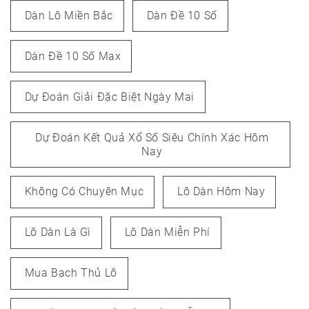
Dàn Lô Miền Bắc
Dàn Đề 10 Số
Dàn Đề 10 Số Max
Dự Đoán Giải Đặc Biệt Ngày Mai
Dự Đoán Kết Quả Xổ Số Siêu Chính Xác Hôm
Nay
Không Có Chuyên Mục
Lô Dàn Hôm Nay
Lô Dàn Là Gì
Lô Dàn Miễn Phí
Mua Bạch Thủ Lô