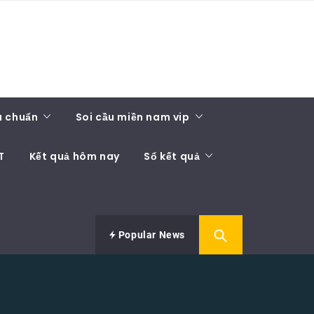
u chuẩn
Soi cầu miền nam vip
T
Kết quả hôm nay
Sổ kết quả
Popular News