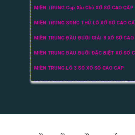
MIỀN TRUNG Cặp Xỉu Chủ XỔ SỐ CAO CẤP
MIỀN TRUNG SONG THỦ LÔ XỔ SỐ CAO C
MIỀN TRUNG ĐẦU ĐUÔI GIẢI 8 XỔ SỐ CAO
MIỀN TRUNG ĐẦU ĐUÔI ĐẶC BIỆT XỔ SỐ 
MIỀN TRUNG LÔ 3 SỐ XỔ SỐ CAO CẤP