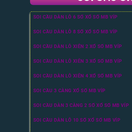
SOI CẦU DÀN LÔ 6 SỐ XỔ SỐ MB VÍP
SOI CẦU DÀN LÔ 8 SỐ XỔ SỐ MB VÍP
SOI CẦU DÀN LÔ XIÊN 2 XỔ SỐ MB VÍP
SOI CẦU DÀN LÔ XIÊN 3 XỔ SỐ MB VÍP
SOI CẦU DÀN LÔ XIÊN 4 XỔ SỐ MB VÍP
SOI CẦU 3 CÀNG XỔ SỐ MB VÍP
SOI CẦU DÀN 3 CÀNG 2 SỐ XỔ SỐ MB VÍP
SOI CẦU DÀN LÔ 10 SỐ XỔ SỐ MB VÍP