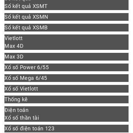
Sổ kết quả XSMT
Sổ kết quả XSMN
Sổ kết quả XSMB
Vietlott
Max 4D
Max 3D
Xổ số Power 6/55
Xổ số Mega 6/45
Xổ số Vietlott
Thống kê
Điện toán
Xổ số thần tài
Xổ số điện toán 123