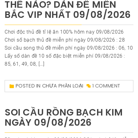
THẾ NÀO? DÀN ĐỀ MIỀN
BẮC VIP NHẤT 09/08/2026
Chơi độc thủ đề tỉ lệ ăn 100% hôm nay 09/08/2026
Chơi số bạch thủ đề miễn phí ngày 09/08/2026 : 28
Soi cầu song thủ đề miễn phí ngày 09/08/2026 : 06, 10
Lấy số dàn đề 10 số đặc biệt miễn phí 09/08/2026 :
85, 61, 49, 08, […]
POSTED IN CHƯA PHÂN LOẠI
1 COMMENT
SOI CẦU RỒNG BẠCH KIM
NGÀY 09/08/2026