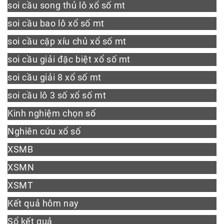
soi cầu song thủ lô xổ số mt
soi cầu bao lô xổ số mt
soi cầu cặp xíu chủ xổ số mt
soi cầu giải đặc biệt xổ số mt
soi cầu giải 8 xổ số mt
soi cầu lô 3 số xổ số mt
Kinh nghiệm chọn số
Nghiên cứu xổ số
XSMB
XSMN
XSMT
Kết quả hôm nay
Sổ kết quả