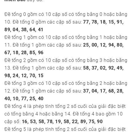
Đề tổng 0 gồm có 10 cặp số có tổng bằng 0 hoặc bằng
10. Đề tổng 0 gồm các cặp số sau:
77, 78, 18, 15, 91,
89, 04, 38, 64, 41
Đề tổng 1 gồm có 10 cặp số có tổng bằng 1 hoặc bằng
11. Đề tổng 1 gồm các cặp số sau:
25, 00, 12, 94, 80,
67, 18, 28, 85, 96
Đề tổng 2 gồm có 10 cặp số có tổng bằng 3 hoặc bằng
13. Đề tổng 1 gồm các cặp số sau:
58, 37, 02, 92, 49,
98, 24, 12, 70, 15
Đề tổng 3 gồm có 10 cặp số có tổng bằng 2 hoặc bằng
12. Đề tổng 1 gồm các cặp số sau:
37, 04, 17, 68, 28,
40, 10, 77, 25, 40
Đề tổng 4 là phép tính tổng 2 số cuối của giải đặc biệt
có tổng bằng 4 hoặc bằng 14. Đề tổng 4 bao gồm 10
cặp số:
16, 53, 58, 78, 19, 58, 22, 89, 75, 90
Đề tổng 5 là phép tính tổng 2 số cuối của giải đặc biệt