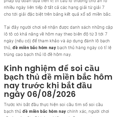
pháp dự đoán dựa trên vị trí cầu lô thường cho ăn lô
nhiều ngày liên tiếp ở tất cả các hạng giải từ giải 7
cho tới giải đặc biệt trên bảng kết quả xổ số miền bắc.
Tại đây người chơi sẽ nhận được danh sách những cặp
lô tô có khả năng về hôm nay theo biên độ từ 3 tới 7
ngày (nếu có) để tham khảo và áp dụng đánh lô bạch
thủ,
đề miền bắc hôm nay
bạch thủ hàng ngày có tỉ lệ
trúng cao bạch thủ lô đề hôm nay.
Kinh nghiệm để soi cầu
bạch thủ đề miền bắc hôm
nay trước khi bắt đầu
ngày 06/08/2026
Trước khi bắt đầu thực hiện soi cầu tìm số soi cầu
bạch thủ
đề miền bắc hôm nay
chính xác, người chơi