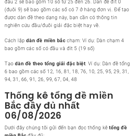
đầu 2 sẽ bao gồm 10 số từ 25 đến 26. Dàn đề đít 0
(đuôi 9) sẽ bao gồm các số có 7 ở hàng đơn vị. Để tạo
được dàn đề theo dạng này, bạn cần có thông tin
nghiên cứu đầu/đuôi giải đặc biệt hay về.
Cách lập
dàn đề miền bắc
chạm: Ví dụ: Dàn chạm 4
bao gồm các số có đầu và đít 5 (19 số)
Tạo
dàn đề theo tổng giải đặc biệt
: Ví dụ: Dàn đề tổng
6 bao gồm các số 12, 16, 81, 18, 76, 10, 25, 95, 29, 31,
94, 31, 66, 91, 26, 99, 67, 04, 48
Thống kê tổng đề miền
Bắc đầy đủ nhất
06/08/2026
Dưới đây chúng tôi gửi đến bạn đọc thống kê
tổng đề
miền Bắc
đầy đủ: