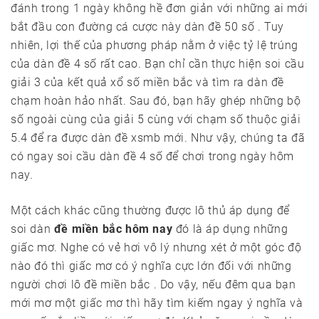
đánh trong 1 ngày không hề đơn giản với những ai mới
bắt đầu con đường cá cược này dàn đề 50 số . Tuy
nhiên, lợi thế của phương pháp nằm ở việc tỷ lệ trúng
của dàn đề 4 số rất cao. Bạn chỉ cần thực hiện soi cầu
giải 3 của kết quả xổ số miền bắc và tìm ra dàn đề
chạm hoàn hảo nhất. Sau đó, bạn hãy ghép những bộ
số ngoài cùng của giải 5 cùng với chạm số thuộc giải
5.4 để ra được dàn đề xsmb mới. Như vậy, chúng ta đã
có ngay soi cầu dàn đề 4 số để chơi trong ngày hôm
nay.
Một cách khác cũng thường được lô thủ áp dụng để
soi dàn
đề miền bắc hôm nay
đó là áp dụng những
giấc mơ. Nghe có vẻ hơi vô lý nhưng xét ở một góc độ
nào đó thì giấc mơ có ý nghĩa cực lớn đối với những
người chơi lô đề miền bắc . Do vậy, nếu đêm qua bạn
mới mơ một giấc mơ thì hãy tìm kiếm ngay ý nghĩa và