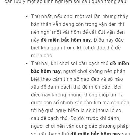
cần lưu ý một số kinh nghiệm soi cầu quan trọng sau:
Thứ nhất, nếu chơi một vài lần nhưng thấy
bản thân vẫn đang còn trong vận đen thì
nên nghỉ một vài hôm để cắt đứt vận đen
này
đề miền bắc hôm nay
. Điều này đặc
biệt khá quan trọng khi chơi độc thủ đề
miền bắc.
Thứ hai, khi chơi soi cầu bạch thủ
đề miền
bắc hôm nay
, người chơi không nên phân
biệt theo cảm tính số nào đẹp và số nào
xấu để đánh bạch thủ đề miền bắc . Bởi
điều này không những không giúp tìm ra
được con số chính xác cần tìm mà còn dẫn
tới hệ quả nguy hiểm là sẽ bị thua lỗ soi
cau đề bạch thủ. Do đó, trước khi đánh,
người chơi nên vận dụng các phương pháp
soi cầu bạch thủ
đề miền bắc hôm nay
sau