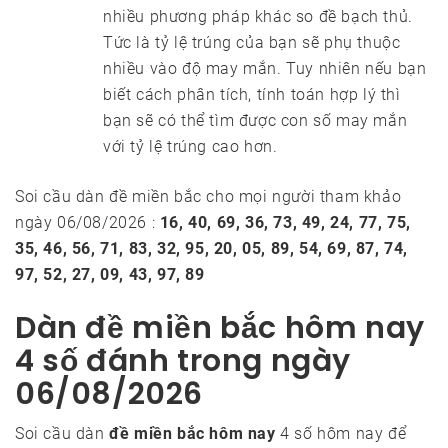
nhiều phương pháp khác so đề bạch thủ.
Tức là tỷ lệ trúng của bạn sẽ phụ thuộc
nhiều vào độ may mắn. Tuy nhiên nếu bạn
biết cách phân tích, tính toán hợp lý thì
bạn sẽ có thể tìm được con số may mắn
với tỷ lệ trúng cao hơn.
Soi cầu dàn đề miền bắc cho mọi người tham khảo
ngày 06/08/2026 :
16, 40, 69, 36, 73, 49, 24, 77, 75,
35, 46, 56, 71, 83, 32, 95, 20, 05, 89, 54, 69, 87, 74,
97, 52, 27, 09, 43, 97, 89
Dàn đề miền bắc hôm nay
4 số đánh trong ngày
06/08/2026
Soi cầu dàn
đề miền bắc hôm nay
4 số hôm nay để