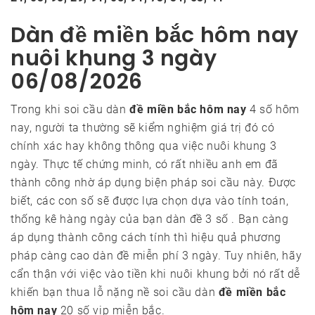
Dàn đề miền bắc hôm nay
nuôi khung 3 ngày
06/08/2026
Trong khi soi cầu dàn
đề miền bắc hôm nay
4 số hôm
nay, người ta thường sẽ kiểm nghiệm giá trị đó có
chính xác hay không thông qua việc nuôi khung 3
ngày. Thực tế chứng minh, có rất nhiều anh em đã
thành công nhờ áp dụng biện pháp soi cầu này. Được
biết, các con số sẽ được lựa chọn dựa vào tính toán,
thống kê hàng ngày của bạn dàn đề 3 số . Bạn càng
áp dụng thành công cách tính thì hiệu quả phương
pháp càng cao dàn đề miễn phí 3 ngày. Tuy nhiên, hãy
cẩn thận với việc vào tiền khi nuôi khung bởi nó rất dễ
khiến bạn thua lỗ nặng nề soi cầu dàn
đề miền bắc
hôm nay
20 số vip miễn bắc.