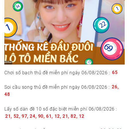
Chơi số bạch thủ đề miễn phí ngày 06/08/2026 :
65
Soi cầu song thủ đề miễn phí ngày 06/08/2026 :
26,
48
Lấy số dàn đề 10 số đặc biệt miễn phí 06/08/2026 :
21, 52, 97, 24, 90, 61, 12, 21, 82, 12