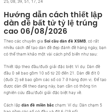
25, 08, 39, 51, 17, 24
Hướng dẫn cách thiết lập
dàn đề bất tử tỷ lệ trúng
cao 06/08/2026
Theo các chuyên gia
Soi cầu dàn đề XSMB
, có rất
nhiều cách để tạo dàn đề đẹp đánh đề hàng ngày, bạn
có thể tham khảo một vài cách phổ biến như sau:
Thiết lập theo đầu/đuôi giải đặc biệt: Ví dụ: Dàn đề
đầu 0 sẽ bao gồm 10 số từ 20 đến 21. Dàn đề đít 0
(đuôi 2) sẽ bao gồm các số có 7 ở hàng đơn vị. Để tạo
được dàn đề theo dạng này, bạn cần có thông tin
nghiên cứu đầu/đuôi giải đặc biệt hay về.
Cách lập
dàn đề miền bắc
chạm: Ví dụ: Dàn chạm 5
bao gồm các số có đầu và đít 6 (19 số)