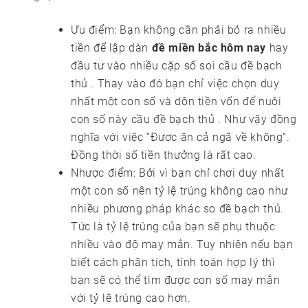
Ưu điểm: Bạn không cần phải bỏ ra nhiều
tiền để lập dàn
đề miền bắc hôm nay
hay
đầu tư vào nhiều cặp số soi cầu đề bạch
thủ . Thay vào đó bạn chỉ việc chọn duy
nhất một con số và dôn tiền vốn để nuôi
con số này cầu đề bạch thủ . Như vậy đồng
nghĩa với việc “Được ăn cả ngã về không”.
Đồng thời số tiền thưởng là rất cao.
Nhược điểm: Bởi vì bạn chỉ chơi duy nhất
một con số nên tỷ lệ trúng không cao như
nhiều phương pháp khác so đề bạch thủ.
Tức là tỷ lệ trúng của bạn sẽ phụ thuộc
nhiều vào độ may mắn. Tuy nhiên nếu bạn
biết cách phân tích, tính toán hợp lý thì
bạn sẽ có thể tìm được con số may mắn
với tỷ lệ trúng cao hơn.