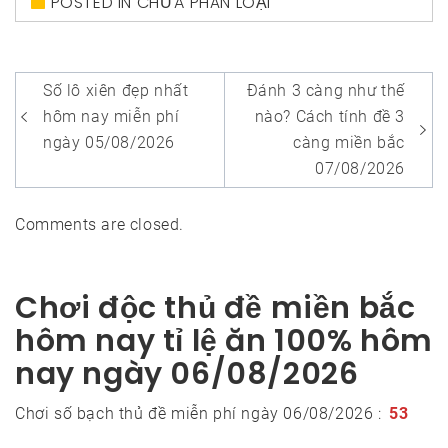
POSTED IN CHƯA PHÂN LOẠI
Điều
Số lô xiên đẹp nhất
Đánh 3 càng như thế
hướng
hôm nay miễn phí
nào? Cách tính đề 3
bài
ngày 05/08/2026
càng miền bắc
07/08/2026
viết
Comments are closed.
Chơi độc thủ đề miền bắc
hôm nay tỉ lệ ăn 100% hôm
nay ngày 06/08/2026
Chơi số bạch thủ đề miễn phí ngày 06/08/2026 :
53