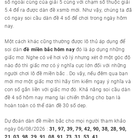
số ngoài cùng của giải 5 cùng với chạm số thuộc giải
5.4 để ra được dàn đề xsmb mới. Như vậy, chúng ta đã
có ngay soi cầu dàn đề 4 số để chơi trong ngày hôm
nay.
Một cách khác cũng thường được lô thủ áp dụng để
soi dàn
đề miền bắc hôm nay
đó là áp dụng những
giấc mơ. Nghe có vẻ hơi vô lý nhưng xét ở một góc độ
nào đó thì giấc mơ có ý nghĩa cực lớn đối với những
người chơi lô đề miền bắc . Do vậy, nếu đêm qua bạn
mới mơ một giấc mơ thì hãy tìm kiếm ngay ý nghĩa và
con số gắn liền với giấc mơ đó. Khả năng soi cầu dàn
đề 4 số hôm nay mang lại chiến thắng cho bạn là
hoàn toàn có thể dàn đề 30 số dep.
Dự đoán dàn đề miền bắc cho mọi người tham khảo
ngày 06/08/2026 :
31, 97, 39, 79, 42, 90, 38, 28, 90,
21, 03, 98, 29, 91, 08, 91, 73, 31, 53, 41